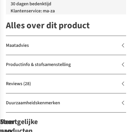
30 dagen bedenktijd
Klantenservice: ma-za
Alles over dit product
Maatadvies
Productinfo & stofsamenstelling
Reviews
(28)
Duurzaamheidskenmerken
Soortgelijke
Meer
producten
van