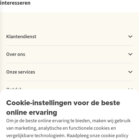
interesseren
Klantendienst
Veelgestelde vragen
Over ons
Bestellen
Betalen
Werken bij A.S.Adventure
Onze services
Levering
Explore More
Retourneren
Verantwoord ondernemen
Verhuur / Skiverhuur
Bestelling herroepen
Ontdek
Over Ayacucho
Tweedehands
Onderhoud en herstellingen
Onze winkels
Cookie-instellingen voor de beste
Ski-onderhoud
A.S.Magazine
Garantie
Over A.S.Adventure
Wasservice
online ervaring
Podcast
Contact
Toegankelijkheidsverklaring
Schoenonderhoud
Explore Academy
Om je de beste online ervaring te bieden, maken wij gebruik
Schoenherstelling
Explore Camp
van marketing, analytische en functionele cookies en
Meld je aan voor de nieuwsbrief
Kledingherstelling
Gear Check
vergelijkbare technologieën. Raadpleeg onze cookie policy