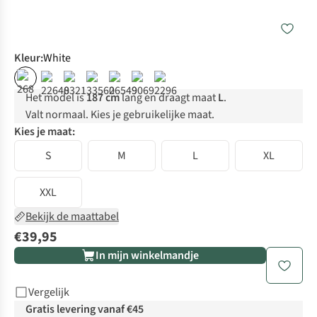
Kleur
:
White
Het model is
187 cm
lang en draagt maat
L
.
Valt normaal. Kies je gebruikelijke maat.
Kies je maat:
S
M
L
XL
XXL
Bekijk de maattabel
€39,95
In mijn winkelmandje
Vergelijk
Gratis levering vanaf €45