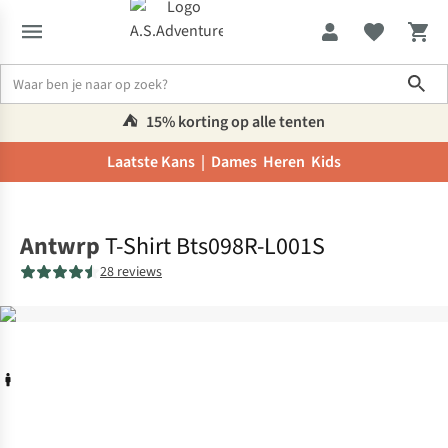
Sho
⛺️
15% korting op alle tenten
Laatste Kans |
Dames
Heren
Kids
Home
Antwrp
T-Shirt Bts098R-L001S
28 reviews