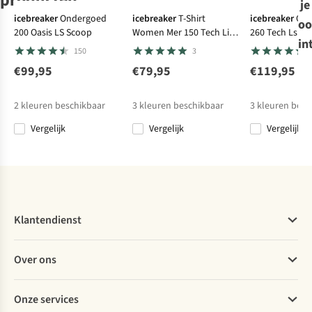
producten
je
Expert review
icebreaker
Ondergoed
icebreaker
T-Shirt
icebreaker
Ond
oo
200 Oasis LS Scoop
Women Mer 150 Tech Lite
260 Tech Ls C
icebreaker
icebreaker
icebreaker
Smartwool
in
Ss Scoop Tee
150
3
Ondergoed 260
Ondergoed 260
Ondergoed 260
Ondergoed
Tech Ls Half Zip
Tech Ls Scoop
Tech Ls Half Zip
Classic Thermal
€99,95
€79,95
€119,95
15
4
15
17
Merino
€139,95
€119,95
€129,95
€115,00
Baselayer Crew
2
kleuren beschikbaar
3
kleuren beschikbaar
3
kleuren besc
Vergelijk
Vergelijk
Vergelijk
%
Vergelijk
Vergelijk
Vergelijk
Vergelijk
Klantendienst
Veelgestelde vragen
Over ons
Bestellen
Betalen
Werken bij A.S.Adventure
Onze services
Levering
Explore More