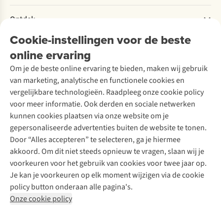
Retourneren
Verantwoord ondernemen
Verhuur / Skiverhuur
Bestelling herroepen
Ontdek
Over Ayacucho
Tweedehands
Onderhoud en herstellingen
Onze winkels
Cookie-instellingen voor de beste
Ski-onderhoud
A.S.Magazine
Garantie
Over A.S.Adventure
Wasservice
online ervaring
Podcast
Contact
Toegankelijkheidsverklaring
Schoenonderhoud
Explore Academy
Om je de beste online ervaring te bieden, maken wij gebruik
Schoenherstelling
Explore Camp
van marketing, analytische en functionele cookies en
Meld je aan voor de nieuwsbrief
Kledingherstelling
Gear Check
vergelijkbare technologieën. Raadpleeg onze cookie policy
Retouches
Inspiratie & advies
voor meer informatie. Ook derden en sociale netwerken
Voor bedrijven
Follow us
kunnen cookies plaatsen via onze website om je
gepersonaliseerde advertenties buiten de website te tonen.
Door “Alles accepteren” te selecteren, ga je hiermee
akkoord. Om dit niet steeds opnieuw te vragen, slaan wij je
voorkeuren voor het gebruik van cookies voor twee jaar op.
Je kan je voorkeuren op elk moment wijzigen via de cookie
Disclaimer
Privacy Policy
Algemene voorwaarden
policy button onderaan alle pagina's.
Cookie Policy
Onze cookie policy
Retail Concepts NV,
Smallandlaan 9,
B-2660 Hoboken