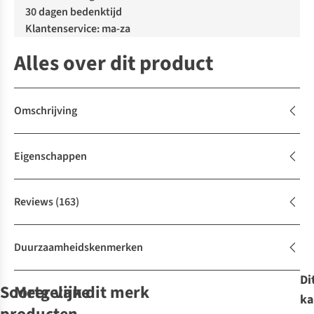
30 dagen bedenktijd
Klantenservice: ma-za
Alles over dit product
Omschrijving
Eigenschappen
Reviews
(163)
Duurzaamheidskenmerken
Di
Soortgelijke
Meer van dit merk
ka
Expert review