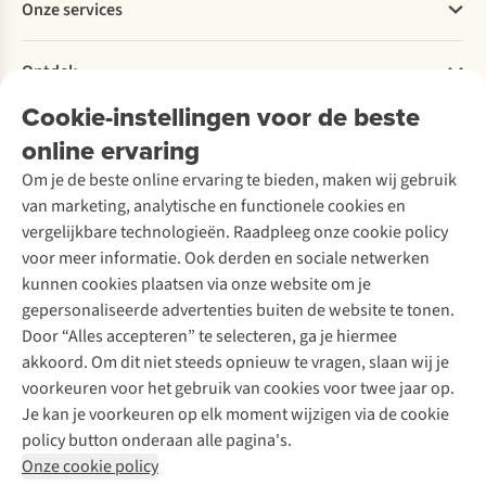
Onze services
3
een
kust.
Levering
Explore More
dagen.
ontdekkingstocht
Onze
Retourneren
Verantwoord ondernemen
in
collega's
Verhuur / Skiverhuur
Bestelling herroepen
Ontdek
Over Ayacucho
eigen
Katrien
Tweedehands
Onderhoud en herstellingen
streek!
en
Onze winkels
Cookie-instellingen voor de beste
Ski-onderhoud
A.S.Magazine
Axelle
Garantie
Over A.S.Adventure
Wasservice
wandelden
online ervaring
Podcast
Contact
Toegankelijkheidsverklaring
elk
Schoenonderhoud
Explore Academy
Om je de beste online ervaring te bieden, maken wij gebruik
een
Schoenherstelling
Explore Camp
van marketing, analytische en functionele cookies en
ander
Meld je aan voor de nieuwsbrief
Kledingherstelling
Gear Check
deel
vergelijkbare technologieën. Raadpleeg onze cookie policy
Retouches
van
Inspiratie & advies
voor meer informatie. Ook derden en sociale netwerken
de
Voor bedrijven
Follow us
kunnen cookies plaatsen via onze website om je
route
gepersonaliseerde advertenties buiten de website te tonen.
en
Door “Alles accepteren” te selecteren, ga je hiermee
ontdekten
dat
akkoord. Om dit niet steeds opnieuw te vragen, slaan wij je
dezelfde
voorkeuren voor het gebruik van cookies voor twee jaar op.
trail
Je kan je voorkeuren op elk moment wijzigen via de cookie
onderweg
Disclaimer
Privacy Policy
Algemene voorwaarden
policy button onderaan alle pagina's.
verrassend
Cookie Policy
Onze cookie policy
anders