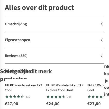
Alles over dit product
Omschrijving
Eigenschappen
Reviews
(530)
Di
Soortgelijke
Meer van dit merk
ka
producten
je
Expert review
FALKE
Wandelsokken Tk2
FALKE
Wandelsokken Tk2
FALKE
Wandel
oo
Cool
Explore Cool Short
Cool
FALKE
Ayacucho
Bridgedale
FALKE
in
530
366
Wandelsokken
Wandelsokken
Wandelsokken
Wandelsokken
Tk2 Explore Cool
Light Hiker Crew
Hike Coolmax
Tk2 Explore Cool
€27,00
€24,00
€27,00
366
263
81
366
Short
Cool 2-Pack
Performance
Short