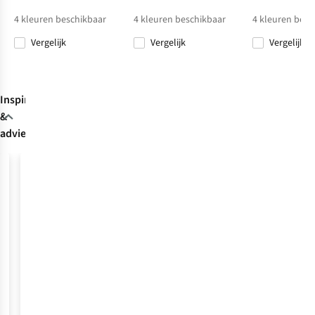
€24,00
€24,95
€25,95
€24,00
Ultra Light T2
4
kleuren beschikbaar
4
kleuren beschikbaar
4
kleuren besc
Boot
Vergelijk
Vergelijk
Vergelijk
Vergelijk
Vergelijk
Vergelijk
Vergelijk
Inspiratie
&
advies