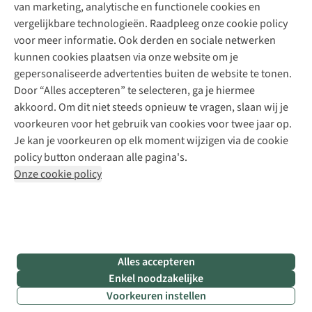
Explore Camp
van marketing, analytische en functionele cookies en
Meld je aan voor de nieuwsbrief
Kledingherstelling
Gear Check
vergelijkbare technologieën. Raadpleeg onze cookie policy
Retouches
Inspiratie & advies
voor meer informatie. Ook derden en sociale netwerken
Voor bedrijven
Follow us
kunnen cookies plaatsen via onze website om je
gepersonaliseerde advertenties buiten de website te tonen.
Door “Alles accepteren” te selecteren, ga je hiermee
akkoord. Om dit niet steeds opnieuw te vragen, slaan wij je
voorkeuren voor het gebruik van cookies voor twee jaar op.
Je kan je voorkeuren op elk moment wijzigen via de cookie
Disclaimer
Privacy Policy
Algemene voorwaarden
policy button onderaan alle pagina's.
Cookie Policy
Onze cookie policy
Retail Concepts NV,
Smallandlaan 9,
B-2660 Hoboken
team@asadventure.com
+32 (0)3 828 30 15
BTW BE 0416.762.280
Alles accepteren
Enkel noodzakelijke
Voorkeuren instellen