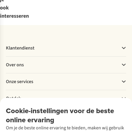
ook
interesseren
Klantendienst
Veelgestelde vragen
Over ons
Bestellen
Betalen
Werken bij A.S.Adventure
Onze services
Levering
Explore More
Retourneren
Verantwoord ondernemen
Verhuur / Skiverhuur
Bestelling herroepen
Ontdek
Over Ayacucho
Tweedehands
Onderhoud en herstellingen
Onze winkels
Cookie-instellingen voor de beste
Ski-onderhoud
A.S.Magazine
Garantie
Over A.S.Adventure
Wasservice
online ervaring
Podcast
Contact
Toegankelijkheidsverklaring
Schoenonderhoud
Explore Academy
Om je de beste online ervaring te bieden, maken wij gebruik
Schoenherstelling