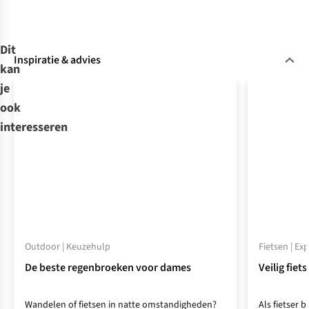
Dit
Inspiratie & advies
kan
je
ook
interesseren
Outdoor | Keuzehulp
Fietsen | Ex
De beste regenbroeken voor dames
Veilig fiet
Wandelen of fietsen in natte omstandigheden?
Als fietser b