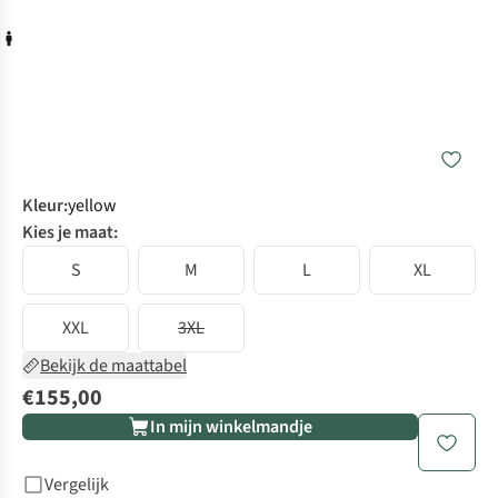
Kleur
:
yellow
Kies je maat:
S
M
L
XL
XXL
3XL
Bekijk de maattabel
€155,00
In mijn winkelmandje
Vergelijk