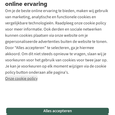
Wasservice
online ervaring
Podcast
Contact
Toegankelijkheidsverklaring
Schoenonderhoud
Explore Academy
Om je de beste online ervaring te bieden, maken wij gebruik
Schoenherstelling
Explore Camp
van marketing, analytische en functionele cookies en
Meld je aan voor de nieuwsbrief
Kledingherstelling
Gear Check
vergelijkbare technologieën. Raadpleeg onze cookie policy
Retouches
Inspiratie & advies
voor meer informatie. Ook derden en sociale netwerken
Voor bedrijven
Follow us
kunnen cookies plaatsen via onze website om je
gepersonaliseerde advertenties buiten de website te tonen.
Door “Alles accepteren” te selecteren, ga je hiermee
akkoord. Om dit niet steeds opnieuw te vragen, slaan wij je
voorkeuren voor het gebruik van cookies voor twee jaar op.
Je kan je voorkeuren op elk moment wijzigen via de cookie
Disclaimer
Privacy Policy
Algemene voorwaarden
policy button onderaan alle pagina's.
Cookie Policy
Onze cookie policy
Retail Concepts NV,
Smallandlaan 9,
B-2660 Hoboken
team@asadventure.com
+32 (0)3 828 30 15
BTW BE 0416.762.280
Alles accepteren