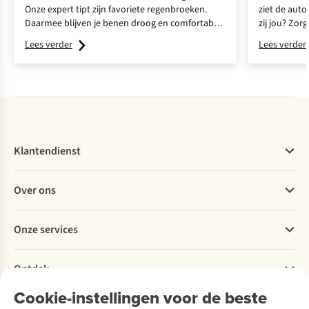
Onze expert tipt zijn favoriete regenbroeken.
ziet de auto
Daarmee blijven je benen droog en comfortabel
zij jou? Zor
tijdens elke regenbui.
én gezien w
Lees verder
Lees verder
Klantendienst
Veelgestelde vragen
Over ons
Bestellen
Betalen
Werken bij A.S.Adventure
Onze services
Levering
Explore More
Retourneren
Verantwoord ondernemen
Verhuur / Skiverhuur
Bestelling herroepen
Ontdek
Over Ayacucho
Tweedehands
Onderhoud en herstellingen
Onze winkels
Cookie-instellingen voor de beste
Ski-onderhoud
A.S.Magazine
Garantie
Over A.S.Adventure