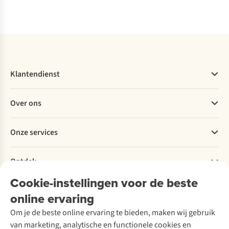
Vergelijk
Vergelijk
Vergelijk
Vergelijk
Klantendienst
Veelgestelde vragen
Over ons
Bestellen
Betalen
Werken bij A.S.Adventure
Onze services
Levering
Explore More
Retourneren
Verantwoord ondernemen
Verhuur / Skiverhuur
Bestelling herroepen
Ontdek
Over Ayacucho
Tweedehands
Onderhoud en herstellingen
Onze winkels
Cookie-instellingen voor de beste
Ski-onderhoud
A.S.Magazine
Garantie
Over A.S.Adventure
Wasservice
online ervaring
Podcast
Contact
Toegankelijkheidsverklaring
Schoenonderhoud
Explore Academy
Om je de beste online ervaring te bieden, maken wij gebruik
Schoenherstelling
Explore Camp
van marketing, analytische en functionele cookies en
Meld je aan voor de nieuwsbrief