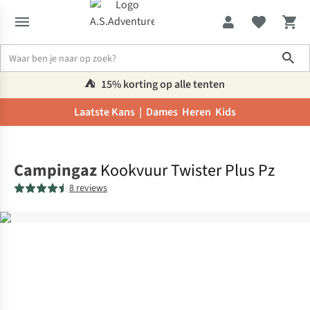
Sho
⛺️
15% korting op alle tenten
Laatste Kans |
Dames
Heren
Kids
Home
Campingaz
Kookvuur Twister Plus Pz
8 reviews