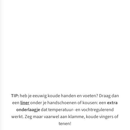
lichte
donsjas
Een
kan
Buitenlaag
water-
perfect
en
dienen
winddichte
als
winter(sport)jas
isolatielaag.
houdt
sneeuw,
regen
en
wind
tegen
zodat
TIP:
heb je eeuwig koude handen en voeten? Draag dan
je
een
liner
onder je handschoenen of kousen: een
extra
droog
onderlaagje
dat temperatuur- en vochtregulerend
en
werkt. Zeg maar vaarwel aan klamme, koude vingers of
warm
tenen!
blijft.