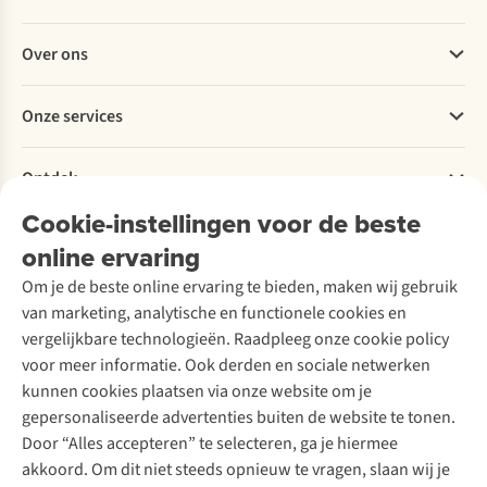
als je je kleedt volgens het drielagensysteem. Je zweet kan
Veelgestelde vragen
gewoon ontsnappen door de laagjes heen, en jij hebt het
Over ons
Bestellen
lekker warm
.
Betalen
Werken bij A.S.Adventure
Onze services
Levering
Explore More
Retourneren
Verantwoord ondernemen
Verhuur / Skiverhuur
Bestelling herroepen
Ontdek
Over Ayacucho
Tweedehands
Onderhoud en herstellingen
Onze winkels
Cookie-instellingen voor de beste
Ski-onderhoud
A.S.Magazine
Garantie
Over A.S.Adventure
Wasservice
online ervaring
Podcast
Contact
Toegankelijkheidsverklaring
Schoenonderhoud
Explore Academy
Om je de beste online ervaring te bieden, maken wij gebruik
Schoenherstelling
Explore Camp
van marketing, analytische en functionele cookies en
Meld je aan voor de nieuwsbrief
Kledingherstelling
Gear Check
vergelijkbare technologieën. Raadpleeg onze cookie policy
Retouches
Inspiratie & advies
voor meer informatie. Ook derden en sociale netwerken
Voor bedrijven
Follow us
kunnen cookies plaatsen via onze website om je
gepersonaliseerde advertenties buiten de website te tonen.
Door “Alles accepteren” te selecteren, ga je hiermee
akkoord. Om dit niet steeds opnieuw te vragen, slaan wij je