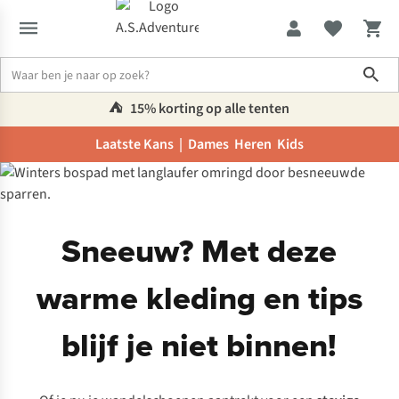
Sho
⛺️
15% korting op alle tenten
Laatste Kans |
Dames
Heren
Kids
Inspiratie & advies
Sneeuw? Met deze warme kleding en tips blijf 
Sneeuw? Met deze
warme kleding en tips
blijf je niet binnen!