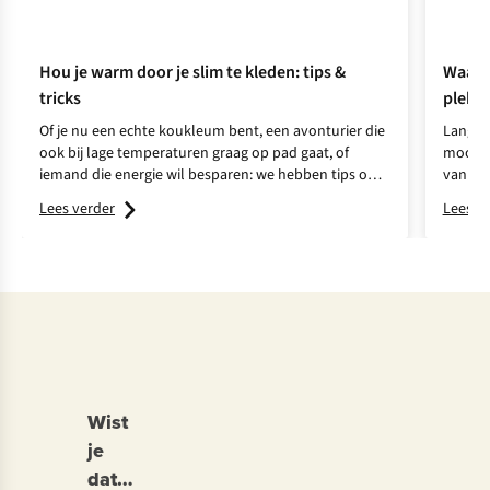
Hou je warm door je slim te kleden: tips &
Waar k
tricks
plekke
Of je nu een echte koukleum bent, een avonturier die
Langla
ook bij lage temperaturen graag op pad gaat, of
mooiste
iemand die energie wil besparen: we hebben tips om
van Sa
je warm te houden, buiten én binnen!
Lees verder
Lees v
Wist
je
dat…