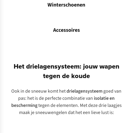
Winterschoenen
Winterboots
Accessoires
Waterdichte handschoenen
Het drielagensysteem: jouw wapen
tegen de koude
Ook in de sneeuw komt het
drielagensysteem
goed van
pas: het is de perfecte combinatie van
isolatie en
bescherming
tegen de elementen. Met deze drie laagjes
maak je sneeuwengelen dat het een lieve lust is:
Begin