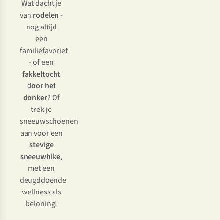
Wat dacht je
van
rodelen
-
nog altijd
een
familiefavoriet
- of een
fakkeltocht
door het
donker
? Of
trek je
sneeuwschoenen
aan voor een
stevige
sneeuwhike
,
met een
deugddoende
wellness als
beloning!