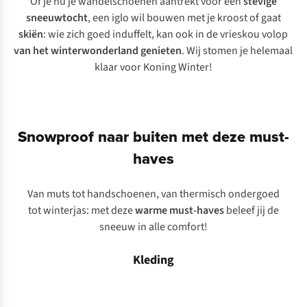
Of je nu je wandelschoenen aantrekt voor een
stevige
sneeuwtocht
, een iglo wil bouwen met je kroost of gaat
skiën
: wie zich goed induffelt, kan ook in de vrieskou volop
van het winterwonderland genieten
. Wij stomen je helemaal
klaar voor Koning Winter!
Snowproof naar buiten met deze must-
haves
Van muts tot handschoenen, van thermisch ondergoed
tot winterjas: met deze
warme
must-haves
beleef jij de
sneeuw in alle comfort!
Kleding
Winterjassen