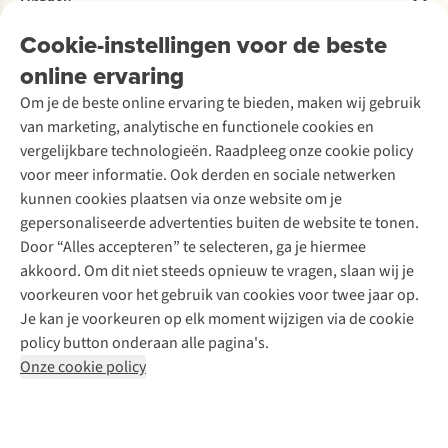
Ontdek
Over Ayacucho
Tweedehands
Onderhoud en herstellingen
Onze winkels
Cookie-instellingen voor de beste
Ski-onderhoud
A.S.Magazine
Garantie
Over A.S.Adventure
Wasservice
online ervaring
Podcast
Contact
Toegankelijkheidsverklaring
Schoenonderhoud
Explore Academy
Om je de beste online ervaring te bieden, maken wij gebruik
Schoenherstelling
Explore Camp
van marketing, analytische en functionele cookies en
Meld je aan voor de nieuwsbrief
Kledingherstelling
Gear Check
vergelijkbare technologieën. Raadpleeg onze cookie policy
Retouches
Inspiratie & advies
voor meer informatie. Ook derden en sociale netwerken
Voor bedrijven
Follow us
kunnen cookies plaatsen via onze website om je
gepersonaliseerde advertenties buiten de website te tonen.
Door “Alles accepteren” te selecteren, ga je hiermee
akkoord. Om dit niet steeds opnieuw te vragen, slaan wij je
voorkeuren voor het gebruik van cookies voor twee jaar op.
Je kan je voorkeuren op elk moment wijzigen via de cookie
Disclaimer
Privacy Policy
Algemene voorwaarden
policy button onderaan alle pagina's.
Cookie Policy
Onze cookie policy
Retail Concepts NV,
Smallandlaan 9,
B-2660 Hoboken
team@asadventure.com
+32 (0)3 828 30 15