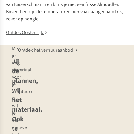
van Kaiserschmarrn en klink je met een frisse Almdudler.
Bovendien zijn de temperaturen hier vaak aangenaam fris,
zeker op hoogte.
Ontdek Oostenrijk
Mis
Ontdek het verhuuraanbod
je
Jij
nog
de
materiaal
voor
plannen,
je
wij
avontuur?
het
Of
wil
materiaal.
je
Ook
die
te
nieuwe