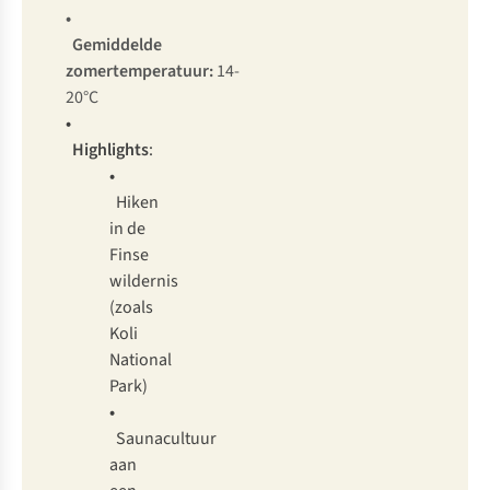
•
Gemiddelde
zomertemperatuur:
14-
20°C
•
Highlights
:
•
Hiken
in de
Finse
wildernis
(zoals
Koli
National
Park)
•
Saunacultuur
aan