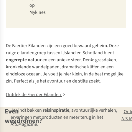
op
Mykines
De Faeröer Eilanden zijn een goed bewaard geheim. Deze
ruige eilandengroep tussen IJsland en Schotland biedt
ongerepte natuur
en een unieke sfeer. Denk: grasdaken,
kronkelende wandelpaden, dramatische kliffen en een
eindeloze oceaan. Je voelt je hier klein, in de best mogelijke
zin. Perfect als je het avontuur en de stilte zoekt.
Ontdek de Faeröer Eilanden
Even
Je vindt bakken
reisinspiratie
, avontuurlijke verhalen,
Ont
ervaringen met producten en meer terug in het
A.S.
wegdromen?
A.S.Magazine.