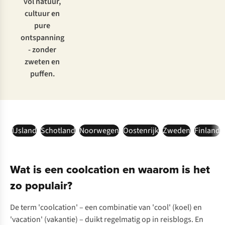
vol natuur,
cultuur en
pure
ontspanning
- zonder
zweten en
puffen.
IJsland
Schotland
Noorwegen
Oostenrijk
Zweden
Finland
Wat is een coolcation en waarom is het
zo populair?
De term 'coolcation' – een combinatie van 'cool' (koel) en
'vacation' (vakantie) – duikt regelmatig op in reisblogs. En