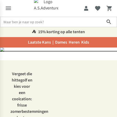
Onze 7 favoriete
Sho
bestemmingen voor een
coolcation
⛺️
15% korting op alle tenten
Laatste Kans |
Dames
Heren
Kids
Inspiratie & advies
Onze 7 favoriete bestemmingen voor een cool
Vergeet die
hittegolf en
kies voor
een
coolcation:
frisse
zomerbestemmingen