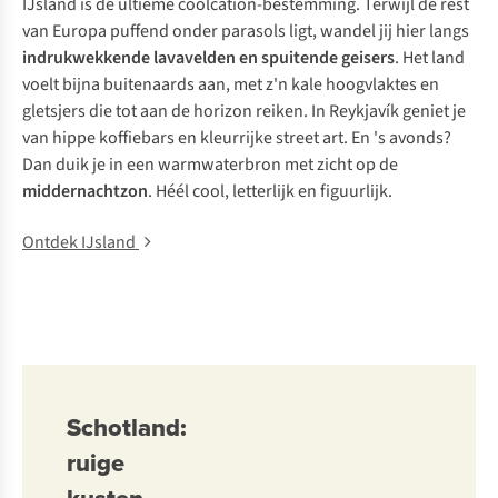
IJsland is de ultieme coolcation-bestemming. Terwijl de rest
van Europa puffend onder parasols ligt, wandel jij hier langs
indrukwekkende
lavavelden
en
spuitende geisers
. Het land
voelt bijna buitenaards aan, met z'n kale hoogvlaktes en
gletsjers die tot aan de horizon reiken. In Reykjavík geniet je
van hippe koffiebars en kleurrijke street art. En 's avonds?
Dan duik je in een warmwaterbron met zicht op de
middernachtzon
. Héél cool, letterlijk en figuurlijk.
Ontdek IJsland
Schotland:
ruige