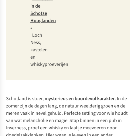
in de
Schotse
Hooglanden
•
Loch
Ness,
kastelen
en
whiskyproeverijen
Schotland is stoer,
mysterieus
en boordevol karakter
. In de
zomer zijn de dagen lang, de natuur weelderig groen en de
meren vaak in nevel gehuld. Perfecte setting voor wie houdt
van wat melancholie en magie. Stap binnen in een pub in
Inverness, proef een whisky en laat je meevoeren door
doedelzakklanken. Hier waan je je even in een ander