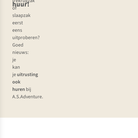
trekrugzak
huur!
of
slaapzak
eerst
eens
uitproberen?
Goed
nieuws:
je
kan
je
uitrusting
ook
huren
bij
A.S.Adventure.