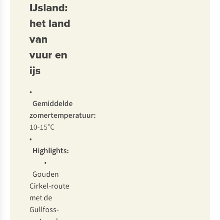
IJsland:
het land
van
vuur en
ijs
•
Gemiddelde
zomertemperatuur:
10-15°C
•
Highlights:
•
Gouden
Cirkel-route
met de
Gullfoss-