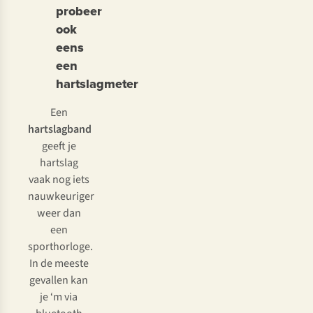
probeer
ook
eens
een
hartslagmeter
Een
hartslagband
geeft je
hartslag
vaak nog iets
nauwkeuriger
weer dan
een
sporthorloge.
In de meeste
gevallen kan
je ‘m via