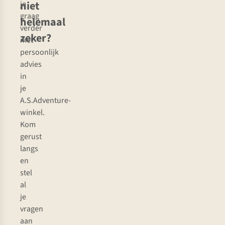
niet
je
graag
helemaal
verder
zeker?
met
persoonlijk
advies
in
je
A.S.Adventure-
winkel.
Kom
gerust
langs
en
stel
al
je
vragen
aan