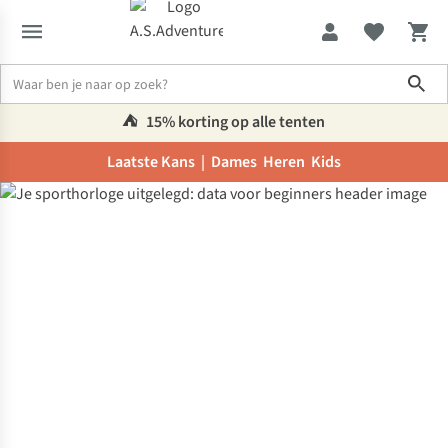
Sho
⛺️
15% korting op alle tenten
Laatste Kans |
Dames
Heren
Kids