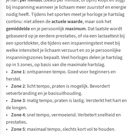
je hart
per minuut
(beats per minute, of bpm) klopt en stijgt
bij inspanning wanneer je lichaam meer zuurstof en energie
nodig heeft. Tijdens het sporten meet je horloge je hartslag
continu: niet alleen de
actuele waarde
, maar ook het
gemiddelde
en je persoonlijk
maximum
. Dat laatste wordt
gebaseerd op je eerdere prestaties, of via een lactaattest bij
een sportdokter, die tijdens een inspanningstest meet bij
welke intensiteit je lichaam verzuurt en zo je persoonlijke
inspanningszones bepaalt. Veel horloges delen je hartslag
op in 5 zones, op basis van die maximale hartslag.
• Zone 1
: ontspannen tempo. Goed voor beginners en
herstel.
• Zone 2
: licht tempo, praten is mogelijk. Bevordert
vetverbranding en je basisuithouding.
• Zone 3
: matig tempo, praten is lastig. Versterkt het hart en
de longen.
• Zone 4
: snel tempo, vermoeiend. Verbetert snelheid en
prestaties.
• Zone 5
: maximaal tempo, slechts kort vol te houden.