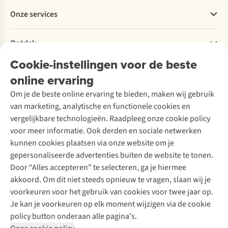
Betalen
Werken bij A.S.Adventure
Onze services
Levering
Explore More
Retourneren
Verantwoord ondernemen
Verhuur / Skiverhuur
Bestelling herroepen
Ontdek
Over Ayacucho
Tweedehands
Onderhoud en herstellingen
Onze winkels
Cookie-instellingen voor de beste
Ski-onderhoud
A.S.Magazine
Garantie
Over A.S.Adventure
Wasservice
online ervaring
Podcast
Contact
Toegankelijkheidsverklaring
Schoenonderhoud
Explore Academy
Om je de beste online ervaring te bieden, maken wij gebruik
Schoenherstelling
Explore Camp
van marketing, analytische en functionele cookies en
Meld je aan voor de nieuwsbrief
Kledingherstelling
Gear Check
vergelijkbare technologieën. Raadpleeg onze cookie policy
Retouches
Inspiratie & advies
voor meer informatie. Ook derden en sociale netwerken
Voor bedrijven
Follow us
kunnen cookies plaatsen via onze website om je
gepersonaliseerde advertenties buiten de website te tonen.
Door “Alles accepteren” te selecteren, ga je hiermee
akkoord. Om dit niet steeds opnieuw te vragen, slaan wij je
voorkeuren voor het gebruik van cookies voor twee jaar op.
Je kan je voorkeuren op elk moment wijzigen via de cookie
Disclaimer
Privacy Policy
Algemene voorwaarden
policy button onderaan alle pagina's.
Cookie Policy