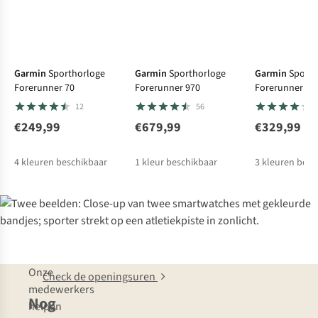
Garmin
Sporthorloge
Garmin
Sporthorloge
Garmin
Sporth
Forerunner 70
Forerunner 970
Forerunner 17
12
56
€249,99
€679,99
€329,99
4
kleuren beschikbaar
1
kleur beschikbaar
3
kleuren besc
Onze
Check de openingsuren
medewerkers
Nog
helpen