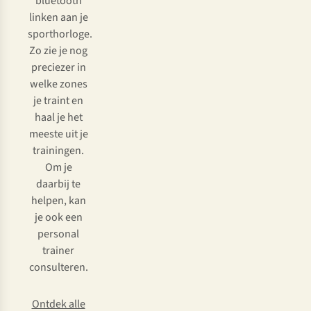
bluetooth
linken aan je
sporthorloge.
Zo zie je nog
preciezer in
welke zones
je traint en
haal je het
meeste uit je
trainingen.
Om je
daarbij te
helpen, kan
je ook een
personal
trainer
consulteren.
Ontdek alle