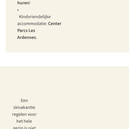
huren
!
•
Kindvriendelijke
accommodatie:
Center
Parcs Les
Ardennes
.
Een
skivakantie
regelen voor
het hele
gezin is niet