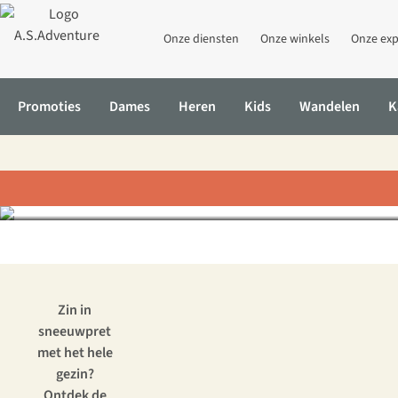
Onze diensten
Onze winkels
Onze exp
Promoties
Dames
Heren
Kids
Wandelen
K
Kindv
Home
Inspiratie & advies
Kindvriendelijke skigebieden in Euro
Zin in
sneeuwpret
met het hele
gezin?
Ontdek de