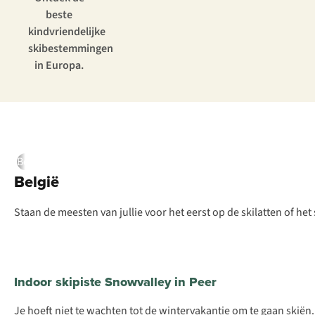
beste
kindvriendelijke
skibestemmingen
in Europa.
België
Frankrijk
Oostenrijk
Finland
Zwitserland
België
Staan de meesten van jullie voor het eerst op de skilatten of he
Indoor skipiste Snowvalley in Peer
Je hoeft niet te wachten tot de wintervakantie om te gaan skië