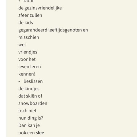
• Door
de gezinsvriendelijke
sfeer zullen
de kids
gegarandeerd leeftijdsgenoten en
misschien
wel
vriendjes
voor het
leven leren
kennen!
• Beslissen
de kindjes
dat skiën of
snowboarden
toch niet
hun ding is?
Dan kan je
ook een
slee