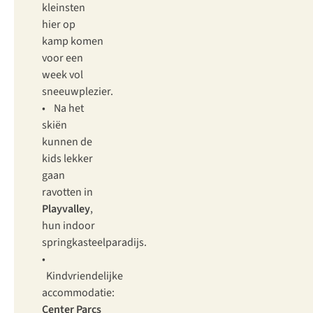
kleinsten
hier op
kamp komen
voor een
week vol
sneeuwplezier.
• Na het
skiën
kunnen de
kids lekker
gaan
ravotten in
Playvalley
,
hun indoor
springkasteelparadijs.
•
Kindvriendelijke
accommodatie:
Center Parcs