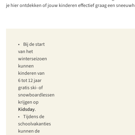
je hier ontdekken of jouw kinderen effectief graag een sneeuwheuv
• Bij de start
van het
winterseizoen
kunnen
kinderen van
6 tot 12 jaar
gratis ski- of
snowboardlessen
krijgen op
Kidsday
.
• Tijdens de
schoolvakanties
kunnen de