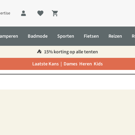
ertise
Shopping cart
amperen
Badmode
Sporten
Fietsen
Reizen
R
riendelijke skigebieden in 
⛺️
15% korting op alle tenten
Laatste Kans |
Dames
Heren
Kids
pa