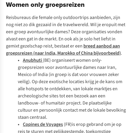
Women only groepsreizen
Reisbureaus die
female only
outdoortrips aanbieden, zijn
nog niet zo dik gezaaid in de travelwereld. Wil je eropuit met
een groep avontuurlijke dames? Deze organisaties vonden
alvast een gat in de markt. En ook als je solo het liefst in
gemixt gezelschap reist, bestaat er een
breed aanbod aan
groepsreizen (naar India, Marokko of China bijvoorbeeld)
.
•
Anubhuti
(BE) organiseert
women only
-
groepsreizen voor avontuurlijke dames naar Iran,
Mexico of India (in groep is dat voor vrouwen zeker
veilig). Op deze exotische locaties krijg je de kans om
alle hotspots te ontdekken, van lokale marktjes en
archeologische sites tot een bezoek aan een
landbouw- of humaitair project. De plaatselijke
cultuur en persoonlijk contact met de lokale bevolking
staan centraal.
•
Copines de Voyages
(FR)is erop gebrand om je op
reis te sturen met gelijkgestemde, toekomstige