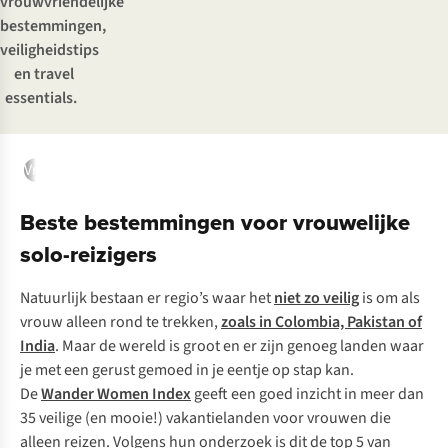
vrouwvriendelijke
bestemmingen,
veiligheidstips
en
travel
essentials.
Vrouwvriendelijke bestemmingen
Tips & Tricks
Veiligheid
Gr
Beste bestemmingen voor vrouwelijke
solo-reizigers
Natuurlijk bestaan er regio’s waar het
niet zo veilig
is om als
vrouw alleen rond te trekken,
zoals in Colombia, Pakistan of
India
. Maar de wereld is groot en er zijn genoeg landen waar
je met een gerust gemoed in je eentje op stap kan.
De
Wander Women Index
geeft een goed inzicht in meer dan
35 veilige (en mooie!) vakantielanden voor vrouwen die
alleen reizen. Volgens hun onderzoek is dit de top 5 van