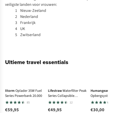
veiligste landen voor vrouwen:
1 Nieuw-Zeeland
2 Nederland
3 Frankrijk
4 UK
5 Zwitserland
Ultieme travel essentials
Xtorm
Oplader 35W Fuel
Lifestraw
Waterfilter Peak
Humangear
Series Powerbank 20.000
Series Collapsible
Opbergsystee
Squeeze Bottle 1L
3-Pack Mediu
85
12
€59,95
€49,95
€30,00