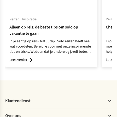
Reizen | Inspiratie
Reizen 
Alleen op reis: de beste tips om solo op
Checkl
vakantie te gaan
In je eentje op reis? Natuurlijk! Solo reizen heeft heel
Tijdens
wat voordelen. Bereid je voor met onze inspirerende
moet da
tips en tricks. Wedden dat je onderweg jezelf beter
helpt j
leert kennen?
Lees verder
Lees v
Klantendienst
Veelgestelde vragen
Over ons