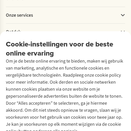
Bestellen
Betalen
Werken bij A.S.Adventure
Onze services
Levering
Explore More
Retourneren
Verantwoord ondernemen
Verhuur / Skiverhuur
Bestelling herroepen
Ontdek
Over Ayacucho
Tweedehands
Onderhoud en herstellingen
Onze winkels
Cookie-instellingen voor de beste
Ski-onderhoud
A.S.Magazine
Garantie
Over A.S.Adventure
Wasservice
online ervaring
Podcast
Contact
Toegankelijkheidsverklaring
Schoenonderhoud
Explore Academy
Om je de beste online ervaring te bieden, maken wij gebruik
Schoenherstelling
Explore Camp
van marketing, analytische en functionele cookies en
Meld je aan voor de nieuwsbrief
Kledingherstelling
Gear Check
vergelijkbare technologieën. Raadpleeg onze cookie policy
Retouches
Inspiratie & advies
voor meer informatie. Ook derden en sociale netwerken
Voor bedrijven
Follow us
kunnen cookies plaatsen via onze website om je
gepersonaliseerde advertenties buiten de website te tonen.
Door “Alles accepteren” te selecteren, ga je hiermee
akkoord. Om dit niet steeds opnieuw te vragen, slaan wij je
voorkeuren voor het gebruik van cookies voor twee jaar op.
Je kan je voorkeuren op elk moment wijzigen via de cookie
Disclaimer
Privacy Policy
Algemene voorwaarden