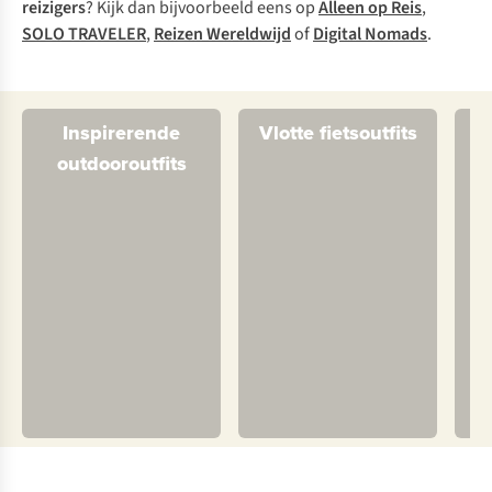
reizigers
? Kijk dan bijvoorbeeld eens op
Alleen op Reis
,
SOLO TRAVELER
,
Reizen Wereldwijd
of
Digital Nomads
.
Inspirerende
Vlotte fietsoutfits
outdooroutfits
ka