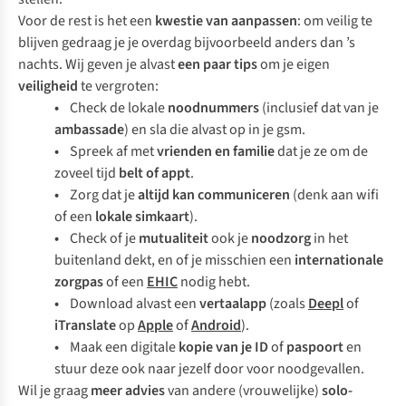
Voor de rest is het een
kwestie van aanpassen
: om veilig te
blijven gedraag je je overdag bijvoorbeeld anders dan ’s
nachts. Wij geven je alvast
een paar tips
om je eigen
veiligheid
te vergroten:
•
Check de lokale
noodnummers
(inclusief dat van je
ambassade
) en sla die alvast op in je gsm.
•
Spreek af met
vrienden en familie
dat je ze om de
zoveel tijd
belt of appt
.
•
Zorg dat je
altijd kan communiceren
(denk aan wifi
of een
lokale simkaart
).
•
Check of je
mutualiteit
ook je
noodzorg
in het
buitenland dekt, en of je misschien een
internationale
zorgpas
of een
EHIC
nodig hebt.
•
Download alvast een
vertaalapp
(zoals
Deepl
of
iTranslate
op
Apple
of
Android
).
•
Maak een digitale
kopie van je ID
of
paspoort
en
stuur deze ook naar jezelf door voor noodgevallen.
Wil je graag
meer advies
van andere (vrouwelijke)
solo-