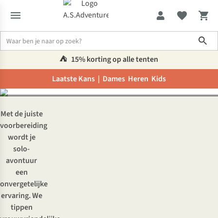
Sho
Alleen reizen als vrouw:
zo doe je dat!
⛺️
15% korting op alle tenten
Laatste Kans |
Dames
Heren
Kids
Inspiratie & advies
Alleen reizen als vrouw: zo doe je dat!
Met de juiste
voorbereiding
wordt je
solo-
avontuur
een
onvergetelijke
ervaring. We
tippen