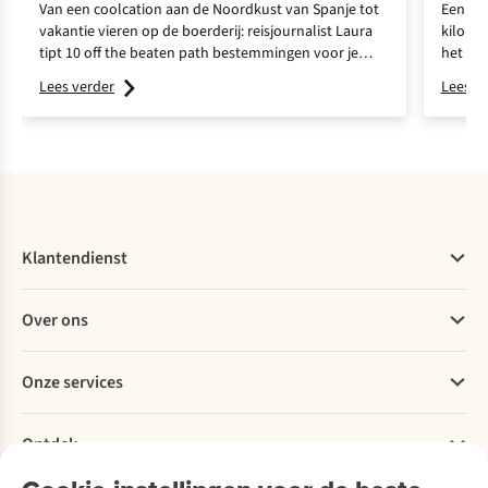
Van een coolcation aan de Noordkust van Spanje tot
Een mil
vakantie vieren op de boerderij: reisjournalist Laura
kilome
tipt 10 off the beaten path bestemmingen voor je
het ma
volgende vakantie.
Lees verder
Lees v
Klantendienst
Veelgestelde vragen
Over ons
Bestellen
Betalen
Werken bij A.S.Adventure
Onze services
Levering
Explore More
Retourneren
Verantwoord ondernemen
Verhuur / Skiverhuur
Bestelling herroepen
Ontdek
Over Ayacucho
Tweedehands
Onderhoud en herstellingen
Onze winkels
Ski-onderhoud