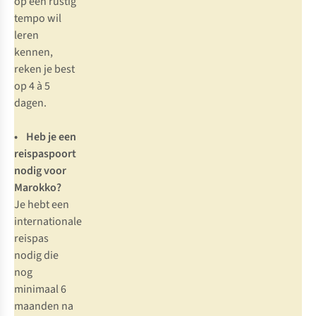
op een rustig
tempo wil
leren
kennen,
reken je best
op 4 à 5
dagen.
• Heb je een
reispaspoort
nodig voor
Marokko?
Je hebt een
internationale
reispas
nodig die
nog
minimaal 6
maanden na