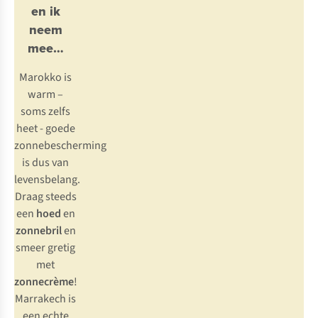
en ik
neem
mee…
Marokko is
warm –
soms zelfs
heet - goede
zonnebescherming
is dus van
levensbelang.
Draag steeds
een
hoed
en
zonnebril
en
smeer gretig
met
zonnecrème
!
Marrakech is
een echte