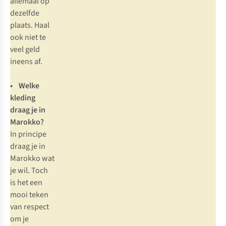
allemaal op
dezelfde
plaats. Haal
ook niet te
veel geld
ineens af.
• Welke
kleding
draag je in
Marokko?
In principe
draag je in
Marokko wat
je wil. Toch
is het een
mooi teken
van respect
om je