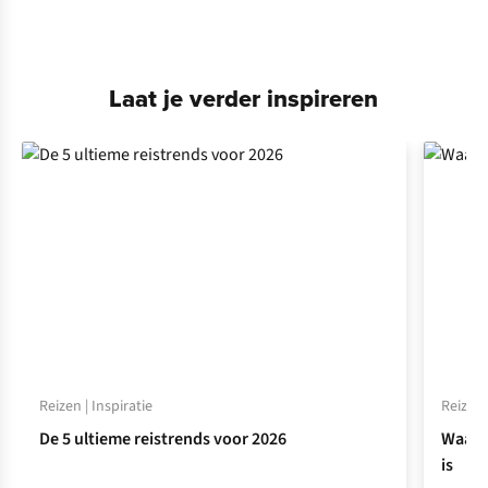
Laat je verder inspireren
Reizen | Inspiratie
Reizen 
De 5 ultieme reistrends voor 2026
Waaro
is