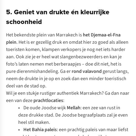
5. Geniet van drukte én kleurrijke
schoonheid
Het bekendste plein van Marrakech is
het Djemaa-el-Fna
plein
. Het is er gezellig druk en omdat hier zo goed als alleen
toeristen komen, klampen verkopers je nog net iets harder
aan. Ook zie je er heel wat slangenbezweerders en kan je
foto’s laten nemen met berberaapjes – doe dit niet, het is
pure dierenmishandeling. Ga er
rond valavond
gerust langs,
neem de drukte in je op en zoek dan een minder toeristisch
deel van de stad op.
Wil je een stukje rustiger authentiek Marrakech? Ga dan naar
een van deze
prachtlocaties
:
•
De oude Joodse wijk
Mellah
: een zee van rust in
deze drukke stad. De Joodse begraafplaats zal je even
heel stil maken.
•
Het Bahia paleis
: een prachtig paleis van maar liefst