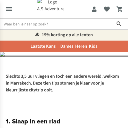
Sho
Citytrip Marrakech: 10
magische tips
⛺️
15% korting op alle tenten
Laatste Kans |
Dames
Heren
Kids
Inspiratie & advies
Citytrip Marrakech: 10 magische tips
Slechts 3,5 uur vliegen en toch een andere wereld: welkom
in Marrakech. Deze tien tips stomen je klaar voor je
kleurrijkste citytrip ooit.
1. Slaap in een riad