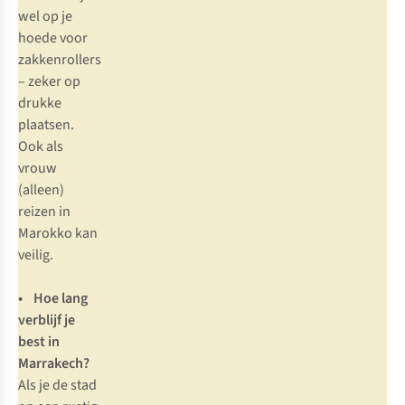
wel op je
hoede voor
zakkenrollers
– zeker op
drukke
plaatsen.
Ook als
vrouw
(alleen)
reizen in
Marokko kan
veilig.
• Hoe lang
verblijf je
best in
Marrakech?
Als je de stad