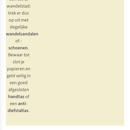
wandelstad:
trek er dus
op uit met
degelijke
wandelsandalen
of
-
schoenen
.
Bewaar tot
slot je
papieren en
geld veilig in
een goed
afgesloten
handtas
of
een
anti-
diefstaltas
.