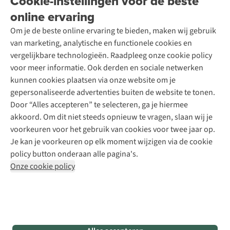
Cookie-instellingen voor de beste
A.S.Magazine
Garantie
Over A.S.Adventure
Wasservice
online ervaring
Podcast
Contact
Toegankelijkheidsverklaring
Schoenonderhoud
Explore Academy
Om je de beste online ervaring te bieden, maken wij gebruik
Schoenherstelling
Explore Camp
van marketing, analytische en functionele cookies en
Meld je aan voor de nieuwsbrief
Kledingherstelling
Gear Check
vergelijkbare technologieën. Raadpleeg onze cookie policy
Retouches
Inspiratie & advies
voor meer informatie. Ook derden en sociale netwerken
Voor bedrijven
Follow us
kunnen cookies plaatsen via onze website om je
gepersonaliseerde advertenties buiten de website te tonen.
Door “Alles accepteren” te selecteren, ga je hiermee
akkoord. Om dit niet steeds opnieuw te vragen, slaan wij je
voorkeuren voor het gebruik van cookies voor twee jaar op.
Je kan je voorkeuren op elk moment wijzigen via de cookie
Disclaimer
Privacy Policy
Algemene voorwaarden
policy button onderaan alle pagina's.
Cookie Policy
Onze cookie policy
Retail Concepts NV,
Smallandlaan 9,
B-2660 Hoboken
team@asadventure.com
+32 (0)3 828 30 15
BTW BE 0416.762.280