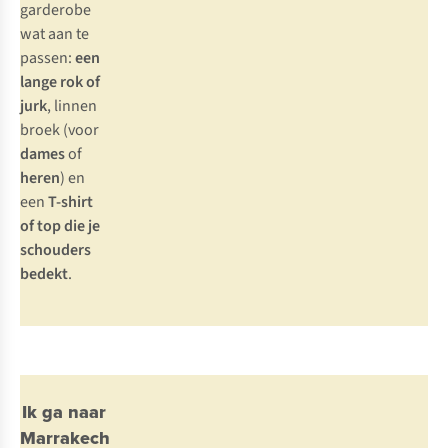
garderobe
wat aan te
passen:
een
lange rok of
jurk
, linnen
broek (voor
dames
of
heren
) en
een
T-shirt
of top die je
schouders
bedekt
.
Ik ga naar
Marrakech