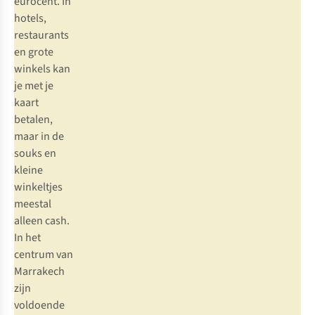
eurocent. In
hotels,
restaurants
en grote
winkels kan
je met je
kaart
betalen,
maar in de
souks en
kleine
winkeltjes
meestal
alleen cash.
In het
centrum van
Marrakech
zijn
voldoende