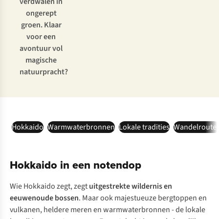
verdwalen in
ongerept
groen. Klaar
voor een
avontuur vol
magische
natuurpracht?
Hokkaido
Warmwaterbronnen
Lokale tradities
Wandelroute
Hokkaido in een notendop
Wie Hokkaido zegt, zegt
uitgestrekte wildernis en
eeuwenoude bossen
. Maar ook majestueuze bergtoppen en
vulkanen, heldere meren en warmwaterbronnen - de lokale