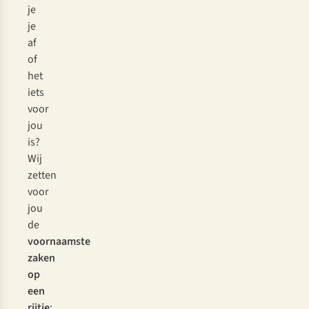
je
je
af
of
het
iets
voor
jou
is?
Wij
zetten
voor
jou
de
voornaamste
zaken
op
een
rijtje
: