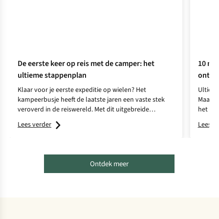
De eerste keer op reis met de camper: het
10 my
ultieme stappenplan
ontkr
Klaar voor je eerste expeditie op wielen? Het
Ultieme
kampeerbusje heeft de laatste jaren een vaste stek
Maar is
veroverd in de reiswereld. Met dit uitgebreide
het op 
stappenplan ben je zó op weg.
ervarin
Lees verder
Lees v
Ontdek meer