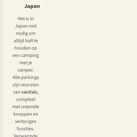
Japan
Het is in
Japan niet
nodig om
altijd halt te
houden op
een camping
met je
camper.
Alle parkings
zijn voorzien
van
sanitair,
compleet
met vreemde
knoppen en
verborgen
functies.
Verwarmde