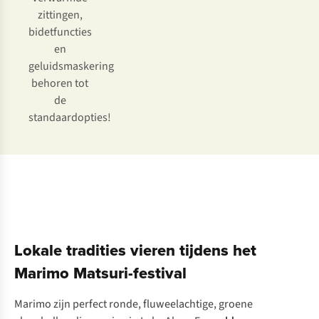
zittingen,
bidetfuncties
en
geluidsmaskering
behoren tot
de
standaardopties!
Lokale tradities vieren tijdens het
Marimo Matsuri-festival
Ma
rimo
z
ijn
pe
rfect
ro
nde,
fluwe
elachtige,
gr
oene