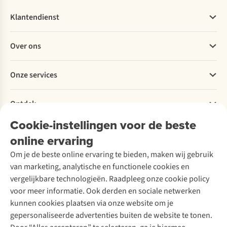
Klantendienst
Veelgestelde vragen
Over ons
Bestellen
Betalen
Werken bij A.S.Adventure
Onze services
Levering
Explore More
Retourneren
Verantwoord ondernemen
Verhuur / Skiverhuur
Bestelling herroepen
Ontdek
Over Ayacucho
Tweedehands
Onderhoud en herstellingen
Onze winkels
Cookie-instellingen voor de beste
Ski-onderhoud
A.S.Magazine
Garantie
Over A.S.Adventure
Wasservice
online ervaring
Podcast
Contact
Toegankelijkheidsverklaring
Schoenonderhoud
Explore Academy
Om je de beste online ervaring te bieden, maken wij gebruik
Schoenherstelling
Explore Camp
van marketing, analytische en functionele cookies en
Meld je aan voor de nieuwsbrief
Kledingherstelling
Gear Check
vergelijkbare technologieën. Raadpleeg onze cookie policy
Retouches
Inspiratie & advies
voor meer informatie. Ook derden en sociale netwerken
Voor bedrijven
Follow us
kunnen cookies plaatsen via onze website om je
gepersonaliseerde advertenties buiten de website te tonen.