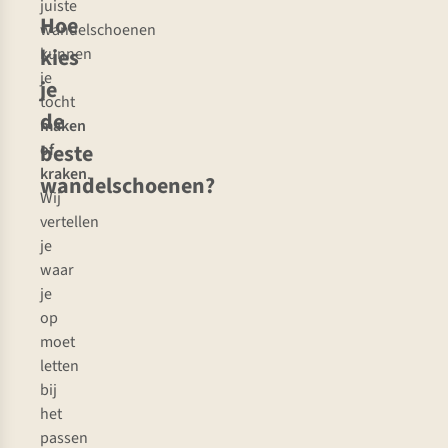
juiste
Hoe
wandelschoenen
kies
kunnen
je
je
tocht
de
maken
beste
of
kraken
.
wandelschoenen?
Wij
vertellen
je
waar
je
op
moet
letten
bij
het
passen