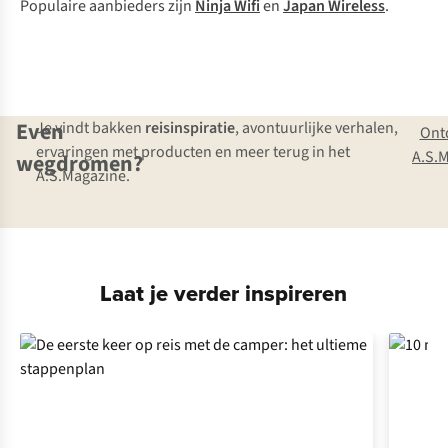
Pop
ulaire
aan
bieders
z
ijn
N
inja
W
ifi
en
J
apan
Wi
reless
.
Even
Je vindt bakken
reisinspiratie
, avontuurlijke verhalen,
Ont
ervaringen met producten en meer terug in het
A.S.
wegdromen?
A.S.Magazine.
Laat je verder inspireren