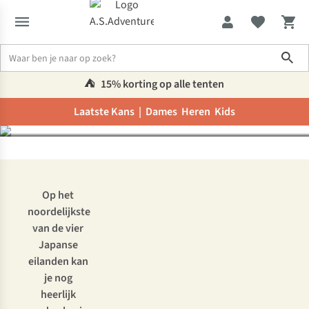
Sho
Camperreis door
Hokkaido in Japan
⛺️
15% korting op alle tenten
Laatste Kans |
Dames
Heren
Kids
Inspiratie & advies
Camperreis door Hokkaido in Japan
Op het
noordelijkste
van de vier
Japanse
eilanden kan
je nog
heerlijk