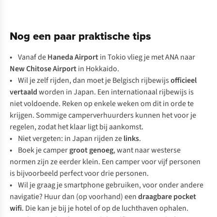
Nog een paar praktische tips
•
V
anaf
de
Ha
neda
Ai
rport
in
T
okio
v
lieg
je
m
et
A
NA
n
aar
N
ew
Ch
itose
Ai
rport
in
Hok
kaido.
•
W
il
je
z
elf
ri
jden,
d
an
m
oet
je
Be
lgisch
rij
bewijs
off
icieel
ve
rtaald
wo
rden
in
Ja
pan.
E
en
inte
rnationaal
rij
bewijs
is
n
iet
vol
doende.
R
eken
op
en
kele
w
eken
om
d
it
in
o
rde
te
kr
ijgen.
So
mmige
campe
rverhuurders
ku
nnen
h
et
v
oor
je
re
gelen,
z
odat
h
et
k
laar
l
igt
b
ij
aan
komst.
•
N
iet
ver
geten:
in
J
apan
ri
jden
ze
l
inks
.
•
B
oek
je
ca
mper
g
root
ge
noeg
,
w
ant
n
aar
we
sterse
no
rmen
z
ijn
ze
ee
rder
kl
ein.
E
en
ca
mper
v
oor
v
ijf
pe
rsonen
is
bijv
oorbeeld
pe
rfect
v
oor
d
rie
per
sonen.
•
W
il
je
g
raag
je
sma
rtphone
geb
ruiken,
v
oor
o
nder
an
dere
nav
igatie?
H
uur
d
an
(
op
voo
rhand)
e
en
dra
agbare
po
cket
w
ifi
.
D
ie
k
an
je
b
ij
je
h
otel
of op de
luc
hthaven
op
halen.