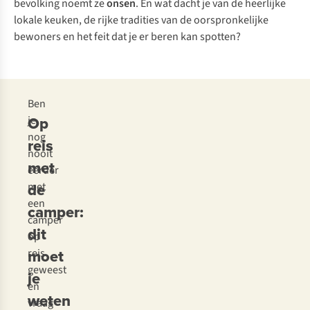
bevolking noemt ze
onsen
. En wat dacht je van de heerlijke
lokale keuken, de rijke tradities van de oorspronkelijke
bewoners en het feit dat je er beren kan spotten?
Ben
Op
je
nog
reis
nooit
met
eerder
de
met
een
camper:
camper
dit
op
moet
reis
geweest
je
en
weten
vraag