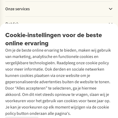
Betalen
Werken bij A.S.Adventure
Onze services
Levering
Explore More
Retourneren
Verantwoord ondernemen
Verhuur / Skiverhuur
Bestelling herroepen
Ontdek
Over Ayacucho
Tweedehands
Onderhoud en herstellingen
Onze winkels
Cookie-instellingen voor de beste
Ski-onderhoud
A.S.Magazine
Garantie
Over A.S.Adventure
Wasservice
online ervaring
Podcast
Contact
Toegankelijkheidsverklaring
Schoenonderhoud
Explore Academy
Om je de beste online ervaring te bieden, maken wij gebruik
Schoenherstelling
Explore Camp
van marketing, analytische en functionele cookies en
Meld je aan voor de nieuwsbrief
Kledingherstelling
Gear Check
vergelijkbare technologieën. Raadpleeg onze cookie policy
Retouches
Inspiratie & advies
voor meer informatie. Ook derden en sociale netwerken
Voor bedrijven
Follow us
kunnen cookies plaatsen via onze website om je
gepersonaliseerde advertenties buiten de website te tonen.
Door “Alles accepteren” te selecteren, ga je hiermee
akkoord. Om dit niet steeds opnieuw te vragen, slaan wij je
voorkeuren voor het gebruik van cookies voor twee jaar op.
Je kan je voorkeuren op elk moment wijzigen via de cookie
Disclaimer
Privacy Policy
Algemene voorwaarden
policy button onderaan alle pagina's.
Cookie Policy