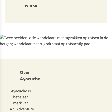
winkel
Over
Ayacucho
Ayacucho is
het eigen
merk van
A.S.Adventure