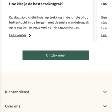
Hoe kies je de beste trekrugzak?
Hoe pa
Op dagtrip dichtbij huis, op trekking in de jungle of op
Ben je 
huttentocht in de bergen: met de juiste wandelrugzak
stappen
op je rug ben je verzekerd van draagcomfort en
rugzak
voldoende steun. Wil je een nieuwe rugzak kopen? Wij
lichaa
Lees verder
Lees v
vertellen je waar je op moet letten en helpen je
kiezen.
Ontdek meer
Klantendienst
Veelgestelde vragen
Over ons
Bestellen