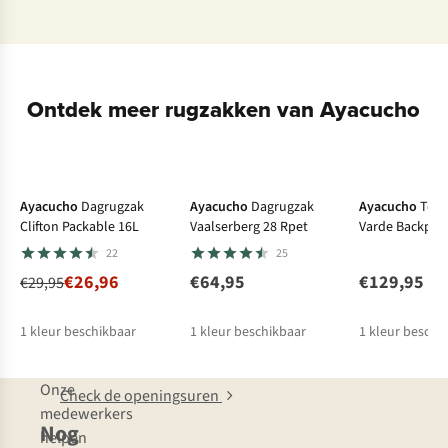
Ontdek meer rugzakken van Ayacucho
-10%
De keuze
Ayacucho
Dagrugzak
Ayacucho
Dagrugzak
Ayacucho
Tou
Clifton Packable 16L
Vaalserberg 28 Rpet
Varde Backpac
22
25
€26,96
€64,95
€129,95
€29,95
1
kleur beschikbaar
1
kleur beschikbaar
1
kleur beschi
Onze
Check de openingsuren
medewerkers
Nog
helpen