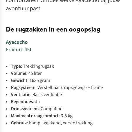
comfortabel? Ontdek welke Ayacucho bij jouw
avontuur past.
De rugzakken in een oogopslag
Ayacucho
Fraiture 45L
• Type
: Trekkingrugzak
• Volume
: 45 liter
• Gewicht
: 1635 gram
• Rugsysteem
: Verstelbaar (trapsgewijs) + frame
• Ventilatie
: Basis ventilatie
• Regenhoes
: Ja
• Drinksysteem
: Compatibel
• Maximaal
draagcomfort
: 6-8 kg
• Gebruik
: Kamp, weekend, eerste trekking