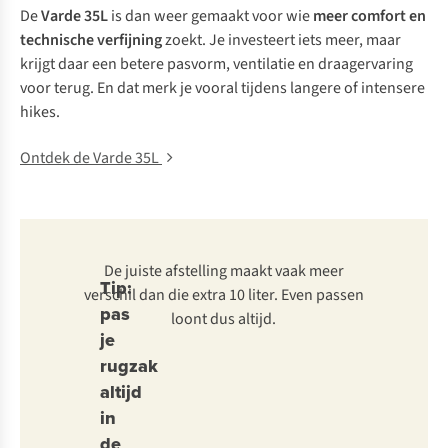
De
Varde 35L
is dan weer gemaakt voor wie
meer comfort en
technische verfijning
zoekt. Je investeert iets meer, maar
krijgt daar een betere pasvorm, ventilatie en draagervaring
voor terug. En dat merk je vooral tijdens langere of intensere
hikes.
Ontdek de Varde 35L
De juiste afstelling maakt vaak meer
Tip:
verschil dan die extra 10 liter. Even passen
pas
loont dus altijd.
je
rugzak
altijd
in
de