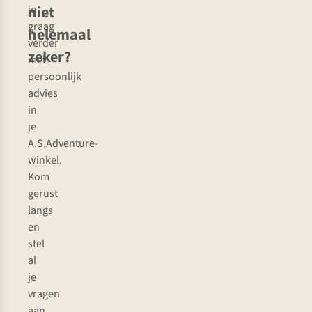
niet
je
graag
helemaal
verder
zeker?
met
persoonlijk
advies
in
je
A.S.Adventure-
winkel.
Kom
gerust
langs
en
stel
al
je
vragen
aan