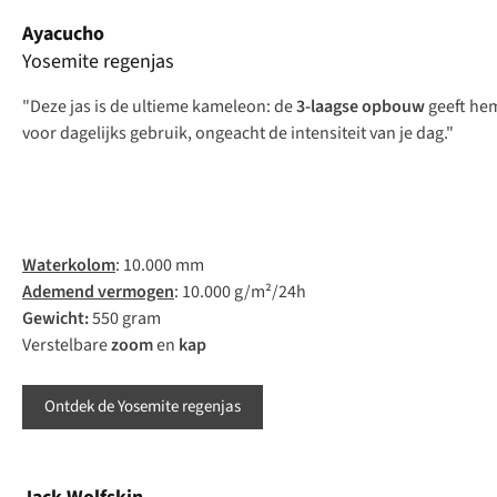
Ayacucho
Yosemite regenjas
"Deze jas is de ultieme kameleon: de
3-laagse opbouw
geeft he
voor dagelijks gebruik, ongeacht de intensiteit van je dag."
Wat
erkolom
: 10.000 mm
Ad
emend
ve
rmogen
: 10.000 g/m²/24h
Ge
wicht:
550 gram
Verstelbare
zoom
en
kap
Ontdek de Yosemite regenjas