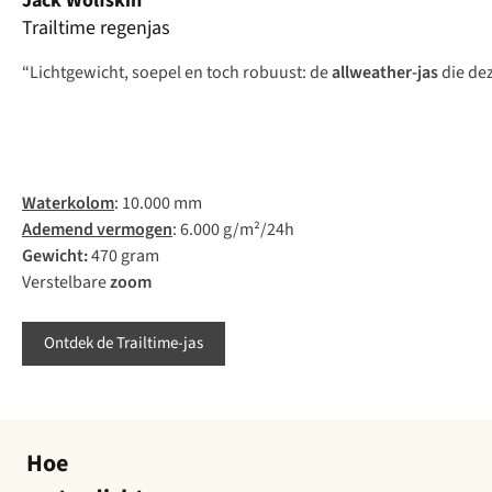
Jack Wolfskin
Trailtime regenjas
“Lichtgewicht, soepel en toch robuust: de
allweather
-jas
die de
Waterkolom
: 10.000 mm
Ad
emend
ve
rmogen
: 6.000 g/m²/24h
Ge
wicht:
470 gram
Verstelbare
zoom
Ontdek de Trailtime-jas
Hoe