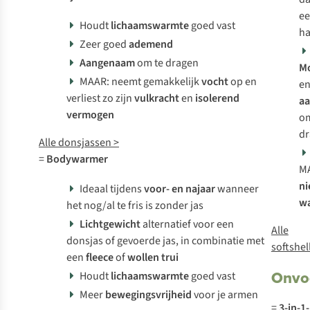
e
Houdt
lichaamswarmte
goed vast
ha
Zeer goed
ademend
Aangenaam
om te dragen
M
MAAR: neemt gemakkelijk
vocht
op en
e
verliest zo zijn
vulkracht
en
isolerend
a
vermogen
o
dr
Alle donsjassen >
=
Bodywarmer
M
ni
Ideaal tijdens
voor- en najaar
wanneer
wa
het nog/al te fris is zonder jas
Lichtgewicht
alternatief voor een
Alle
donsjas of gevoerde jas, in combinatie met
softshel
een
fleece
of
wollen trui
Onvo
Houdt
lichaamswarmte
goed vast
Meer
bewegingsvrijheid
voor je armen
=
3-in-1-