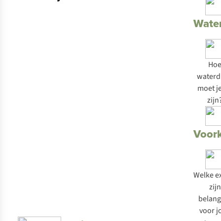
Wate
Ho
waterd
moet je
zijn
Voor
Welke ex
zijn
belang
voor j