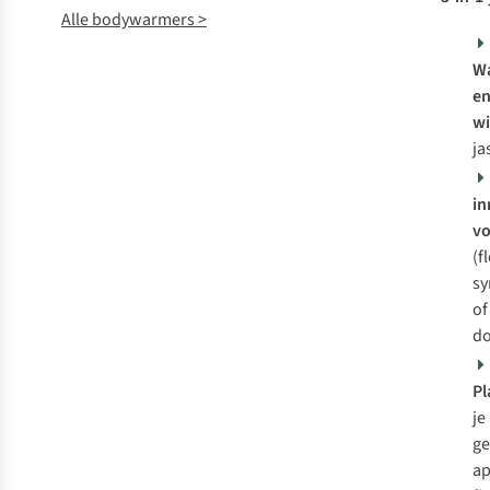
Alle bodywarmers >
Wa
e
wi
ja
in
vo
(f
sy
of
do
Pl
je
g
ap