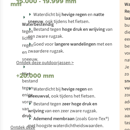
15.000 - 19.999 mm
mm
Wa
Re
Waterdicht bij
hevige regen
en
natte
la
sneeuw
, ook tijdens het fietsen.
Waterbestendig
bu
Bestand tegen
hoge druk
en wrijving
van
tegen
di
een zware rugzak.
lichte
ee
Goed voor
langere wandelingen
met een
regen
be
zwaardere rugzak.
en
vo
sneeuw.
na
Ontdek deze outdoorjassen >
Je
+20.000 mm
Niet
zo
bestand
sn
tegen
vu
Waterdicht bij
hevige regen
en
enige
zo
sneeuwval
, ook tijdens het fietsen.
vorm
ad
Bestand tegen
zeer hoge druk en
van
ve
wrijving
van een zeer zware rugzak.
druk
.
aa
Ademend membraan
(zoals Gore-Tex®)
tas
met hoogste waterdichtheidswaarden.
Ontdek deze
op