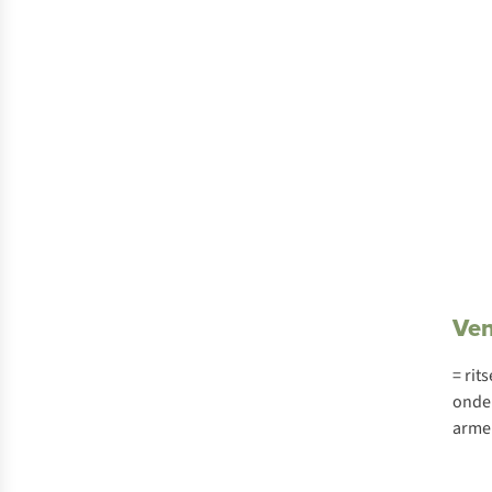
Ven
= rit
onde
arme