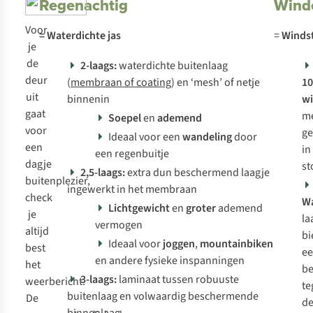
Regenachtig
Wind
Voor
= Waterdichte jas
=
Winds
je
de
2-laags:
waterdichte buitenlaag
deur
(
membraan of coating
) en ‘mesh’ of netje
1
uit
binnenin
wi
gaat
m
Soepel
en
ademend
voor
ge
Ideaal voor een
wandeling
door
een
in
een regenbuitje
dagje
st
2,5-laags:
extra dun beschermend laagje
buitenplezier,
ingewerkt in het membraan
check
Wa
Lichtgewicht
en
groter
ademend
je
la
vermogen
altijd
bi
Ideaal voor
joggen
,
mountainbiken
best
ee
en andere fysieke inspanningen
het
be
3-laags:
laminaat tussen robuuste
weerbericht.
te
buitenlaag en volwaardig beschermende
De
d
binnenlaag