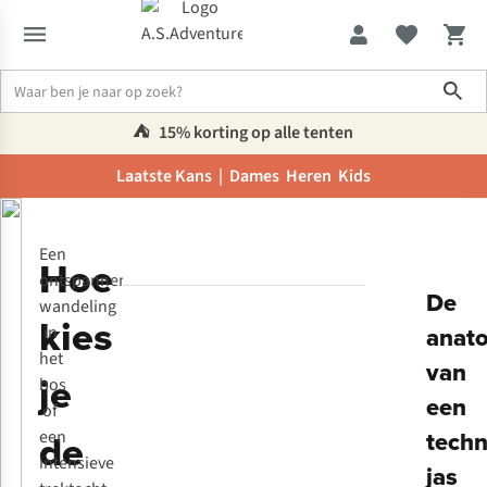
Sho
⛺️
15% korting op alle tenten
Laatste Kans |
Dames
Heren
Kids
Inspiratie & advies
Hoe kies je de beste technische jas?
Een
Hoe
ontspannen
De
wandeling
kies
anat
in
het
van
je
bos
een
of
de
techn
een
intensieve
jas