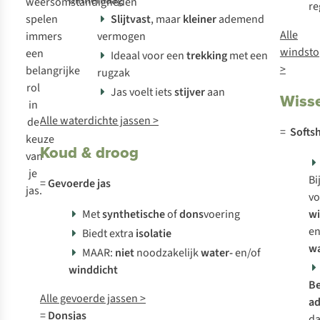
weersomstandigheden
re
spelen
Slijtvast
, maar
kleiner
ademend
Alle
immers
vermogen
windsto
een
Ideaal voor een
trekking
met een
>
belangrijke
rugzak
rol
Jas voelt iets
stijver
aan
Wisse
in
Alle waterdichte jassen >
de
=
Softsh
keuze
Koud & droog
van
je
Bi
=
Gevoerde jas
jas.
vo
Met
synthetische
of
dons
voering
wi
e
Biedt extra
isolatie
wa
MAAR:
niet
noodzakelijk
water-
en/of
winddicht
Be
Alle gevoerde jassen >
a
=
Donsjas
d