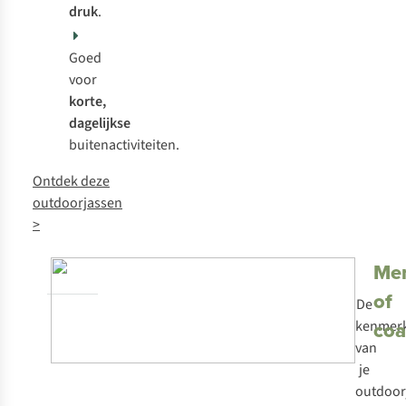
druk
.
Goed
voor
korte,
dagelijkse
buitenactiviteiten.
Ontdek deze
outdoorjassen
>
Me
of
De
coa
kenmer
van
je
outdoor