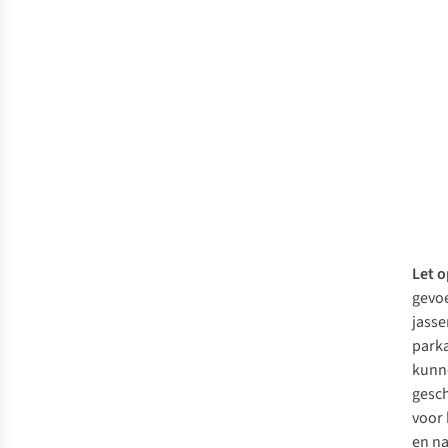
Let o
gevo
jasse
parka
kunn
gesch
voor
en na