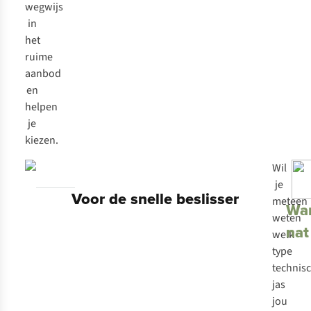
wegwijs
in
het
ruime
aanbod
en
helpen
je
kiezen.
Wil
je
Voor de snelle beslisser
meteen
Wa
weten
nat
welk
type
technis
jas
jou