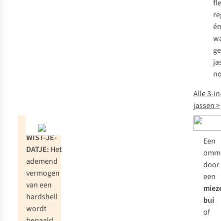
fl
re
é
wa
ge
ja
no
Alle 3-in
jassen >
WIST-JE-
Een
DATJE:
Het
omme
ademend
door
vermogen
een
van een
miez
hardshell
bui
wordt
of
bepaald