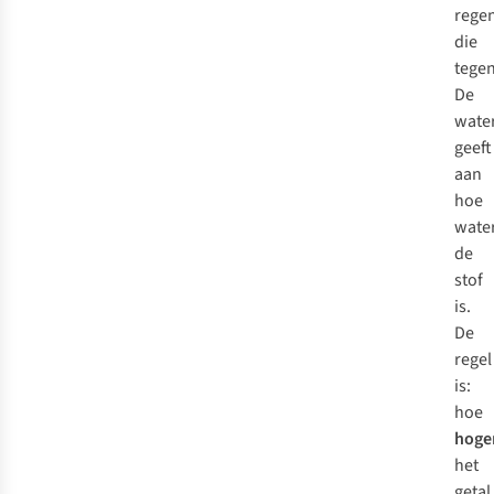
rege
die
tege
De
wate
geeft
aan
hoe
wate
de
stof
is.
De
regel
is:
hoe
hoge
het
getal