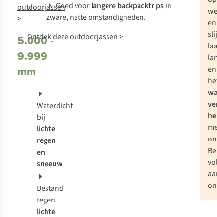
Goed voor
langere backpacktrips
in
outdoorjassen
we
zware, natte omstandigheden.
>
en
sli
Ontdek deze outdoorjassen >
5.000 -
la
9.999
la
mm
en
he
wa
ve
Waterdicht
he
bij
me
lichte
on
regen
Be
en
vo
sneeuw
aa
on
Bestand
tegen
lichte