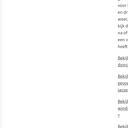
voor
en d
weer
kijk 
na of
een v
heeft
Bekij
dons
Bekij
gevo
jasse
Bekij
wind
>
Bekij