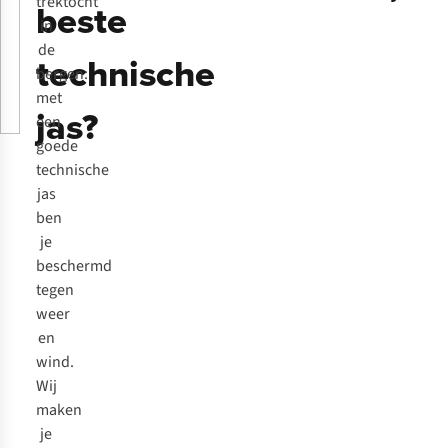
trektocht
beste
in
de
technische
bergen:
met
jas?
een
goede
technische
jas
ben
je
beschermd
tegen
weer
en
wind.
Wij
maken
je