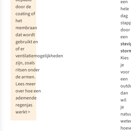
een
door de
hele
coating of
dag
het
stap
membraan
door
dat wordt
een
gebruikt en
stevi
of er
stor
ventilatiemogelijkheden
Kies
zijn, zoals
je
ritsen onder
voor
de armen.
een
Lees meer
outdo
over hoe een
dan
ademende
wil
regenjas
je
werkt >
natuu
wete
hoev