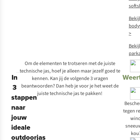
softs
Bekij
body
>
Bekij
parka
Om de elementen te trotseren met de juiste
technische jas, hoef je alleen maar jezelf goed te
In
Weer
kennen. Kan jij de volgende 3 vragen
3
beantwoorden? Dan heb je voor je het weet de
juiste technische jas te pakken!
stappen
Besch
naar
tegen r
jouw
wind
ideale
sneeuw
kou
outdoorjas