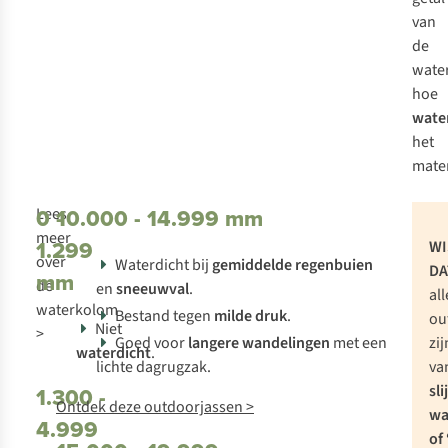
van
de
wate
hoe
wate
het
mater
0 -
10.000 - 14.999 mm
Lees
meer
1.299
WI
over
Waterdicht bij
gemiddelde regenbuien
DA
mm
de
en
sneeuwval
.
all
waterkolom
Bestand tegen
milde druk
.
ou
Niet
>
Goed voor
langere wandelingen
met een
zi
waterdicht
.
lichte dagrugzak.
va
sli
1.300 -
Ontdek deze outdoorjassen >
wa
4.999
of