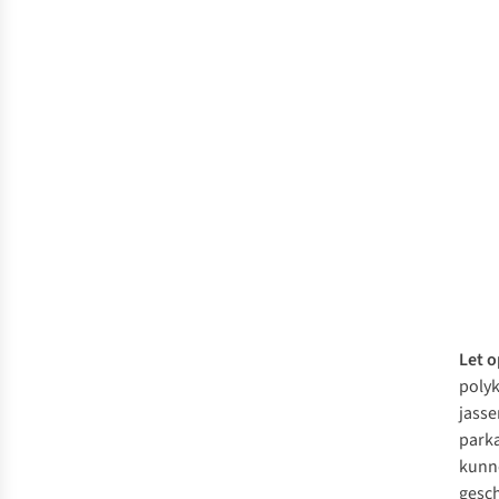
Let o
poly
jasse
parka
kunn
gesch