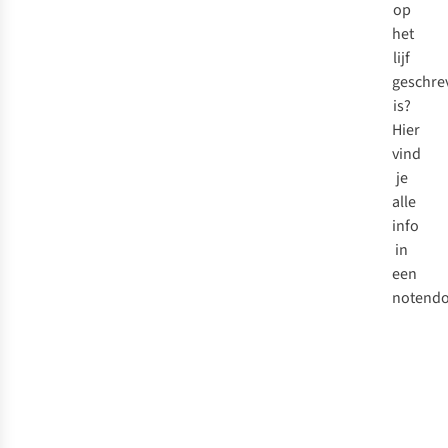
op
het
lijf
geschre
is?
Hier
vind
je
alle
info
in
een
notendo