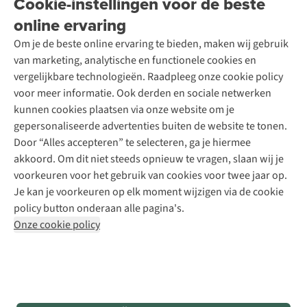
Cookie-instellingen voor de beste
A.S.Magazine
Garantie
Over A.S.Adventure
Wasservice
online ervaring
Podcast
Contact
Toegankelijkheidsverklaring
Schoenonderhoud
Explore Academy
Om je de beste online ervaring te bieden, maken wij gebruik
Schoenherstelling
Explore Camp
van marketing, analytische en functionele cookies en
Meld je aan voor de nieuwsbrief
Kledingherstelling
Gear Check
vergelijkbare technologieën. Raadpleeg onze cookie policy
Retouches
Inspiratie & advies
voor meer informatie. Ook derden en sociale netwerken
Voor bedrijven
Follow us
kunnen cookies plaatsen via onze website om je
gepersonaliseerde advertenties buiten de website te tonen.
Door “Alles accepteren” te selecteren, ga je hiermee
akkoord. Om dit niet steeds opnieuw te vragen, slaan wij je
voorkeuren voor het gebruik van cookies voor twee jaar op.
Je kan je voorkeuren op elk moment wijzigen via de cookie
Disclaimer
Privacy Policy
Algemene voorwaarden
policy button onderaan alle pagina's.
Cookie Policy
Onze cookie policy
Retail Concepts NV,
Smallandlaan 9,
B-2660 Hoboken
team@asadventure.com
+32 (0)3 828 30 15
BTW BE 0416.762.280