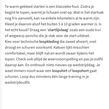
Te warm gekleed starten is een klassieke fout. Zodra je
begint te lopen, warmt je lichaam snel op. Wat in het startvak
nog fris aanvoelt, kan na enkele kilometers al te warm zijn.
Kleed je daarom alsof het buiten 5 à 10 graden warmer is. Is
het echt koud? Draag een ‘
startlijnlaag
’ zoals een oude trui
of wegwerp-poncho die je vlak voor de start uitdoet.
Kies voor technische
loopkleding
die zweet afvoert, snel
droogt en schuren voorkomt. Katoen lijkt misschien
comfortabel, maar blijft nat en wordt zwaar tijdens het
lopen. Check ook altijd de weersvoorspelling en pas je outfit
daarop aan. En onthoud: niets nieuws op wedstrijddag. Je
weet immers nooit waar een
loopshirt
of
loopshort
gaat
schuren. Loop dus minstens één lange training in je
wedstrijdoutfit.
Sportkleding dames
Sportkleding heren