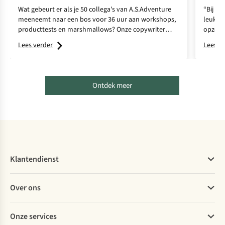
Wat gebeurt er als je 50 collega’s van A.S.Adventure
“Bij A.
meeneemt naar een bos voor 36 uur aan workshops,
leuk aa
producttests en marshmallows? Onze copywriter
opzoek
Johanna zocht het uit en hield speciaal voor ons haar
uitgepr
Lees verder
Lees v
dagboek bij tijdens Explore the Outdoors.
dienstv
klante
Ontdek meer
Klantendienst
Veelgestelde vragen
Over ons
Bestellen
Betalen
Werken bij A.S.Adventure
Onze services
Levering
Explore More