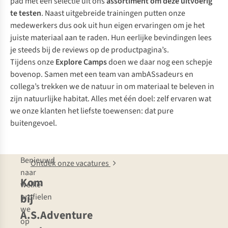
pad met een selectie uit ons
assortiment om deze uitvoerig
te testen
. Naast uitgebreide trainingen putten onze
medewerkers dus ook uit hun eigen ervaringen om je het
juiste materiaal aan te raden. Hun eerlijke bevindingen lees
je steeds bij de reviews op de productpagina’s.
Tijdens onze
Explore Camps
doen we daar nog een schepje
bovenop. Samen met een team van ambASsadeurs en
collega’s trekken we de natuur in om materiaal te beleven in
zijn natuurlijke habitat. Alles met één doel: zelf ervaren wat
we onze klanten het liefste toewensen: dat pure
buitengevoel.
Benieuwd
Ontdek onze vacatures
naar
Kom
welke
bij
profielen
we
A.S.Adventure
op