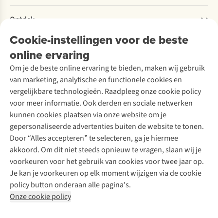
Retourneren
Verantwoord ondernemen
Verhuur / Skiverhuur
Bestelling herroepen
Ontdek
Over Ayacucho
Tweedehands
Onderhoud en herstellingen
Onze winkels
Cookie-instellingen voor de beste
Ski-onderhoud
A.S.Magazine
Garantie
Over A.S.Adventure
Wasservice
online ervaring
Podcast
Contact
Toegankelijkheidsverklaring
Schoenonderhoud
Explore Academy
Om je de beste online ervaring te bieden, maken wij gebruik
Schoenherstelling
Explore Camp
van marketing, analytische en functionele cookies en
Meld je aan voor de nieuwsbrief
Kledingherstelling
Gear Check
vergelijkbare technologieën. Raadpleeg onze cookie policy
Retouches
Inspiratie & advies
voor meer informatie. Ook derden en sociale netwerken
Voor bedrijven
Follow us
kunnen cookies plaatsen via onze website om je
gepersonaliseerde advertenties buiten de website te tonen.
Door “Alles accepteren” te selecteren, ga je hiermee
akkoord. Om dit niet steeds opnieuw te vragen, slaan wij je
voorkeuren voor het gebruik van cookies voor twee jaar op.
Je kan je voorkeuren op elk moment wijzigen via de cookie
Disclaimer
Privacy Policy
Algemene voorwaarden
policy button onderaan alle pagina's.
Cookie Policy
Onze cookie policy
Retail Concepts NV,
Smallandlaan 9,
B-2660 Hoboken