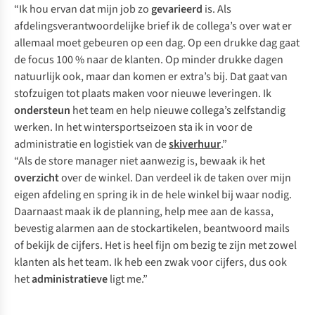
“Ik hou ervan dat mijn job zo
gevarieerd
is. Als
afdelingsverantwoordelijke brief ik de collega’s over wat er
allemaal moet gebeuren op een dag. Op een drukke dag gaat
de focus 100 % naar de klanten. Op minder drukke dagen
natuurlijk ook, maar dan komen er extra’s bij. Dat gaat van
stofzuigen tot plaats maken voor nieuwe leveringen. Ik
ondersteun
het team en help nieuwe collega’s zelfstandig
werken. In het wintersportseizoen sta ik in voor de
administratie en logistiek van de
skiverhuur
.
”
“Als de store manager niet aanwezig is, bewaak ik het
overzicht
over de winkel. Dan verdeel ik de taken over mijn
eigen afdeling en spring ik in de hele winkel bij waar nodig.
Daarnaast maak ik de planning, help mee aan de kassa,
bevestig alarmen aan de stockartikelen, beantwoord mails
of bekijk de cijfers. Het is heel fijn om bezig te zijn met zowel
klanten als het team. Ik heb een zwak voor cijfers, dus ook
het
administratieve
ligt me.”