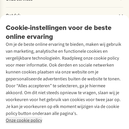
Explore More
Retourneren
Verantwoord ondernemen
Verhuur / Skiverhuur
Bestelling herroepen
Ontdek
Over Ayacucho
Tweedehands
Onderhoud en herstellingen
Onze winkels
Cookie-instellingen voor de beste
Ski-onderhoud
A.S.Magazine
Garantie
Over A.S.Adventure
Wasservice
online ervaring
Podcast
Contact
Toegankelijkheidsverklaring
Schoenonderhoud
Explore Academy
Om je de beste online ervaring te bieden, maken wij gebruik
Schoenherstelling
Explore Camp
van marketing, analytische en functionele cookies en
Meld je aan voor de nieuwsbrief
Kledingherstelling
Gear Check
vergelijkbare technologieën. Raadpleeg onze cookie policy
Retouches
Inspiratie & advies
voor meer informatie. Ook derden en sociale netwerken
Voor bedrijven
Follow us
kunnen cookies plaatsen via onze website om je
gepersonaliseerde advertenties buiten de website te tonen.
Door “Alles accepteren” te selecteren, ga je hiermee
akkoord. Om dit niet steeds opnieuw te vragen, slaan wij je
voorkeuren voor het gebruik van cookies voor twee jaar op.
Je kan je voorkeuren op elk moment wijzigen via de cookie
Disclaimer
Privacy Policy
Algemene voorwaarden
policy button onderaan alle pagina's.
Cookie Policy
Onze cookie policy