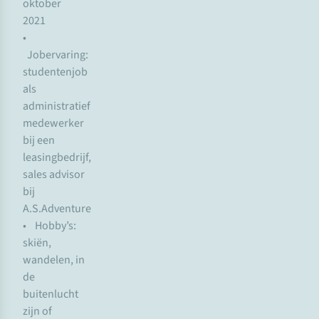
oktober
2021
•
Jobervaring:
studentenjob
als
administratief
medewerker
bij een
leasingbedrijf,
sales advisor
bij
A.S.Adventure
• Hobby’s:
skiën,
wandelen, in
de
buitenlucht
zijn of