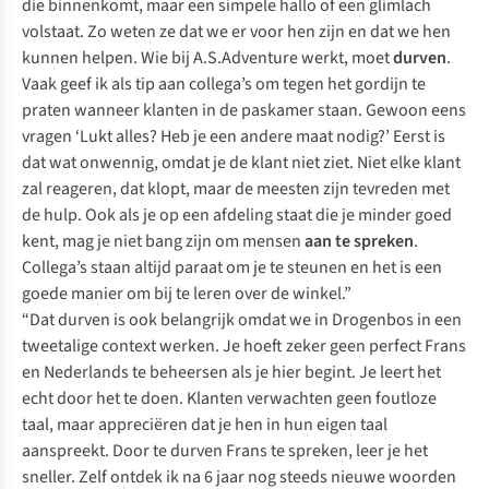
die binnenkomt, maar een simpele hallo of een glimlach
volstaat. Zo weten ze dat we er voor hen zijn en dat we hen
kunnen helpen. Wie bij A.S.Adventure werkt, moet
durven
.
Vaak geef ik als tip aan collega’s om tegen het gordijn te
praten wanneer klanten in de paskamer staan. Gewoon eens
vragen ‘Lukt alles? Heb je een andere maat nodig?’ Eerst is
dat wat onwennig, omdat je de klant niet ziet. Niet elke klant
zal reageren, dat klopt, maar de meesten zijn tevreden met
de hulp. Ook als je op een afdeling staat die je minder goed
kent, mag je niet bang zijn om mensen
aan te spreken
.
Collega’s staan altijd paraat om je te steunen en het is een
goede manier om bij te leren over de winkel.”
“Dat durven is ook belangrijk omdat we in Drogenbos in een
tweetalige context werken. Je hoeft zeker geen perfect Frans
en Nederlands te beheersen als je hier begint. Je leert het
echt door het te doen. Klanten verwachten geen foutloze
taal, maar appreciëren dat je hen in hun eigen taal
aanspreekt. Door te durven Frans te spreken, leer je het
sneller. Zelf ontdek ik na 6 jaar nog steeds nieuwe woorden