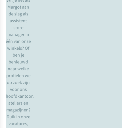
Wil je net als
Margot aan
de slag als
assistent
store
manager in
één van onze
winkels? Of
ben je
benieuwd
naar welke
profielen we
op zoek zijn
voor ons
hoofdkantoor,
ateliers en
magazijnen?
Duik in onze
vacatures,