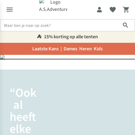
Maak kennis met
Sho
Margot, assistent store
manager
⛺️
15% korting op alle tenten
Laatste Kans |
Dames
Heren
Kids
Werken bij A.S.Adventure
Maak kennis met Margot
“Ook
al
heeft
elke