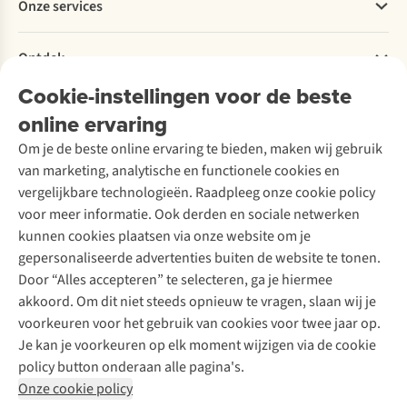
Onze services
Levering
Explore More
Retourneren
Verantwoord ondernemen
Verhuur / Skiverhuur
Bestelling herroepen
Ontdek
Over Ayacucho
Tweedehands
Onderhoud en herstellingen
Onze winkels
Cookie-instellingen voor de beste
Ski-onderhoud
A.S.Magazine
Garantie
Over A.S.Adventure
Wasservice
online ervaring
Podcast
Contact
Toegankelijkheidsverklaring
Schoenonderhoud
Explore Academy
Om je de beste online ervaring te bieden, maken wij gebruik
Schoenherstelling
Explore Camp
van marketing, analytische en functionele cookies en
Meld je aan voor de nieuwsbrief
Kledingherstelling
Gear Check
vergelijkbare technologieën. Raadpleeg onze cookie policy
Retouches
Inspiratie & advies
voor meer informatie. Ook derden en sociale netwerken
Voor bedrijven
Follow us
kunnen cookies plaatsen via onze website om je
gepersonaliseerde advertenties buiten de website te tonen.
Door “Alles accepteren” te selecteren, ga je hiermee
akkoord. Om dit niet steeds opnieuw te vragen, slaan wij je
voorkeuren voor het gebruik van cookies voor twee jaar op.
Je kan je voorkeuren op elk moment wijzigen via de cookie
Disclaimer
Privacy Policy
Algemene voorwaarden
policy button onderaan alle pagina's.
Cookie Policy
Onze cookie policy