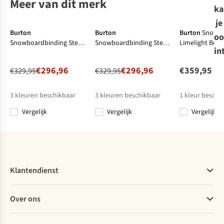
-10%
-10%
Meer van dit merk
ka
Explore More
Explore More
je
Burton
Burton
Burton
Snowb
oo
Snowboardbinding Step
Snowboardbinding Step
Limelight Bo
in
On Re:Flex Womens
On Re:Flex Womens
€296,96
€296,96
€359,95
€329,95
€329,95
3
kleuren beschikbaar
3
kleuren beschikbaar
1
kleur beschi
Vergelijk
Vergelijk
Vergelijk
%
%
%
%
%
%
Klantendienst
Veelgestelde vragen
Over ons
Bestellen
Betalen
Werken bij A.S.Adventure