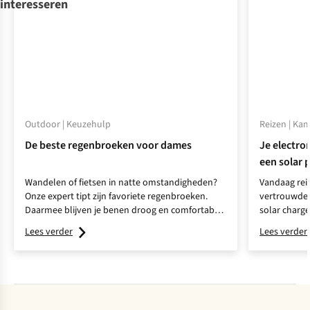
interesseren
Outdoor | Keuzehulp
Reizen | Ka
De beste regenbroeken voor dames
Je electro
een solar
Wandelen of fietsen in natte omstandigheden?
Vandaag rei
Onze expert tipt zijn favoriete regenbroeken.
vertrouwde 
Daarmee blijven je benen droog en comfortabel
solar charge
tijdens elke regenbui.
grid
reist.
Lees verder
Lees verder