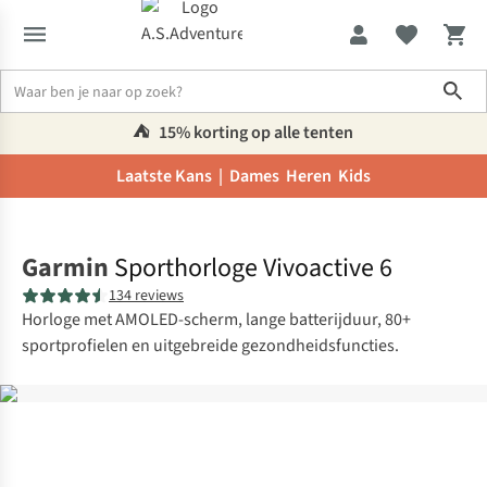
Sho
⛺️
15% korting op alle tenten
Laatste Kans |
Dames
Heren
Kids
Home
Garmin
Sporthorloge Vivoactive 6
134 reviews
Horloge met AMOLED-scherm, lange batterijduur, 80+
sportprofielen en uitgebreide gezondheidsfuncties.