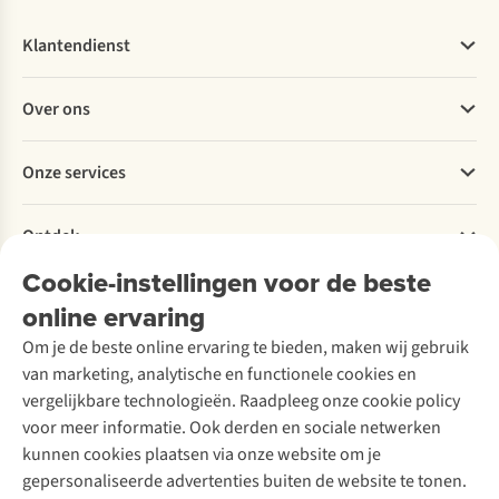
Klantendienst
Veelgestelde vragen
Over ons
Bestellen
Betalen
Werken bij A.S.Adventure
Onze services
Levering
Explore More
Retourneren
Verantwoord ondernemen
Verhuur / Skiverhuur
Bestelling herroepen
Ontdek
Over Ayacucho
Tweedehands
Onderhoud en herstellingen
Onze winkels
Cookie-instellingen voor de beste
Ski-onderhoud
A.S.Magazine
Garantie
Over A.S.Adventure
Wasservice
online ervaring
Podcast
Contact
Toegankelijkheidsverklaring
Schoenonderhoud
Explore Academy
Om je de beste online ervaring te bieden, maken wij gebruik
Schoenherstelling
Explore Camp
van marketing, analytische en functionele cookies en
Meld je aan voor de nieuwsbrief
Kledingherstelling
Gear Check
vergelijkbare technologieën. Raadpleeg onze cookie policy
Retouches
Inspiratie & advies
voor meer informatie. Ook derden en sociale netwerken
Voor bedrijven
Follow us
kunnen cookies plaatsen via onze website om je
gepersonaliseerde advertenties buiten de website te tonen.