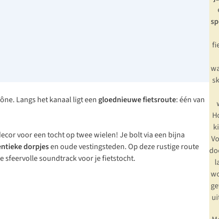
sp
fi
wa
sk
ône. Langs het kanaal ligt een
gloednieuwe fietsroute
: één van
H
k
decor voor een tocht op twee wielen! Je bolt via een bijna
Vo
ntieke dorpjes
en oude vestingsteden. Op deze rustige route
do
 sfeervolle soundtrack voor je fietstocht.
l
wo
ge
ui