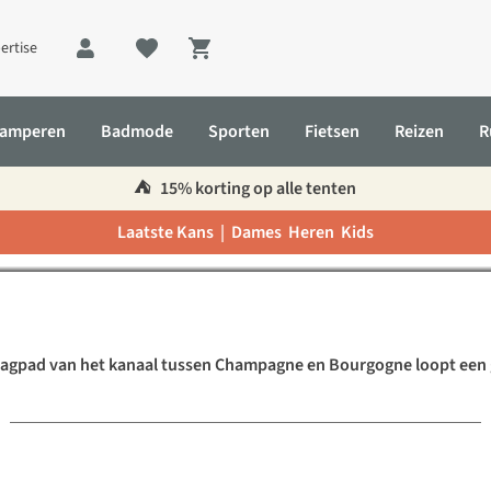
ertise
Shopping cart
amperen
Badmode
Sporten
Fietsen
Reizen
R
etsroute "Canal entre Cha
⛺️
15% korting op alle tenten
Laatste Kans |
Dames
Heren
Kids
 entre Champagne et Bourgogne"
aagpad van het kanaal tussen Champagne en Bourgogne loopt een 