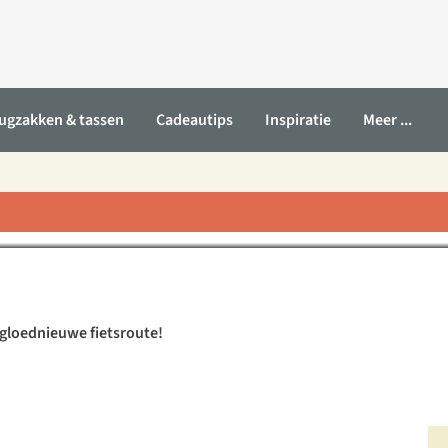
ugzakken & tassen
Cadeautips
Inspiratie
Meer ...
mpagne et Bourgogne"
gloednieuwe fietsroute!