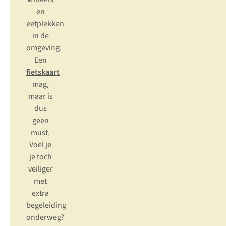
en
eetplekken
in de
omgeving.
Een
fietskaart
mag,
maar is
dus
geen
must
.
Voel je
je toch
veiliger
met
extra
begeleiding
onderweg?