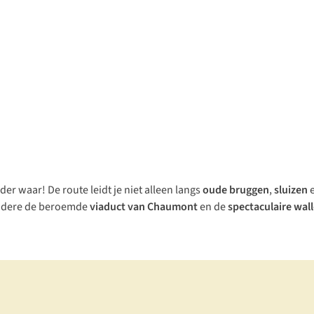
nder waar! De route leidt je niet alleen langs
oude
bruggen
,
sluizen
e
andere de beroemde
viaduct van
Chaumont
en de
spectaculaire wal