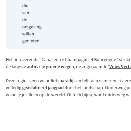
die
van
de
omgeving
willen
genieten
Het betoverende “Canal entre Champagne et Bourgogne” strekt z
de langste
autovrije groene wegen
, de zogenaamde ‘
Voies Vert
Deze regio is een waar
fietsparadijs
en telt talloze meren, rivie
volledig
geasfalteerd jaagpad
door het landschap. Onderweg pas
waan je je alleen op de wereld. Of toch bijna, want onderweg wor