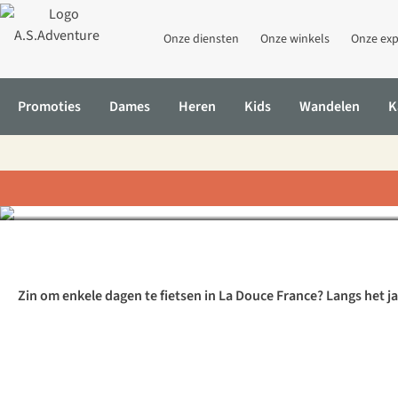
Onze diensten
Onze winkels
Onze exp
Promoties
Dames
Heren
Kids
Wandelen
K
Ontdek de nieuwe fi
Home
Inspiratie & advies
Ontdek de nieuwe fietsroute "Canal
Zin om enkele dagen te fietsen in La Douce France?
Langs het j