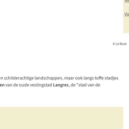
M
Vo
© Le Boat
n schilderachtige landschappen, maar ook langs toffe stadjes
len
van de oude vestingstad
Langres
, de "stad van de