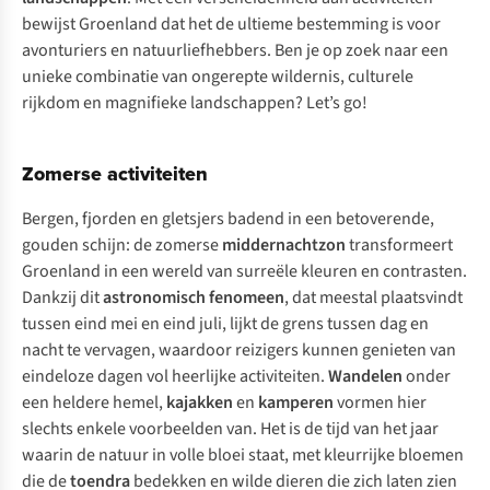
bewijst Groenland dat het de ultieme bestemming is voor
avonturiers en natuurliefhebbers. Ben je op zoek naar een
unieke combinatie van ongerepte wildernis, culturele
rijkdom en magnifieke landschappen?
Let’s go!
Zomerse activiteiten
Bergen, fjorden en gletsjers badend in een betoverende,
gouden schijn: de zomerse
middernachtzon
transformeert
Groenland in een wereld van surreële kleuren en contrasten.
Dankzij dit
astronomisch fenomeen
, dat meestal plaatsvindt
tussen eind mei en eind juli, lijkt de grens tussen dag en
nacht te vervagen, waardoor reizigers kunnen genieten van
eindeloze dagen vol heerlijke activiteiten.
Wandelen
onder
een heldere hemel,
kajakken
en
kamperen
vormen hier
slechts enkele voorbeelden van. Het is de tijd van het jaar
waarin de natuur in volle bloei staat, met kleurrijke bloemen
die de
toendra
bedekken en wilde dieren die zich laten zien