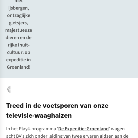
met
ijsbergen,
ontzaglijke
gletsjers,
majestueuze
dieren en de
rijke Inuit-
cultuur: op
expeditie in
Groenland!
Activiteiten
Noorderlicht
Beste reistijd
Klimaat
Budget
Treed in de voetsporen van onze
televisie-waaghalzen
In het Play4-programma '
De Expeditie: Groenland
' wagen
acht BV's zich onder leiding van twee ervaren gidsen aan de