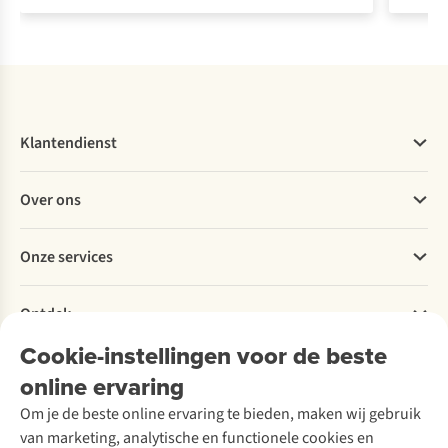
Klantendienst
Veelgestelde vragen
Over ons
Bestellen
Betalen
Werken bij A.S.Adventure
Onze services
Levering
Explore More
Retourneren
Verantwoord ondernemen
Verhuur / Skiverhuur
Bestelling herroepen
Ontdek
Over Ayacucho
Tweedehands
Onderhoud en herstellingen
Onze winkels
Cookie-instellingen voor de beste
Ski-onderhoud
A.S.Magazine
Garantie
Over A.S.Adventure
Wasservice
online ervaring
Podcast
Contact
Toegankelijkheidsverklaring
Schoenonderhoud
Explore Academy
Om je de beste online ervaring te bieden, maken wij gebruik
Schoenherstelling
Explore Camp
van marketing, analytische en functionele cookies en
Meld je aan voor de nieuwsbrief