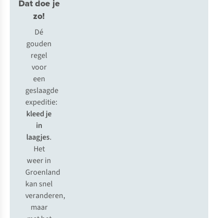
Dat doe je
zo!
Dé
gouden
regel
voor
een
geslaagde
expeditie:
kleed je
in
laagjes
.
Het
weer in
Groenland
kan snel
veranderen,
maar