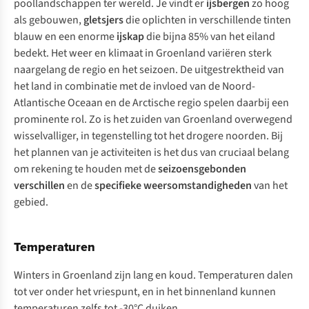
poollandschappen ter wereld. Je vindt er
ijsbergen
zo hoog
als gebouwen,
gletsjers
die oplichten in verschillende tinten
blauw en een enorme
ijskap
die bijna 85% van het eiland
bedekt. Het weer en klimaat in Groenland variëren sterk
naargelang de regio en het seizoen. De uitgestrektheid van
het land in combinatie met de invloed van de Noord-
Atlantische Oceaan en de Arctische regio spelen daarbij een
prominente rol. Zo is het zuiden van Groenland overwegend
wisselvalliger, in tegenstelling tot het drogere noorden. Bij
het plannen van je activiteiten is het dus van cruciaal belang
om rekening te houden met de
seizoensgebonden
verschillen
en de
specifieke weersomstandigheden
van het
gebied.
Temperaturen
Winters in Groenland zijn lang en koud. Temperaturen dalen
tot ver onder het vriespunt, en in het binnenland kunnen
temperaturen zelfs tot -30°C duiken.