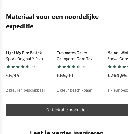
Materiaal voor een noordelijke
expeditie
Gore-Tex
Gore-Te
Light My Fire
Bestek
Trekmates
Gaiter
Meindl
Winter
Spork Original 2-Pack
Cairngorm Gore-Tex
Stowe Gore-Te
47
70
€6,95
€65,00
€264,95
2
kleuren beschikbaar
1
kleur beschikbaar
1
kleur beschi
Ontdek alle producten
Laat je verder inspireren