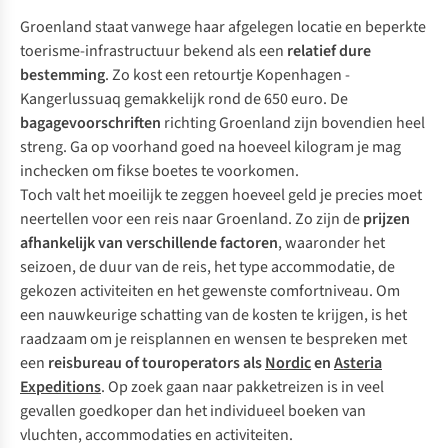
Groenland staat vanwege haar afgelegen locatie en beperkte
toerisme-infrastructuur bekend als een
relatief dure
bestemming
. Zo kost een retourtje Kopenhagen -
Kangerlussuaq gemakkelijk rond de 650 euro. De
bagagevoorschriften
richting Groenland zijn bovendien heel
streng. Ga op voorhand goed na hoeveel kilogram je mag
inchecken om fikse boetes te voorkomen.
Toch valt het moeilijk te zeggen hoeveel geld je precies moet
neertellen voor een reis naar Groenland. Zo zijn de
prijzen
afhankelijk van verschillende factoren
, waaronder het
seizoen, de duur van de reis, het type accommodatie, de
gekozen activiteiten en het gewenste comfortniveau. Om
een nauwkeurige schatting van de kosten te krijgen, is het
raadzaam om je reisplannen en wensen te bespreken met
een
reisbureau of touroperators als
Nordic
en
Asteria
Expeditions
. Op zoek gaan naar pakketreizen is in veel
gevallen goedkoper dan het individueel boeken van
vluchten, accommodaties en activiteiten.