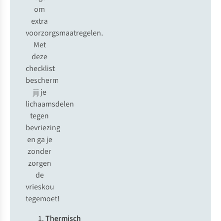
om
extra
voorzorgsmaatregelen.
Met
deze
checklist
bescherm
jij je
lichaamsdelen
tegen
bevriezing
en ga je
zonder
zorgen
de
vrieskou
tegemoet!
Thermisch