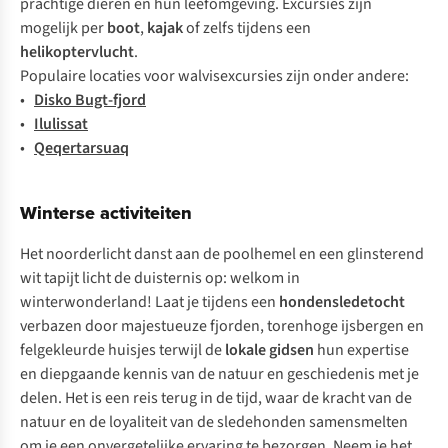
prachtige dieren en hun leefomgeving. Excursies zijn
mogelijk per
boot
,
kajak
of zelfs tijdens een
helikoptervlucht
.
Populaire locaties voor walvisexcursies zijn onder andere:
•
Disko Bugt-fjord
•
Ilulissat
•
Qeqertarsuaq
Winterse activiteiten
Het noorderlicht danst aan de poolhemel en een glinsterend
wit tapijt licht de duisternis op: welkom in
winterwonderland! Laat je tijdens een
hondensledetocht
verbazen door majestueuze fjorden, torenhoge ijsbergen en
felgekleurde huisjes terwijl de
lokale gidsen
hun expertise
en diepgaande kennis van de natuur en geschiedenis met je
delen. Het is een reis terug in de tijd, waar de kracht van de
natuur en de loyaliteit van de sledehonden samensmelten
om je een onvergetelijke ervaring te bezorgen. Neem je het