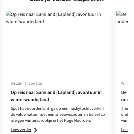
Reizen | Inspiratie
Winters
Op reis naar Samiland (Lapland): avontuur in
De keu
winterwonderland
onder
Spot het noorderlicht, ga op een huskytocht, verken
Thermi
de wilde natuur met een sneeuwscooter en beleef zo
ondergo
je eigen wintersprookje in het Hoge Noorden.
winter 
Lees verder
Lees v