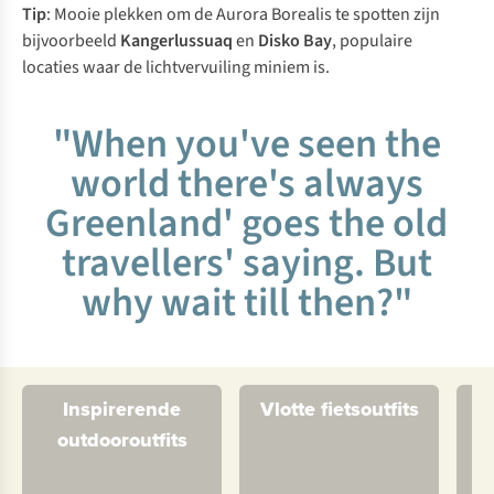
Tip
: Mooie plekken om de Aurora Borealis te spotten zijn
bijvoorbeeld
Kangerlussuaq
en
Disko Bay
, populaire
locaties waar de lichtvervuiling miniem is.
"When you've seen the
world there's always
Greenland' goes the old
travellers' saying. But
why wait till then?"
Inspirerende
Vlotte fietsoutfits
outdooroutfits
ka