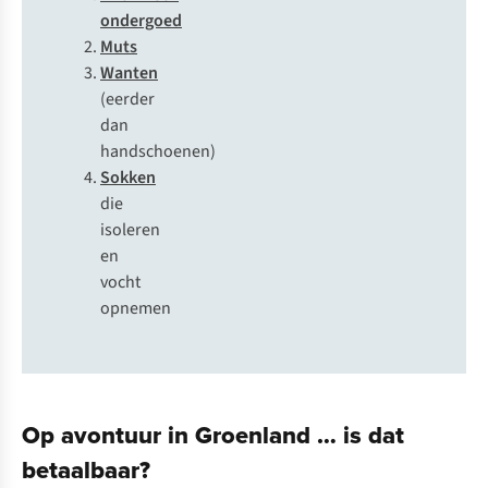
ondergoed
Muts
Wanten
(eerder
dan
handschoenen)
Sokken
die
isoleren
en
vocht
opnemen
Op avontuur in Groenland … is dat
betaalbaar?