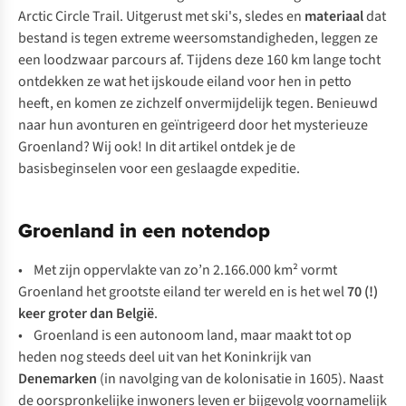
Arctic Circle Trail. Uitgerust met ski's, sledes en
materiaal
dat
bestand is tegen extreme weersomstandigheden, leggen ze
een loodzwaar parcours af. Tijdens deze 160 km lange tocht
ontdekken ze wat het ijskoude eiland voor hen in petto
heeft, en komen ze zichzelf onvermijdelijk tegen. Benieuwd
naar hun avonturen en geïntrigeerd door het mysterieuze
Groenland? Wij ook! In dit artikel ontdek je de
basisbeginselen voor een geslaagde expeditie.
Groenland in een notendop
• Met zijn oppervlakte van zo’n 2.166.000 km² vormt
Groenland het grootste eiland ter wereld en is het wel
70 (!)
keer groter dan België
.
• Groenland is een autonoom land, maar maakt tot op
heden nog steeds deel uit van het Koninkrijk van
Denemarken
(in navolging van de kolonisatie in 1605). Naast
de oorspronkelijke inwoners leven er bijgevolg voornamelijk