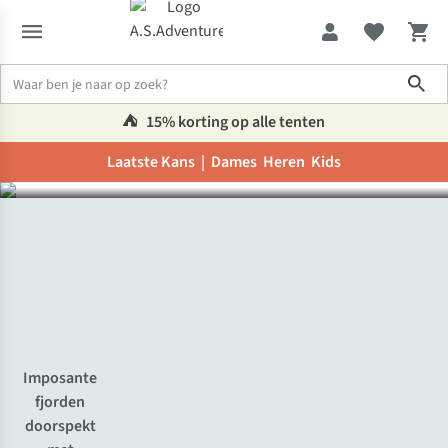
Expeditie Groenland:
Sho
ontdek ’s werelds ruigste
eiland
⛺️
15% korting op alle tenten
Laatste Kans |
Dames
Heren
Kids
Inspiratie & advies
Expeditie Groenland: ontdek ’s werelds ruigst
Imposante
fjorden
doorspekt