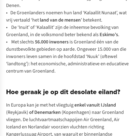
Denen.
• De Groenlanders noemen hun land ‘Kalaallit Nunaat’, wat
vrij vertaald ‘het
land van de mensen
’ betekent.
• De ‘Inuit’ of ‘Kalaallit’ zijn de inheemse bevolking van
Groenland, in de volksmond beter bekend als
Eskimo’s
.
• Met slechts
56.000 inwoners
is Groenland één van de
dunstbevolkte gebieden op aarde. Ongeveer 15.000 van die
inwoners leven samen in de hoofdstad ‘Nuuk’ (oftewel
‘landtong’): het economische, administratieve en educatieve
centrum van Groenland.
Hoe geraak je op dit desolate eiland?
In Europa kan je met het vliegtuig
enkel vanuit IJsland
(Reykjavik)
of Denemarken
(Kopenhagen) naar Groenland
vliegen. De luchtvaartmaatschappijen Air Greenland, Air
Iceland en Norlandair voorzien vluchten richting
Kangerlussuag Airport, van waaruit er binnenlandse