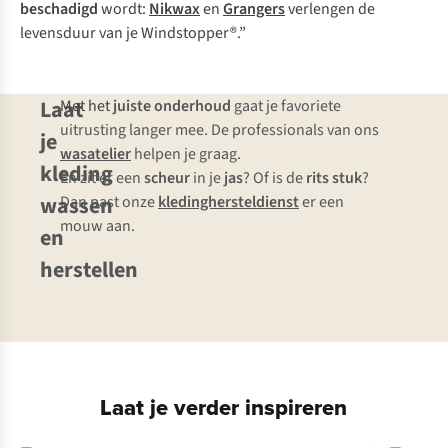
beschadigd
wordt:
Nikwax
en
Grangers
verlengen de
levensduur van je Windstopper®.”
Laat
Met het
juiste onderhoud
gaat je favoriete
uitrusting langer mee. De professionals van ons
je
wasatelier
helpen je graag.
kleding
En zit er een
scheur
in je
jas
? Of is de
rits stuk
?
wassen
Dan past onze
kledinghersteldienst
er een
mouw aan.
en
herstellen
Laat je verder inspireren