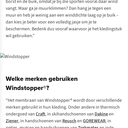
borst en de buik, omdat je bij die sporten vooral daar wind
vangt. Maar ga je muurklimmen? Dan hang je tegen een
muur en heb je weinig aan een winddichte laag op je buik –
dan kies je beter voor een volledig jasje om je te
beschermen. Bedenk dus vooraf waarvoor je het kledingstuk
wil gebruiken.”
Welke merken gebruiken
Windstopper®?
“Het membraan van Windstopper® wordt door verschillende
merken gebruikt in hun kleding. Onder andere in thermisch
ondergoed van
Craft
, in skihandschoenen van
Dakine
en
Ziener
, in handschoenen van
Reusch
en
GOREWEAR
, in
petjes, mutsen en handschoenen van
Trekmates
en inde