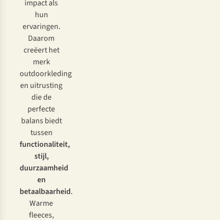
impact als
hun
ervaringen.
Daarom
creëert het
merk
outdoorkleding
en uitrusting
die de
perfecte
balans biedt
tussen
functionaliteit,
stijl,
duurzaamheid
en
betaalbaarheid
.
Warme
fleeces,