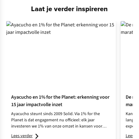
Laat je verder inspireren
Ayacucho en 1% for the Planet: erkenning voor
De mee
15 jaar impactvolle inzet
marat
Ayacucho steunt sinds 2009 Solid. Via 1% for the
Kan ik
Planet is dat engagement nu officieel: elk jaar
lang mo
investeren we 1% van onze omzet in kansen voor
expert 
mensen in kwetsbare gemeenschappen.
kilomet
Lees verder
Lees v