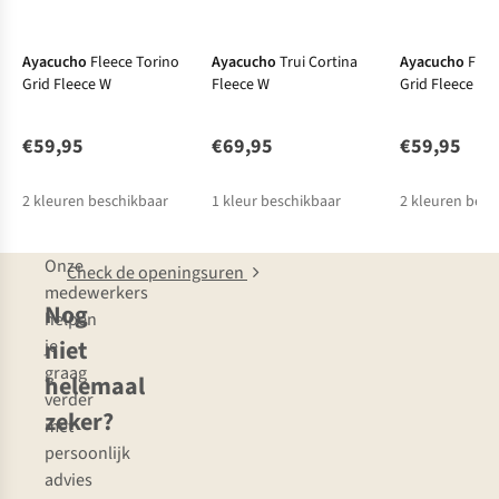
Ayacucho
Fleece Torino
Ayacucho
Trui Cortina
Ayacucho
Flee
Grid Fleece W
Fleece W
Grid Fleece W
€59,95
€69,95
€59,95
2
kleuren beschikbaar
1
kleur beschikbaar
2
kleuren besc
Onze
Check de openingsuren
medewerkers
Nog
helpen
niet
je
graag
helemaal
verder
zeker?
met
persoonlijk
advies