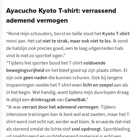
Ayacucho Kyoto T-shirt: verrassend
ademend vermogen
“Rond mijn schouders, borst en taille sloot het
Kyoto T-shirt
mooi aan. Het zat
niet te strak, maar ook niet te los
. Ik vond
de halslijn ook precies goed, een te laag uitgesneden hals
vind ik niet zo sportief ogen.”
“Tijdens het sporten bood het T-shirt
voldoende
bewegingsvrijheid
en het bleef goed op zijn plaats zitten. Er
zijn ook
geen naden
die kunnen schuren. Ook bij langere
inspanningen voelde het T-shirt even
licht en soepel
aan als
in het begin. Wel handig, want tijdens mijn duurlopen draag
ik altijd een
drinkrugzak
van
CamelBak
.”
“Ik was
verrast door het ademend vermogen
. Tijdens
intensieve trainingen kan ik best wel wat zweten, maar het T-
shirt werd niet echt nat, eerder wat klam. Ik ervaarde dat niet
als storend omdat de lichte stof
snel opdroogt
. Sportkleding
uit sneldrogend en vochtafvoerend materiaal is echt een