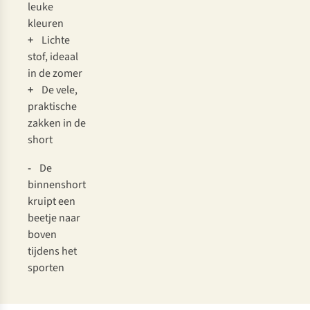
leuke
kleuren
+
Lichte
stof, ideaal
in de zomer
+
De vele,
praktische
zakken in de
short
-
De
binnenshort
kruipt een
beetje naar
boven
tijdens het
sporten