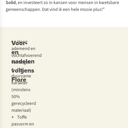
Solid
, en investeert zo in kansen voor mensen in kwetsbare
gemeenschappen. Dat vind ik een hele mooie plus!”
Voor-
+
Hoog
ademend en
en
vochtafvoerend
nadelen
vermogen
volgens
+
Het
duurzame
Flore
karakter
(minstens
50%
gerecycleerd
materiaal)
+
Toffe
pasvorm en