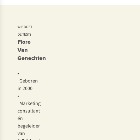
WIE DOET
DE TEST?
Flore
Van
Genechten
•
Geboren
in 2000
•
Marketing
consultant
én
begeleider
van