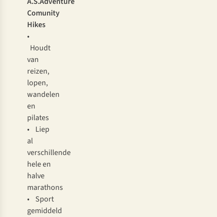
A.S.Adventure
Comunity
Hikes
•
Houdt
van
reizen,
lopen,
wandelen
en
pilates
• Liep
al
verschillende
hele en
halve
marathons
• Sport
gemiddeld