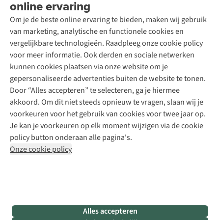
online ervaring
Podcast
Contact
Toegankelijkheidsverklaring
Schoenonderhoud
Explore Academy
Om je de beste online ervaring te bieden, maken wij gebruik
Schoenherstelling
Explore Camp
van marketing, analytische en functionele cookies en
Meld je aan voor de nieuwsbrief
Kledingherstelling
Gear Check
vergelijkbare technologieën. Raadpleeg onze cookie policy
Retouches
Inspiratie & advies
voor meer informatie. Ook derden en sociale netwerken
Voor bedrijven
Follow us
kunnen cookies plaatsen via onze website om je
gepersonaliseerde advertenties buiten de website te tonen.
Door “Alles accepteren” te selecteren, ga je hiermee
akkoord. Om dit niet steeds opnieuw te vragen, slaan wij je
voorkeuren voor het gebruik van cookies voor twee jaar op.
Je kan je voorkeuren op elk moment wijzigen via de cookie
Disclaimer
Privacy Policy
Algemene voorwaarden
policy button onderaan alle pagina's.
Cookie Policy
Onze cookie policy
Retail Concepts NV,
Smallandlaan 9,
B-2660 Hoboken
team@asadventure.com
+32 (0)3 828 30 15
BTW BE 0416.762.280
Alles accepteren