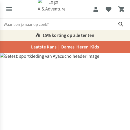
Sho
⛺️
15% korting op alle tenten
Laatste Kans |
Dames
Heren
Kids