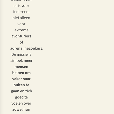
er is voor
iedereen,
niet alleen
voor
extreme
avonturiers
of
adrenalinezoekers.
De missie is
simpel:
meer
mensen
helpen om
vaker naar
buiten te
gaan
en zich
goed te
voelen over
zowel hun