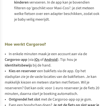
kinderen
vervoeren. In de app kan je bovendien
filteren op ‘geschikt voor Maxi-Cosi’: je ziet meteen
welke fietsen over een adapter beschikken, zodat ook
je baby veilig meerijdt.
Hoe werkt Cargoroo?
•
In enkele minuten maak je een account aan via de
Cargoroo-app
(via
iOs
of
Android
). Tip: hou je
identiteitsbewijs
bij de hand.
• Kies en reserveer
een bakfiets via de app. Op het
stadsplan zie je de vaste locaties van de bakfietsen. Je kan
makkelijk kiezen en meteen starten met fietsen. Wil je
reserveren? Dat kan ook: voor 1 euro reserveer je de fiets 20
minuten, daarna start je boeking automatisch.
• Ontgrendel het slot
met de Cargoroo-app op je gsm.
•
Even een boodschap doen?
Je zet de fiets op slot waar je