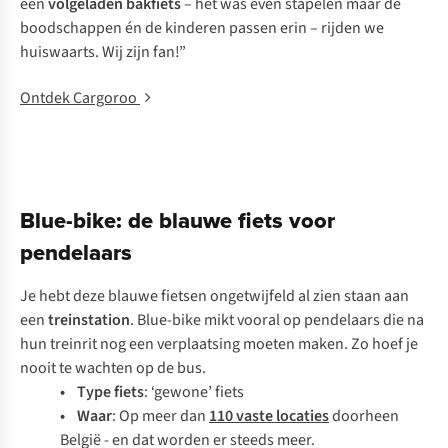
een
volgeladen bakfiets
– het was even stapelen maar de
boodschappen én de kinderen passen erin – rijden we
huiswaarts. Wij zijn fan!”
Ontdek Cargoroo
Blue-bike: de blauwe fiets voor
pendelaars
Je hebt deze blauwe fietsen ongetwijfeld al zien staan aan
een
treinstation
. Blue-bike mikt vooral op pendelaars die na
hun treinrit nog een verplaatsing moeten maken. Zo hoef je
nooit te wachten op de bus.
• Type fiets
: ‘gewone’ fiets
• Waar
: Op meer dan
110 vaste locaties
doorheen
België - en dat worden er steeds meer.