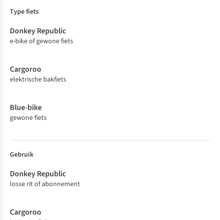
Donke
Cargor
Blue-
Type fiets
y
oo
bike
Republ
ic
e-bike of gewone fiets
elektrische bakfiets
gewone fiets
Gebruik
losse rit of abonnement