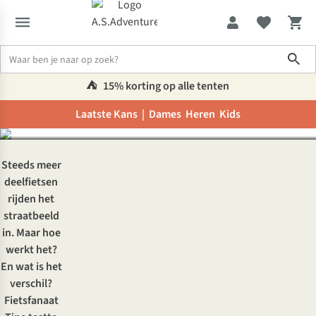
Sho
Getest: deelfietsen in
België
⛺️
15% korting op alle tenten
Laatste Kans |
Dames
Heren
Kids
Inspiratie & advies
Getest: deelfietsen in België
Steeds meer
deelfietsen
rijden het
straatbeeld
in. Maar hoe
werkt het?
En wat is het
verschil?
Fietsfanaat