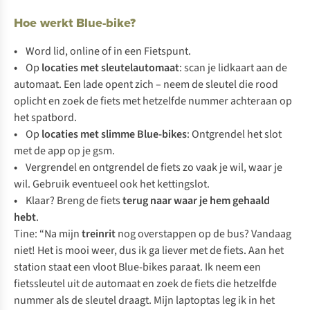
Hoe werkt Blue-bike?
•
Word lid, online of in een Fietspunt.
•
Op
locaties met sleutelautomaat
: scan je lidkaart aan de
automaat. Een lade opent zich – neem de sleutel die rood
oplicht en zoek de fiets met hetzelfde nummer achteraan op
het spatbord.
•
Op
locaties met slimme Blue-bikes
: Ontgrendel het slot
met de app op je gsm.
•
Vergrendel en ontgrendel de fiets zo vaak je wil, waar je
wil. Gebruik eventueel ook het kettingslot.
•
Klaar? Breng de fiets
terug naar waar je hem gehaald
hebt
.
Tine: “Na mijn
treinrit
nog overstappen op de bus? Vandaag
niet! Het is mooi weer, dus ik ga liever met de fiets. Aan het
station staat een vloot Blue-bikes paraat. Ik neem een
fietssleutel uit de automaat en zoek de fiets die hetzelfde
nummer als de sleutel draagt. Mijn laptoptas leg ik in het