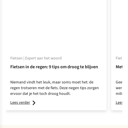
Fietsen | Expert aan het woord
Fietsen 
Fietsen in de regen: 9 tips om droog te blijven
Met de
Niemand vindt het leuk, maar soms moet het: de
Geen fi
regen trotseren met de fiets. Deze negen tips zorgen
werk fi
ervoor dat je het toch droog houdt.
milieu.
fietspe
Lees verder
Lees v