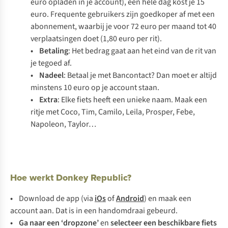
euro opladen in je account), een hele dag kost je 15
euro. Frequente gebruikers zijn goedkoper af met een
abonnement, waarbij je voor 72 euro per maand tot 40
verplaatsingen doet (1,80 euro per rit).
• Betaling
: Het bedrag gaat aan het eind van de rit van
je tegoed af.
• Nadeel
: Betaal je met Bancontact? Dan moet er altijd
minstens 10 euro op je account staan.
• Extra
: Elke fiets heeft een unieke naam. Maak een
ritje met Coco, Tim, Camilo, Leila, Prosper, Febe,
Napoleon, Taylor…
Hoe werkt Donkey Republic?
•
Download de app (via
iOs
of
Android
) en maak een
account aan. Dat is in een handomdraai gebeurd.
• Ga naar een ‘dropzone’
en
selecteer een beschikbare fiets