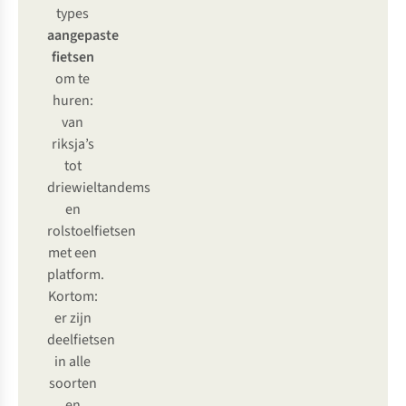
types
aangepaste
fietsen
om te
huren:
van
riksja’s
tot
driewieltandems
en
rolstoelfietsen
met een
platform.
Kortom:
er zijn
deelfietsen
in alle
soorten
en