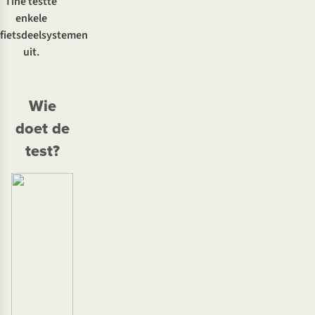
Tine testte
enkele
fietsdeelsystemen
uit.
Wie
doet de
test?