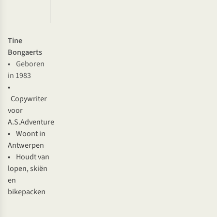
Tine
Bongaerts
•
Geboren
in 1983
•
Copywriter
voor
A.S.Adventure
•
Woont in
Antwerpen
•
Houdt van
lopen, skiën
en
bikepacken