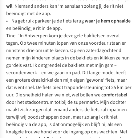
wil
. Niemand anders kan ‘m aanslaan zolang jij de rit niet
beëindigt met de app.
•
Na gebruik parkeer je de fiets terug
waar je hem ophaalde
en beëindig je rit in de app.
Tine: “In Antwerpen kom je deze gele bakfietsen overal
tegen. Op twee minuten lopen van onze voordeur staan er
minstens drie om uit te kiezen. Op een zaterdagochtend
nemen mijn kinderen plaats in de bakfiets en klikken ze hun
gordels vast. Ik ontgrendel de bakfiets met mijn gsm –
secondenwerk – en we gaan op pad. Dit lange model heeft
een grotere draaicirkel dan mijn eigen ‘gewone’ fiets, maar
dat went snel. De fiets biedt trapondersteuning tot 25 km per
uur. Die snelheid halen we niet, wel bollen we
comfortabel
door het stadscentrum tot bij de supermarkt. Mijn dochter
maakt zich zorgen dat iemand anders de fiets zal inpalmen
terwijl wij boodschappen doen, maar zolang ik rit niet
beëindig via de app, is dat onmogelijk en blijft hij als een
knalgele trouwe hond voor de ingang op ons wachten. Met