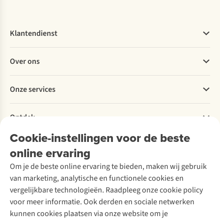
Klantendienst
Veelgestelde vragen
Over ons
Bestellen
Betalen
Werken bij A.S.Adventure
Onze services
Levering
Explore More
Retourneren
Verantwoord ondernemen
Verhuur / Skiverhuur
Bestelling herroepen
Ontdek
Over Ayacucho
Tweedehands
Onderhoud en herstellingen
Onze winkels
Cookie-instellingen voor de beste
Ski-onderhoud
A.S.Magazine
Garantie
Over A.S.Adventure
Wasservice
online ervaring
Podcast
Contact
Toegankelijkheidsverklaring
Schoenonderhoud
Explore Academy
Om je de beste online ervaring te bieden, maken wij gebruik
Schoenherstelling
Explore Camp
van marketing, analytische en functionele cookies en
Meld je aan voor de nieuwsbrief
Kledingherstelling
Gear Check
vergelijkbare technologieën. Raadpleeg onze cookie policy
Retouches
Inspiratie & advies
voor meer informatie. Ook derden en sociale netwerken
Voor bedrijven
Follow us
kunnen cookies plaatsen via onze website om je