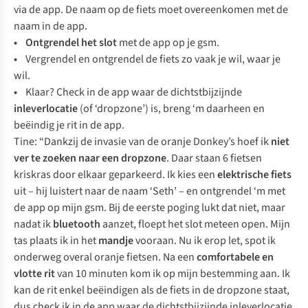
via de app. De naam op de fiets moet overeenkomen met de
naam in de app.
• Ontgrendel het slot
met de app op je gsm.
•
Vergrendel en ontgrendel de fiets zo vaak je wil, waar je
wil.
•
Klaar? Check in de app waar de dichtstbijzijnde
inleverlocatie
(of ‘dropzone’) is, breng ‘m daarheen en
beëindig je rit in de app.
Tine: “Dankzij de invasie van de oranje Donkey’s hoef ik
niet
ver te zoeken naar een dropzone
. Daar staan 6 fietsen
kriskras door elkaar geparkeerd. Ik kies een
elektrische fiets
uit – hij luistert naar de naam ‘Seth’ – en ontgrendel ‘m met
de app op mijn gsm. Bij de eerste poging lukt dat niet, maar
nadat ik
bluetooth
aanzet, floept het slot meteen open. Mijn
tas plaats ik in het
mandje
vooraan. Nu ik erop let, spot ik
onderweg overal oranje fietsen. Na een
comfortabele en
vlotte rit
van 10 minuten kom ik op mijn bestemming aan. Ik
kan de rit enkel beëindigen als de fiets in de dropzone staat,
dus check ik in de app waar de dichtstbijzijnde inleverlocatie