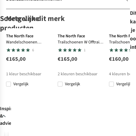
Di
Soortgelijke
Meer van dit merk
ka
Gore-Tex
Gore-Tex
Ultralig
producten
je
The North Face
The North Face
The North Fac
oo
Wandelschoenen
Trailschoenen W Offtrail
Trailschoenen 
Ilse Jacobsen
Ilse Jacobsen
Ilse Jacobsen
Ilse Jacobsen
in
Hedgehog Mid Gore-Tex
Tr Gore-Tex
Enduris 4
6
1
Slipper Flats
Slipper Flats
Slipper Flats
Slipper Flats
Women
€165,00
€165,00
€160,00
7
7
7
1
€75,00
€75,00
€75,00
€79,95
1
kleur beschikbaar
2
kleuren beschikbaar
4
kleuren besc
Vergelijk
Vergelijk
Vergelijk
%
Vergelijk
Vergelijk
Vergelijk
Vergelijk
Inspiratie
&
advies