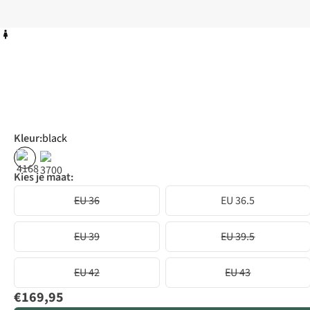
Kleur
:
black
Kies je maat:
EU 36
EU 36.5
EU 39
EU 39.5
EU 42
EU 43
€169,95