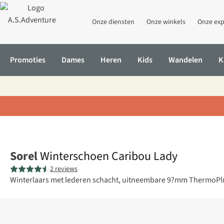
Onze diensten
Onze winkels
Onze exp
Promoties
Dames
Heren
Kids
Wandelen
K
Home
Winterschoen Caribou Lady
Sorel
Winterschoen Caribou Lady
2 reviews
Winterlaars met lederen schacht, uitneembare 9?mm ThermoPlu