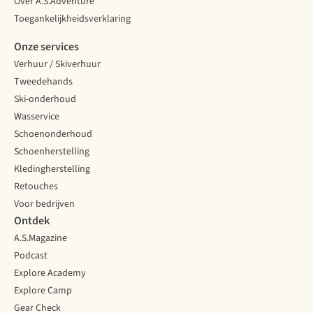
keuze.
Over A.S.Adventure
Toegankelijkheidsverklaring
Onze services
Verhuur / Skiverhuur
Tweedehands
Ski-onderhoud
Wasservice
Schoenonderhoud
Schoenherstelling
Kledingherstelling
Retouches
Voor bedrijven
Ontdek
A.S.Magazine
Podcast
Explore Academy
Explore Camp
Gear Check