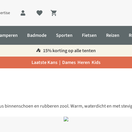
ertise
Shopping cart
amperen
Badmode
Sporten
Fietsen
Reizen
R
⛺️
15% korting op alle tenten
Laatste Kans |
Dames
Heren
Kids
s binnenschoen en rubberen zool. Warm, waterdicht en met stevig