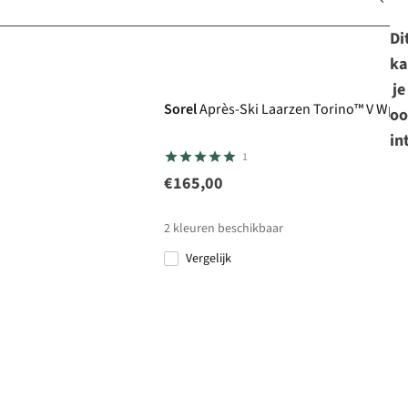
Di
ka
je
Sorel
Après-Ski Laarzen Torino™ V Wp
oo
in
1
€165,00
2
kleuren beschikbaar
Vergelijk