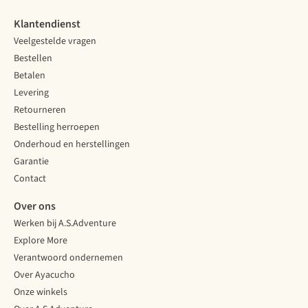
kies
manier
maar
je
om
met
Klantendienst
voor
te
de
Veelgestelde vragen
de
weten
juiste
Bestellen
bergen,
of
voorbereiding
en
wandelschoenen
én
Betalen
wanneer
je
verwachtingen
Levering
ga
echt
kom
Retourneren
je
op
je
Bestelling herroepen
voor
het
al
een
lijf
een
Onderhoud en herstellingen
trailschoen?
geschreven
heel
Garantie
Wandelschoenexpert
zijn.
eind,
Contact
Jonathan
En
weet
helpt
dat
ervaringsexpert
Over ons
je
is
Arne
Werken bij A.S.Adventure
met
passen!
Lannoo.
het
Explore More
maken
Verantwoord ondernemen
van
Over Ayacucho
de
Onze winkels
juiste