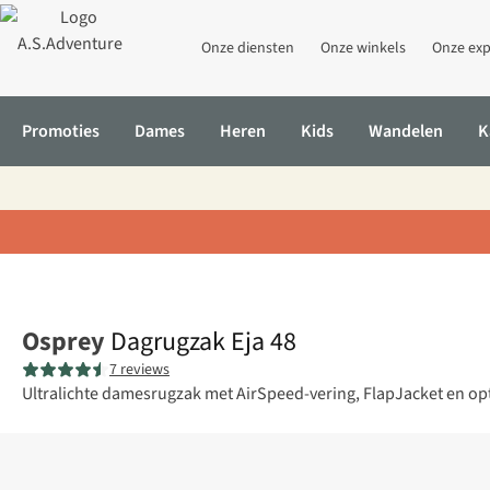
Onze diensten
Onze winkels
Onze exp
Promoties
Dames
Heren
Kids
Wandelen
K
Home
Dagrugzak Eja 48
Osprey
Dagrugzak Eja 48
7 reviews
Ultralichte damesrugzak met AirSpeed-vering, FlapJacket en op