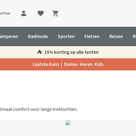
ertise
Shopping cart
amperen
Badmode
Sporten
Fietsen
Reizen
R
⛺️
15% korting op alle tenten
Laatste Kans |
Dames
Heren
Kids
timaal comfort voor lange trektochten.