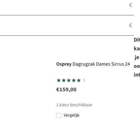
Di
ka
je
Osprey
Dagrugzak Dames Sirrus 24
oo
in
3
€159,00
1
kleur beschikbaar
Vergelijk