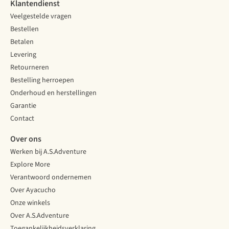
op
en
het
Klantendienst
huttentocht
hoe
Jaar.
Veelgestelde vragen
in
makkelijker
Een
Bestellen
de
je
langeafstandspad
bergen:
bij
dat
Betalen
met
je
door
Levering
de
spullen
Drenthe
Retourneren
juiste
kan.
en
Bestelling herroepen
wandelrugzak
Wij
Groningen
op
leren
loopt.
Onderhoud en herstellingen
je
je
Garantie
rug
de
Contact
ben
kneepjes
je
van
Over ons
verzekerd
de
Werken bij A.S.Adventure
van
inpakkunst!
draagcomfort
Explore More
en
Verantwoord ondernemen
voldoende
Over Ayacucho
steun.
Onze winkels
Wil
je
Over A.S.Adventure
een
Toegankelijkheidsverklaring