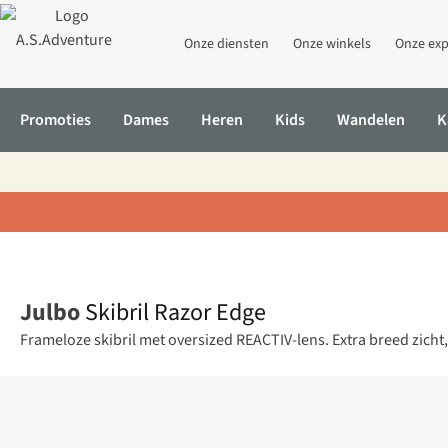
Onze diensten
Onze winkels
Onze exp
Promoties
Dames
Heren
Kids
Wandelen
K
Home
Skibril Razor Edge
Julbo
Skibril Razor Edge
Frameloze skibril met oversized REACTIV-lens. Extra breed zicht,