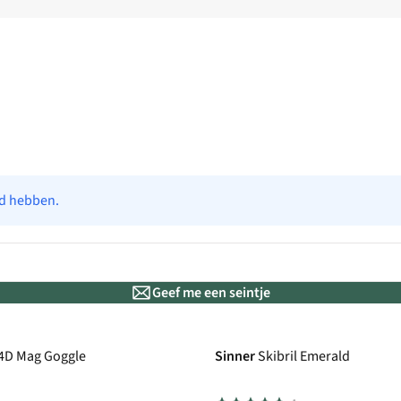
ad hebben.
Geef me een seintje
 4D Mag Goggle
Sinner
Skibril Emerald