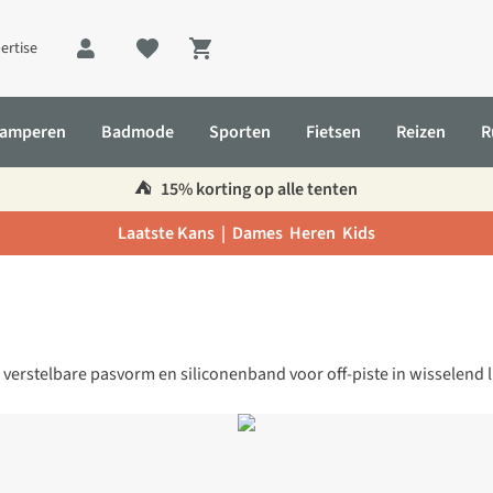
ertise
Shopping cart
amperen
Badmode
Sporten
Fietsen
Reizen
R
⛺️
15% korting op alle tenten
Laatste Kans |
Dames
Heren
Kids
 verstelbare pasvorm en siliconenband voor off-piste in wisselend l