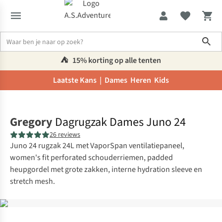
Sho
⛺️
15% korting op alle tenten
Laatste Kans |
Dames
Heren
Kids
Home
Gregory
Dagrugzak Dames Juno 24
26 reviews
Juno 24 rugzak 24L met VaporSpan ventilatiepaneel,
women's fit perforated schouderriemen, padded
heupgordel met grote zakken, interne hydration sleeve en
stretch mesh.