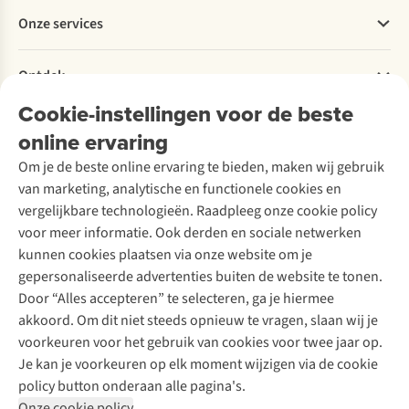
Betalen
juiste
kan.
en
Werken bij A.S.Adventure
Onze services
wandelrugzak
Wij
Groningen
Levering
Explore More
op
leren
loopt.
Retourneren
Verantwoord ondernemen
je
je
Verhuur / Skiverhuur
Bestelling herroepen
Ontdek
Over Ayacucho
rug
de
Tweedehands
Onderhoud en herstellingen
ben
kneepjes
Onze winkels
Cookie-instellingen voor de beste
Ski-onderhoud
A.S.Magazine
je
van
Garantie
Over A.S.Adventure
Wasservice
verzekerd
de
online ervaring
Podcast
Contact
Toegankelijkheidsverklaring
van
inpakkunst!
Schoenonderhoud
Explore Academy
Om je de beste online ervaring te bieden, maken wij gebruik
draagcomfort
Schoenherstelling
Explore Camp
van marketing, analytische en functionele cookies en
en
Meld je aan voor de nieuwsbrief
Kledingherstelling
Gear Check
voldoende
vergelijkbare technologieën. Raadpleeg onze cookie policy
Retouches
steun.
Inspiratie & advies
voor meer informatie. Ook derden en sociale netwerken
Wil
Voor bedrijven
Follow us
kunnen cookies plaatsen via onze website om je
je
gepersonaliseerde advertenties buiten de website te tonen.
een
Door “Alles accepteren” te selecteren, ga je hiermee
nieuwe
rugzak
akkoord. Om dit niet steeds opnieuw te vragen, slaan wij je
kopen?
voorkeuren voor het gebruik van cookies voor twee jaar op.
Wij
Je kan je voorkeuren op elk moment wijzigen via de cookie
vertellen
Disclaimer
Privacy Policy
Algemene voorwaarden
policy button onderaan alle pagina's.
je
Cookie Policy
Onze cookie policy
waar