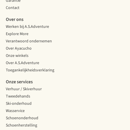
Garantie
rug
de
Contact
ben
kneepjes
je
van
Over ons
verzekerd
de
Werken bij A.S.Adventure
van
inpakkunst!
draagcomfort
Explore More
en
Verantwoord ondernemen
voldoende
Over Ayacucho
steun.
Onze winkels
Wil
je
Over A.S.Adventure
een
Toegankelijkheidsverklaring
nieuwe
rugzak
Onze services
kopen?
Verhuur / Skiverhuur
Wij
Tweedehands
vertellen
je
Ski-onderhoud
waar
Wasservice
je
Schoenonderhoud
op
Schoenherstelling
moet