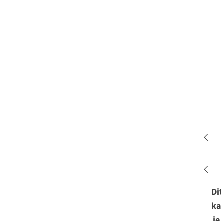
Di
ka
je