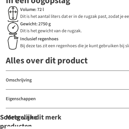
In een oogopslag
Volume: 72 l
Dit is het aantal liters dat er in de rugzak past, zodat j
Gewicht: 2750 g
Dit is het gewicht van de rugzak.
Inclusief regenhoes
Bij deze tas zit een regenhoes die je kunt gebruiken bij s
Alles over dit product
Omschrijving
Eigenschappen
Soortgelijke
Meer van dit merk
De keuze van
producten