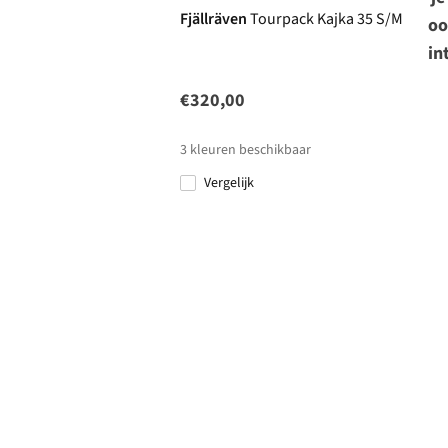
Fjällräven
Tourpack Kajka 35 S/M
oo
in
€320,00
3
kleuren beschikbaar
Vergelijk