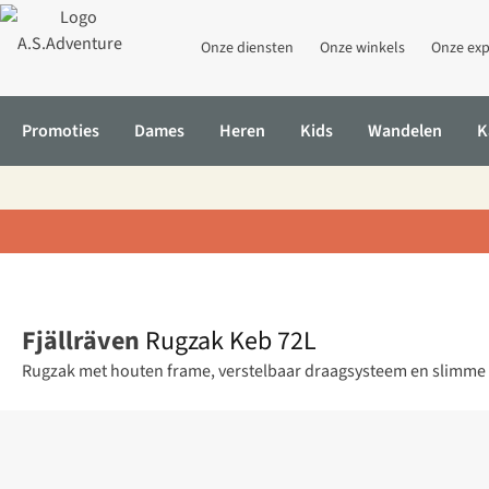
Onze diensten
Onze winkels
Onze exp
Promoties
Dames
Heren
Kids
Wandelen
K
Home
Rugzak Keb 72L
Fjällräven
Rugzak Keb 72L
Rugzak met houten frame, verstelbaar draagsysteem en slimme i