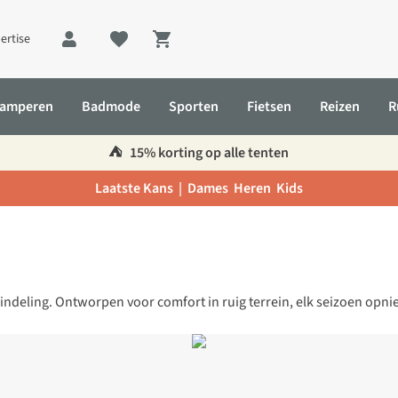
ertise
Shopping cart
amperen
Badmode
Sporten
Fietsen
Reizen
R
⛺️
15% korting op alle tenten
Laatste Kans |
Dames
Heren
Kids
ndeling. Ontworpen voor comfort in ruig terrein, elk seizoen opni