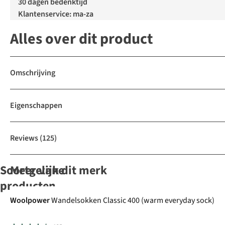
30 dagen bedenktijd
Klantenservice: ma-za
Alles over dit product
Omschrijving
Eigenschappen
Reviews
(125)
Soortgelijke
Meer van dit merk
producten
Woolpower
Wandelsokken Classic 400 (warm everyday sock)
Ayacucho
Ayacucho
FALKE
Ayacucho