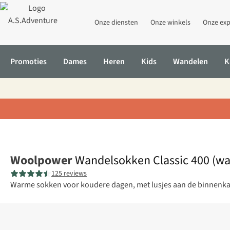
Onze diensten
Onze winkels
Onze exp
Promoties
Dames
Heren
Kids
Wandelen
K
Home
Wandelsokken Classic 400 (warm everyday sock)
Woolpower
Wandelsokken Classic 400 (wa
125 reviews
Warme sokken voor koudere dagen, met lusjes aan de binnenkan