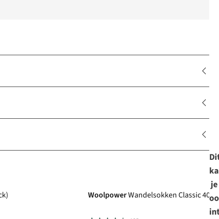
Di
ka
je
ck)
Woolpower
Wandelsokken Classic 400 
oo
in