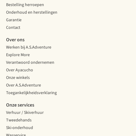
voor
voor
Portugese
Bestelling herroepen
3
een
kust.
dagen.
ontdekkingstocht
Onze
Onderhoud en herstellingen
in
collega's
Garantie
eigen
Katrien
Contact
streek!
en
Axelle
Over ons
wandelden
Werken bij A.S.Adventure
elk
een
Explore More
ander
Verantwoord ondernemen
deel
Over Ayacucho
van
Onze winkels
de
route
Over A.S.Adventure
en
Toegankelijkheidsverklaring
ontdekten
dat
Onze services
dezelfde
Verhuur / Skiverhuur
trail
Tweedehands
onderweg
verrassend
Ski-onderhoud
anders
Wasservice