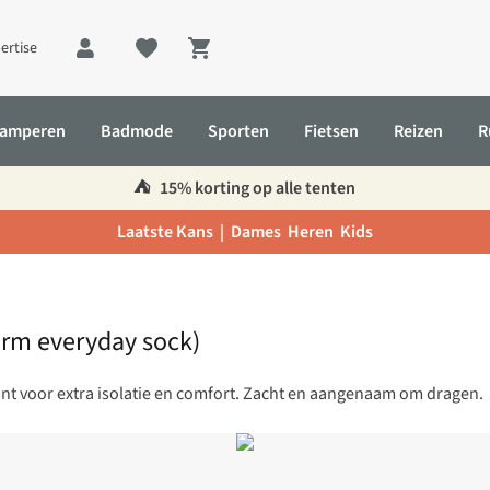
ertise
Shopping cart
amperen
Badmode
Sporten
Fietsen
Reizen
R
⛺️
15% korting op alle tenten
Laatste Kans |
Dames
Heren
Kids
rm everyday sock)
t voor extra isolatie en comfort. Zacht en aangenaam om dragen.