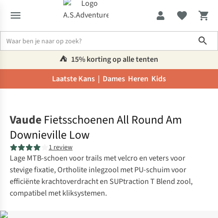
Sho
⛺️
15% korting op alle tenten
Laatste Kans |
Dames
Heren
Kids
Home
Vaude
Fietsschoenen All Round Am
Downieville Low
1 review
Lage MTB-schoen voor trails met velcro en veters voor
stevige fixatie, Ortholite inlegzool met PU-schuim voor
efficiënte krachtoverdracht en SUPtraction T Blend zool,
compatibel met kliksystemen.