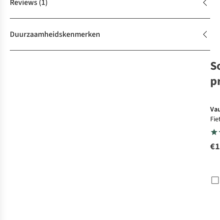
Reviews
(1)
Duurzaamheidskenmerken
S
p
Va
Fie
All
Mo
€1