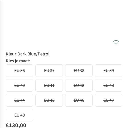
Kleur
:
Dark Blue/Petrol
Kies je maat:
EU 36
EU 37
EU 38
EU 39
EU 40
EU 41
EU 42
EU 43
EU 44
EU 45
EU 46
EU 47
EU 48
€130,00