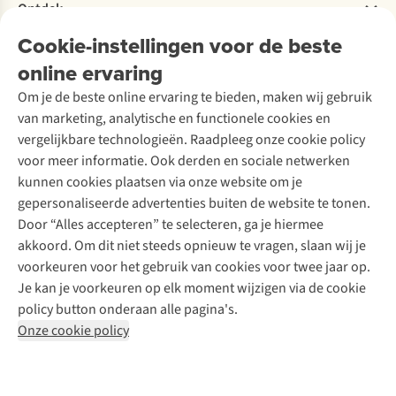
Bestelling herroepen
Ontdek
Over Ayacucho
Tweedehands
Onderhoud en herstellingen
Onze winkels
Cookie-instellingen voor de beste
Ski-onderhoud
A.S.Magazine
Garantie
Over A.S.Adventure
Wasservice
online ervaring
Podcast
Contact
Toegankelijkheidsverklaring
Schoenonderhoud
Explore Academy
Om je de beste online ervaring te bieden, maken wij gebruik
Schoenherstelling
Explore Camp
van marketing, analytische en functionele cookies en
Meld je aan voor de nieuwsbrief
Kledingherstelling
Gear Check
vergelijkbare technologieën. Raadpleeg onze cookie policy
Retouches
Inspiratie & advies
voor meer informatie. Ook derden en sociale netwerken
Voor bedrijven
Follow us
kunnen cookies plaatsen via onze website om je
gepersonaliseerde advertenties buiten de website te tonen.
Door “Alles accepteren” te selecteren, ga je hiermee
akkoord. Om dit niet steeds opnieuw te vragen, slaan wij je
voorkeuren voor het gebruik van cookies voor twee jaar op.
Je kan je voorkeuren op elk moment wijzigen via de cookie
Disclaimer
Privacy Policy
Algemene voorwaarden
policy button onderaan alle pagina's.
Cookie Policy
Onze cookie policy
Retail Concepts NV,
Smallandlaan 9,
B-2660 Hoboken
team@asadventure.com
+32 (0)3 828 30 15