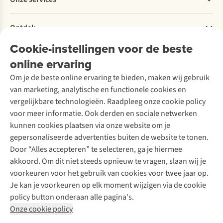
Levering
Explore More
Retourneren
Verantwoord ondernemen
Verhuur / Skiverhuur
Bestelling herroepen
Ontdek
Over Ayacucho
Tweedehands
Onderhoud en herstellingen
Onze winkels
Cookie-instellingen voor de beste
Ski-onderhoud
A.S.Magazine
Garantie
Over A.S.Adventure
Wasservice
online ervaring
Podcast
Contact
Toegankelijkheidsverklaring
Schoenonderhoud
Explore Academy
Om je de beste online ervaring te bieden, maken wij gebruik
Schoenherstelling
Explore Camp
van marketing, analytische en functionele cookies en
Meld je aan voor de nieuwsbrief
Kledingherstelling
Gear Check
vergelijkbare technologieën. Raadpleeg onze cookie policy
Retouches
Inspiratie & advies
voor meer informatie. Ook derden en sociale netwerken
Voor bedrijven
Follow us
kunnen cookies plaatsen via onze website om je
gepersonaliseerde advertenties buiten de website te tonen.
Door “Alles accepteren” te selecteren, ga je hiermee
akkoord. Om dit niet steeds opnieuw te vragen, slaan wij je
voorkeuren voor het gebruik van cookies voor twee jaar op.
Je kan je voorkeuren op elk moment wijzigen via de cookie
Disclaimer
Privacy Policy
Algemene voorwaarden
policy button onderaan alle pagina's.
Cookie Policy
Onze cookie policy