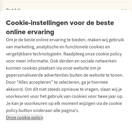
Retourneren
Verantwoord ondernemen
Verhuur / Skiverhuur
Bestelling herroepen
Ontdek
Over Ayacucho
Tweedehands
Onderhoud en herstellingen
Onze winkels
Cookie-instellingen voor de beste
Ski-onderhoud
A.S.Magazine
Garantie
Over A.S.Adventure
Wasservice
online ervaring
Podcast
Contact
Toegankelijkheidsverklaring
Schoenonderhoud
Explore Academy
Om je de beste online ervaring te bieden, maken wij gebruik
Schoenherstelling
Explore Camp
van marketing, analytische en functionele cookies en
Meld je aan voor de nieuwsbrief
Kledingherstelling
Gear Check
vergelijkbare technologieën. Raadpleeg onze cookie policy
Retouches
Inspiratie & advies
voor meer informatie. Ook derden en sociale netwerken
Voor bedrijven
Follow us
kunnen cookies plaatsen via onze website om je
gepersonaliseerde advertenties buiten de website te tonen.
Door “Alles accepteren” te selecteren, ga je hiermee
akkoord. Om dit niet steeds opnieuw te vragen, slaan wij je
voorkeuren voor het gebruik van cookies voor twee jaar op.
Je kan je voorkeuren op elk moment wijzigen via de cookie
Disclaimer
Privacy Policy
Algemene voorwaarden
policy button onderaan alle pagina's.
Cookie Policy
Onze cookie policy
Retail Concepts NV,
Smallandlaan 9,
B-2660 Hoboken