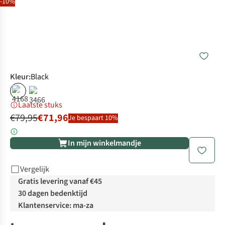
-10%
Kleur
:
Black
%
%
Laatste stuks
€79,95
€71,96
Je bespaart 10%
In mijn winkelmandje
Vergelijk
Gratis levering vanaf €45
30 dagen bedenktijd
Klantenservice: ma-za