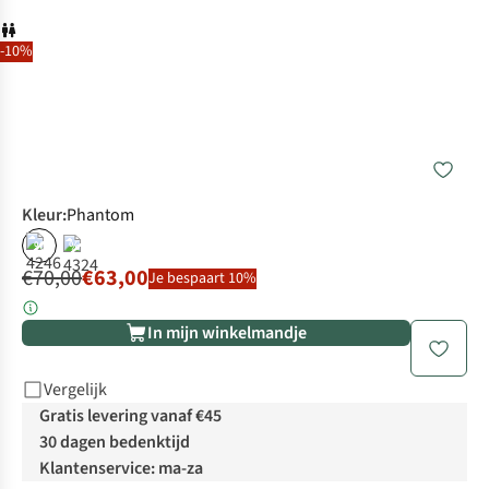
-10%
Kleur
:
Phantom
%
%
€70,00
€63,00
Je bespaart 10%
In mijn winkelmandje
Vergelijk
Gratis levering vanaf €45
30 dagen bedenktijd
Klantenservice: ma-za