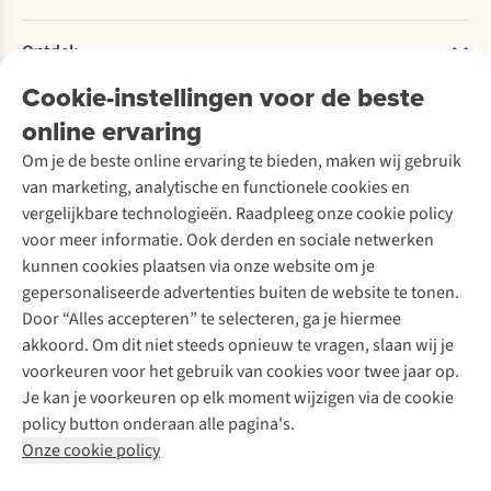
Retourneren
Verantwoord ondernemen
Verhuur / Skiverhuur
Bestelling herroepen
Ontdek
Over Ayacucho
Tweedehands
Onderhoud en herstellingen
Onze winkels
Cookie-instellingen voor de beste
Ski-onderhoud
A.S.Magazine
Garantie
Over A.S.Adventure
Wasservice
online ervaring
Podcast
Contact
Toegankelijkheidsverklaring
Schoenonderhoud
Explore Academy
Om je de beste online ervaring te bieden, maken wij gebruik
Schoenherstelling
Explore Camp
van marketing, analytische en functionele cookies en
Meld je aan voor de nieuwsbrief
Kledingherstelling
Gear Check
vergelijkbare technologieën. Raadpleeg onze cookie policy
Retouches
Inspiratie & advies
voor meer informatie. Ook derden en sociale netwerken
Voor bedrijven
Follow us
kunnen cookies plaatsen via onze website om je
gepersonaliseerde advertenties buiten de website te tonen.
Door “Alles accepteren” te selecteren, ga je hiermee
akkoord. Om dit niet steeds opnieuw te vragen, slaan wij je
voorkeuren voor het gebruik van cookies voor twee jaar op.
Je kan je voorkeuren op elk moment wijzigen via de cookie
Disclaimer
Privacy Policy
Algemene voorwaarden
policy button onderaan alle pagina's.
Cookie Policy
Onze cookie policy
Retail Concepts NV,
Smallandlaan 9,
B-2660 Hoboken