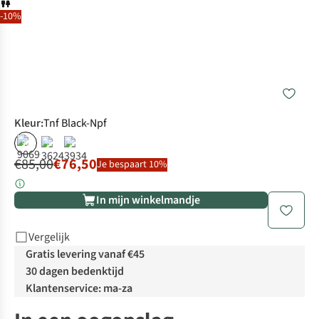
-10%
Kleur
:
Tnf Black-Npf
%
%
%
€85,00
€76,50
Je bespaart 10%
In mijn winkelmandje
Vergelijk
Gratis levering vanaf €45
30 dagen bedenktijd
Klantenservice: ma-za