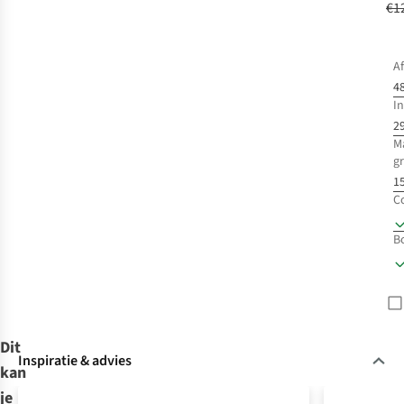
€1
A
48
In
2
M
g
15
C
B
Dit
Inspiratie & advies
kan
je