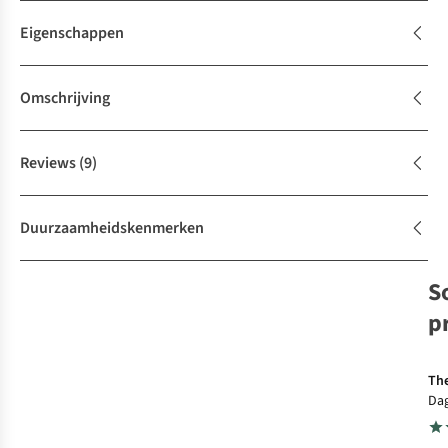
Eigenschappen
Omschrijving
Reviews
(9)
Duurzaamheidskenmerken
S
p
S
The
Dag
Cla