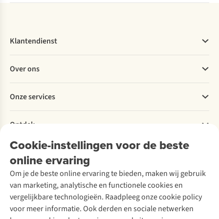
Klantendienst
Veelgestelde vragen
Over ons
Bestellen
Betalen
Werken bij A.S.Adventure
Onze services
Levering
Explore More
Retourneren
Verantwoord ondernemen
Verhuur / Skiverhuur
Bestelling herroepen
Ontdek
Over Ayacucho
Tweedehands
Onderhoud en herstellingen
Onze winkels
Cookie-instellingen voor de beste
Ski-onderhoud
A.S.Magazine
Garantie
Over A.S.Adventure
Wasservice
online ervaring
Podcast
Contact
Toegankelijkheidsverklaring
Schoenonderhoud
Explore Academy
Om je de beste online ervaring te bieden, maken wij gebruik
Schoenherstelling
Explore Camp
van marketing, analytische en functionele cookies en
Meld je aan voor de nieuwsbrief
Kledingherstelling
Gear Check
vergelijkbare technologieën. Raadpleeg onze cookie policy
Retouches
Inspiratie & advies
voor meer informatie. Ook derden en sociale netwerken
Voor bedrijven
Follow us