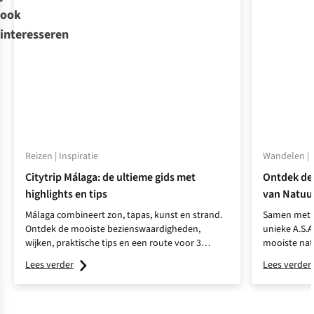
ook
interesseren
Reizen | Inspiratie
Wandelen | I
Citytrip Málaga: de ultieme gids met
Ontdek de
highlights en tips
van Natuu
Málaga combineert zon, tapas, kunst en strand.
Samen met N
Ontdek de mooiste bezienswaardigheden,
unieke A.S.
wijken, praktische tips en een route voor 3
mooiste nat
dagen.
voor een on
Lees verder
Lees verder