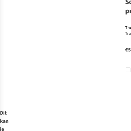
S
p
The
Tru
Pr
Ho
€5
Dit
kan
je