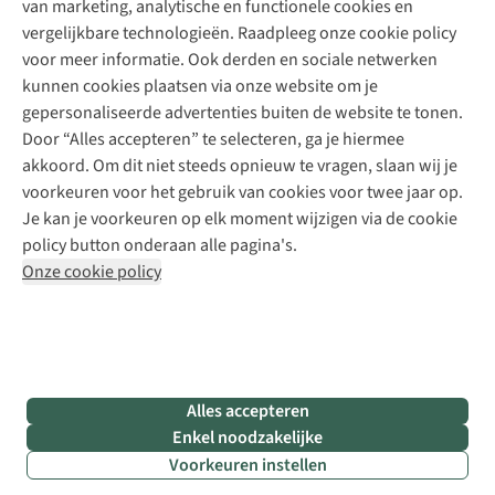
van marketing, analytische en functionele cookies en
Meld je aan voor de nieuwsbrief
Kledingherstelling
Gear Check
vergelijkbare technologieën. Raadpleeg onze cookie policy
Retouches
Inspiratie & advies
voor meer informatie. Ook derden en sociale netwerken
Voor bedrijven
Follow us
kunnen cookies plaatsen via onze website om je
gepersonaliseerde advertenties buiten de website te tonen.
Door “Alles accepteren” te selecteren, ga je hiermee
akkoord. Om dit niet steeds opnieuw te vragen, slaan wij je
voorkeuren voor het gebruik van cookies voor twee jaar op.
Je kan je voorkeuren op elk moment wijzigen via de cookie
Disclaimer
Privacy Policy
Algemene voorwaarden
policy button onderaan alle pagina's.
Cookie Policy
Onze cookie policy
Retail Concepts NV,
Smallandlaan 9,
B-2660 Hoboken
team@asadventure.com
+32 (0)3 828 30 15
BTW BE 0416.762.280
Alles accepteren
Enkel noodzakelijke
Voorkeuren instellen