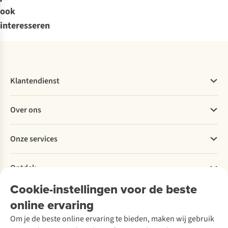
ook
interesseren
Klantendienst
Veelgestelde vragen
Over ons
Bestellen
Betalen
Werken bij A.S.Adventure
Onze services
Levering
Explore More
Retourneren
Verantwoord ondernemen
Verhuur / Skiverhuur
Bestelling herroepen
Ontdek
Over Ayacucho
Tweedehands
Onderhoud en herstellingen
Onze winkels
Cookie-instellingen voor de beste
Ski-onderhoud
A.S.Magazine
Garantie
Over A.S.Adventure
Wasservice
online ervaring
Podcast
Contact
Toegankelijkheidsverklaring
Schoenonderhoud
Explore Academy
Om je de beste online ervaring te bieden, maken wij gebruik
Schoenherstelling
Explore Camp