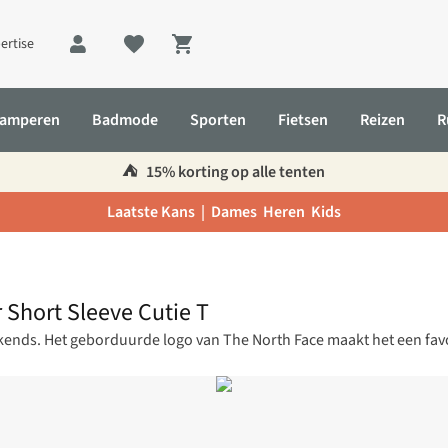
ertise
Shopping cart
amperen
Badmode
Sporten
Fietsen
Reizen
R
⛺️
15% korting op alle tenten
Laatste Kans |
Dames
Heren
Kids
r Short Sleeve Cutie T
kends. Het geborduurde logo van The North Face maakt het een favo