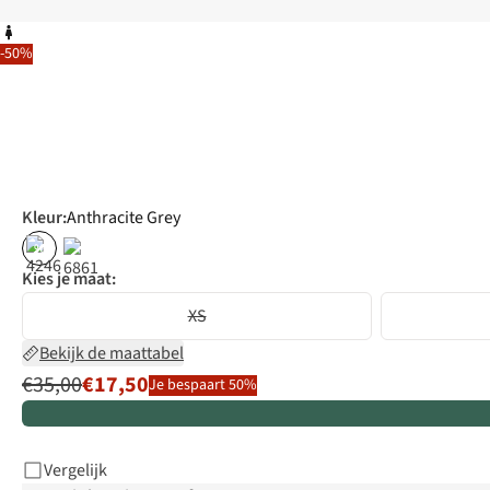
-50%
Kleur
:
Anthracite Grey
%
Kies je maat:
XS
Bekijk de maattabel
€35,00
€17,50
Je bespaart 50%
Vergelijk