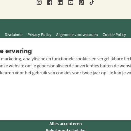
Disclaimer
Privacy Policy
Algemene voorwaarden
Cookie Policy
e ervaring
 marketing, analytische en functionele cookies en vergelijkbare t
ze website om je gepersonaliseerde advertenties buiten de website
rkeuren voor het gebruik van cookies voor twee jaar op. Je kan je 
Alles accepteren
Enkel noodzakelijke