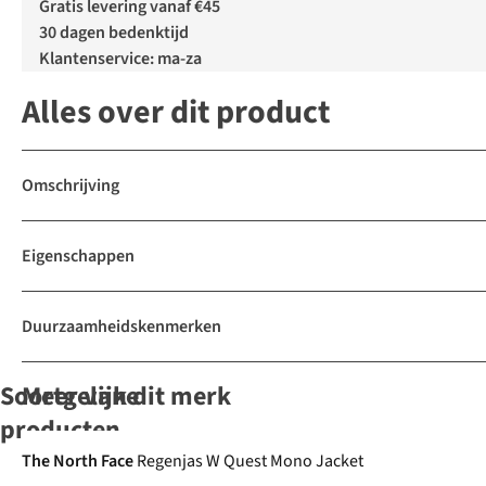
Gratis levering vanaf €45
30 dagen bedenktijd
Klantenservice: ma-za
Alles over dit product
Omschrijving
Eigenschappen
Duurzaamheidskenmerken
Soortgelijke
Meer van dit merk
De keuze van A.S.
producten
-50%
-30%
-50%
-30%
The North Face
Regenjas W Quest Mono Jacket