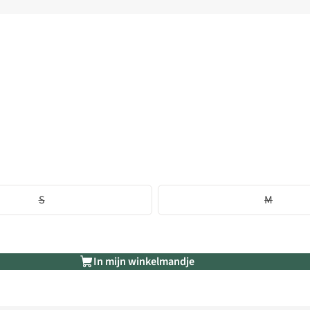
S
M
In mijn winkelmandje