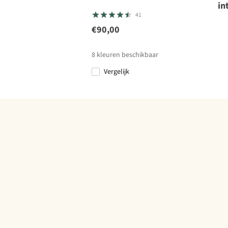
in
41
€90,00
8
kleuren beschikbaar
Vergelijk