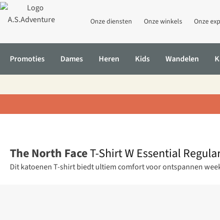
Onze diensten
Onze winkels
Onze exp
Promoties
Dames
Heren
Kids
Wandelen
K
Home
T-Shirt W Essential Regular Short Sleeve Cutie T
The North Face
T-Shirt W Essential Regula
Dit katoenen T-shirt biedt ultiem comfort voor ontspannen wee