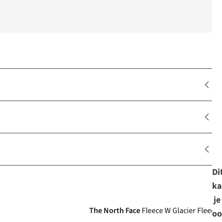
Di
ka
je
The North Face
Fleece W Glacier Fleece 
oo