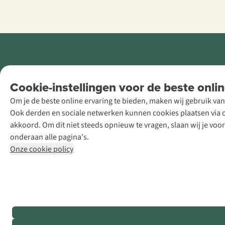
Retail Concepts
Cookie-instellingen voor de beste onlin
NV,
Om je de beste online ervaring te bieden, maken wij gebruik van
Smallandlaan
Ook derden en sociale netwerken kunnen cookies plaatsen via on
9, B-2660
akkoord. Om dit niet steeds opnieuw te vragen, slaan wij je voo
Hoboken
onderaan alle pagina's.
+32 (0)3 828
Onze cookie policy
30 15
team@asadventure.com
BTW BE
0416.762.280