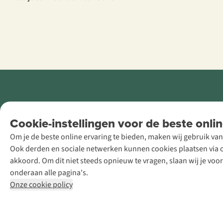
Retail Concepts
Cookie-instellingen voor de beste onlin
NV,
Om je de beste online ervaring te bieden, maken wij gebruik van
Smallandlaan
Ook derden en sociale netwerken kunnen cookies plaatsen via on
9, B-2660
akkoord. Om dit niet steeds opnieuw te vragen, slaan wij je voo
Hoboken
onderaan alle pagina's.
+32 (0)3 828
Onze cookie policy
30 15
team@asadventure.com
BTW BE