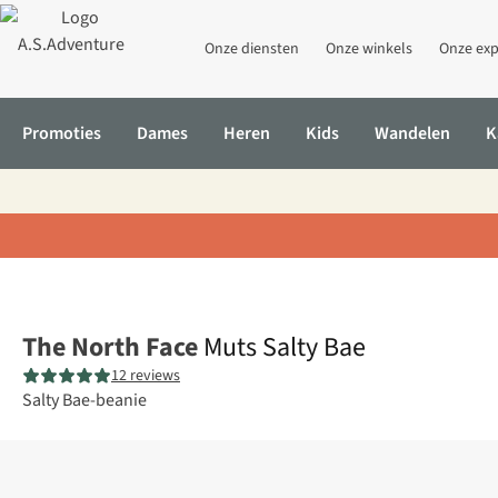
Onze diensten
Onze winkels
Onze exp
Promoties
Dames
Heren
Kids
Wandelen
K
Home
Muts Salty Bae
The North Face
Muts Salty Bae
12 reviews
Salty Bae-beanie