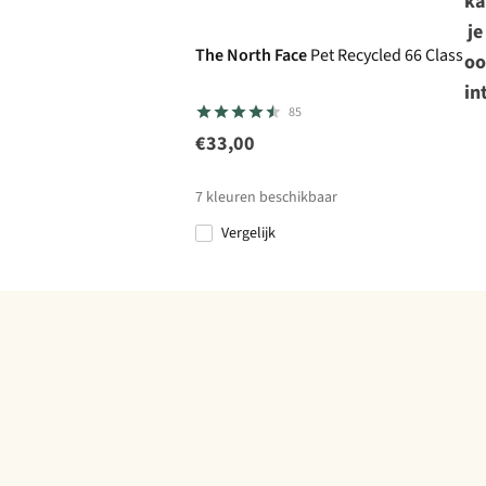
ka
je
The North Face
Pet Recycled 66 Classic
oo
in
85
€33,00
7
kleuren beschikbaar
Vergelijk