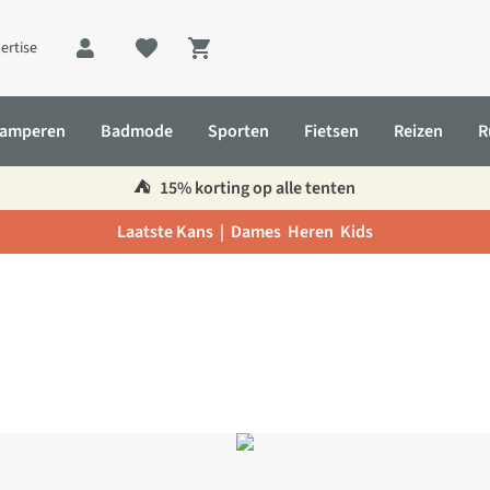
ertise
Shopping cart
amperen
Badmode
Sporten
Fietsen
Reizen
R
⛺️
15% korting op alle tenten
Laatste Kans |
Dames
Heren
Kids