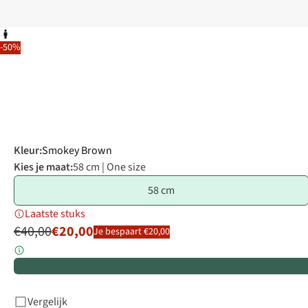
-50%
Kleur
:
Smokey Brown
Kies je maat:
58 cm | One size
58 cm
Laatste stuks
€40,00
€20,00
Je bespaart €20,00
Vergelijk