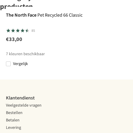
producten
-50%
The North Face
Pet Recycled 66 Classic
Carhartt
Buff
Muts
85
Muts Knit
Knitted Hat
Heart Patch
Nilah Lake
€33,00
6
Beanie
Blue
€19,99
€44,95
7
kleuren beschikbaar
€22,48
Vergelijk
Vergelijk
Vergelijk
Klantendienst
Veelgestelde vragen
Bestellen
Betalen
Levering