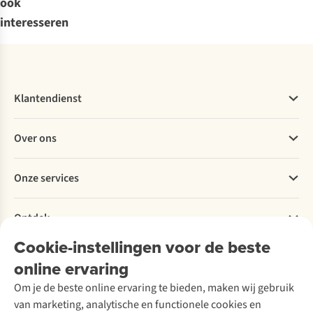
ook
interesseren
Klantendienst
Veelgestelde vragen
Over ons
Bestellen
Betalen
Werken bij A.S.Adventure
Onze services
Levering
Explore More
Retourneren
Verantwoord ondernemen
Verhuur / Skiverhuur
Bestelling herroepen
Ontdek
Over Ayacucho
Tweedehands
Onderhoud en herstellingen
Onze winkels
Cookie-instellingen voor de beste
Ski-onderhoud
A.S.Magazine
Garantie
Over A.S.Adventure
Wasservice
online ervaring
Podcast
Contact
Toegankelijkheidsverklaring
Schoenonderhoud
Explore Academy
Om je de beste online ervaring te bieden, maken wij gebruik
Schoenherstelling
Explore Camp
van marketing, analytische en functionele cookies en
Meld je aan voor de nieuwsbrief
Kledingherstelling