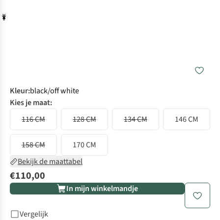
Kleur
:
black/off white
Kies je maat:
116 CM
128 CM
134 CM
146 CM
158 CM
170 CM
Bekijk de maattabel
€110,00
In mijn winkelmandje
Vergelijk