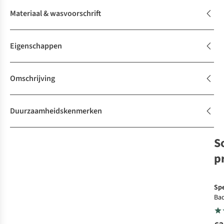
Materiaal & wasvoorschrift
Eigenschappen
Omschrijving
Duurzaamheidskenmerken
S
p
Sp
Ba
Pl
Mu