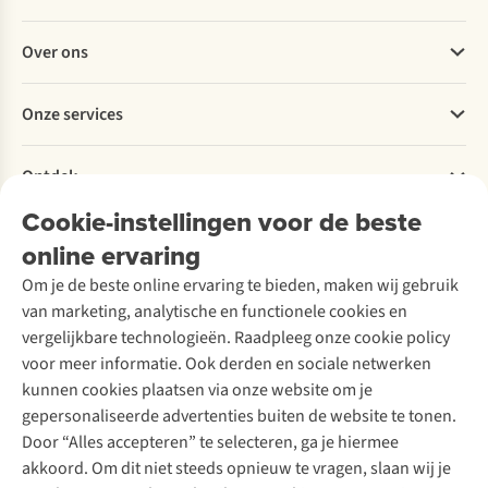
Veelgestelde vragen
Over ons
Bestellen
Betalen
Werken bij A.S.Adventure
Onze services
Levering
Explore More
Retourneren
Verantwoord ondernemen
Verhuur / Skiverhuur
Bestelling herroepen
Ontdek
Over Ayacucho
Tweedehands
Onderhoud en herstellingen
Onze winkels
Cookie-instellingen voor de beste
Ski-onderhoud
A.S.Magazine
Garantie
Over A.S.Adventure
Wasservice
online ervaring
Podcast
Contact
Toegankelijkheidsverklaring
Schoenonderhoud
Explore Academy
Om je de beste online ervaring te bieden, maken wij gebruik
Schoenherstelling
Explore Camp
van marketing, analytische en functionele cookies en
Meld je aan voor de nieuwsbrief
Kledingherstelling
Gear Check
vergelijkbare technologieën. Raadpleeg onze cookie policy
Retouches
Inspiratie & advies
voor meer informatie. Ook derden en sociale netwerken
Voor bedrijven
Follow us
kunnen cookies plaatsen via onze website om je
gepersonaliseerde advertenties buiten de website te tonen.
Door “Alles accepteren” te selecteren, ga je hiermee
akkoord. Om dit niet steeds opnieuw te vragen, slaan wij je