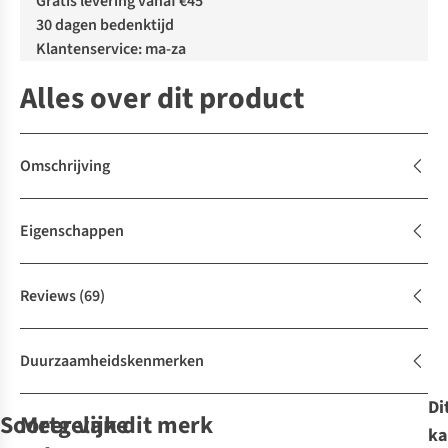
Gratis levering vanaf €45
30 dagen bedenktijd
Klantenservice: ma-za
Alles over dit product
Omschrijving
Eigenschappen
Reviews
(69)
Duurzaamheidskenmerken
Di
Soortgelijke
Meer van dit merk
ka