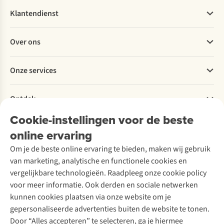
wijken,
de
wandelen
praktische
mooiste
op
Klantendienst
tips
natuurgebieden
z'n
en
van
puurst
Veelgestelde vragen
een
Vlaanderen.
langs
Over ons
Bestellen
route
Tijd
de
Betalen
voor
voor
Portugese
Werken bij A.S.Adventure
Onze services
3
een
kust.
Levering
Explore More
dagen.
ontdekkingstocht
Onze
Retourneren
Verantwoord ondernemen
in
collega's
Verhuur / Skiverhuur
Bestelling herroepen
Ontdek
Over Ayacucho
eigen
Katrien
Tweedehands
Onderhoud en herstellingen
streek!
en
Onze winkels
Cookie-instellingen voor de beste
Ski-onderhoud
A.S.Magazine
Axelle
Garantie
Over A.S.Adventure
Wasservice
wandelden
online ervaring
Podcast
Contact
Toegankelijkheidsverklaring
elk
Schoenonderhoud
Explore Academy
Om je de beste online ervaring te bieden, maken wij gebruik
een
Schoenherstelling
Explore Camp
van marketing, analytische en functionele cookies en
ander
Meld je aan voor de nieuwsbrief
Kledingherstelling
Gear Check
deel
vergelijkbare technologieën. Raadpleeg onze cookie policy
Retouches
van
Inspiratie & advies
voor meer informatie. Ook derden en sociale netwerken
de
Voor bedrijven
Follow us
kunnen cookies plaatsen via onze website om je
route
gepersonaliseerde advertenties buiten de website te tonen.
en
Door “Alles accepteren” te selecteren, ga je hiermee
ontdekten