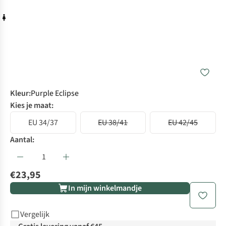
Kleur
:
Purple Eclipse
Kies je maat:
EU 34/37
EU 38/41
EU 42/45
Aantal:
€23,95
In mijn winkelmandje
Vergelijk