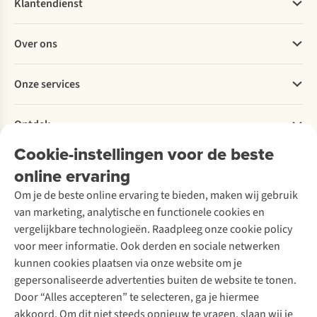
Klantendienst
Veelgestelde vragen
Over ons
Bestellen
Betalen
Werken bij A.S.Adventure
Onze services
Levering
Explore More
Retourneren
Verantwoord ondernemen
Verhuur / Skiverhuur
Bestelling herroepen
Ontdek
Over Ayacucho
Tweedehands
Onderhoud en herstellingen
Onze winkels
Cookie-instellingen voor de beste
Ski-onderhoud
A.S.Magazine
Garantie
Over A.S.Adventure
Wasservice
online ervaring
Podcast
Contact
Toegankelijkheidsverklaring
Schoenonderhoud
Explore Academy
Om je de beste online ervaring te bieden, maken wij gebruik
Schoenherstelling
Explore Camp
van marketing, analytische en functionele cookies en
Meld je aan voor de nieuwsbrief
Kledingherstelling
Gear Check
vergelijkbare technologieën. Raadpleeg onze cookie policy
Retouches
Inspiratie & advies
voor meer informatie. Ook derden en sociale netwerken
Voor bedrijven
Follow us
kunnen cookies plaatsen via onze website om je
gepersonaliseerde advertenties buiten de website te tonen.
Door “Alles accepteren” te selecteren, ga je hiermee
akkoord. Om dit niet steeds opnieuw te vragen, slaan wij je