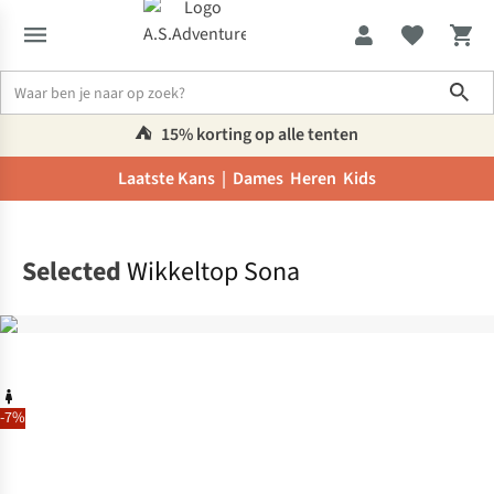
Sho
⛺️
15% korting op alle tenten
Laatste Kans |
Dames
Heren
Kids
Home
Selected
Wikkeltop Sona
-7%