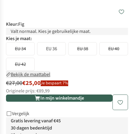
Kleur
:
Fig
Valt normaal. Kies je gebruikelijke maat.
Kies je maat:
EU 34
EU 36
EU 38
EU 40
EU 42
Bekijk de maattabel
€27,00
€25,00
Je bespaart 7%
Originele prijs: €89,99
In mijn winkelmandje
Vergelijk
Gratis levering vanaf €45
30 dagen bedenktijd