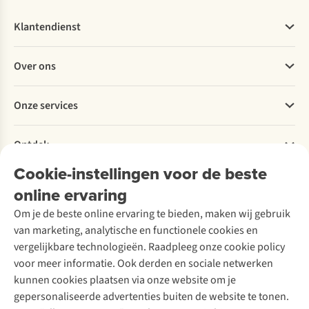
Klantendienst
Veelgestelde vragen
Over ons
Bestellen
Betalen
Werken bij A.S.Adventure
Onze services
Levering
Explore More
Retourneren
Verantwoord ondernemen
Verhuur / Skiverhuur
Bestelling herroepen
Ontdek
Over Ayacucho
Tweedehands
Onderhoud en herstellingen
Onze winkels
Cookie-instellingen voor de beste
Ski-onderhoud
A.S.Magazine
Garantie
Over A.S.Adventure
Wasservice
online ervaring
Podcast
Contact
Toegankelijkheidsverklaring
Schoenonderhoud
Explore Academy
Om je de beste online ervaring te bieden, maken wij gebruik
Schoenherstelling
Explore Camp
van marketing, analytische en functionele cookies en
Meld je aan voor de nieuwsbrief
Kledingherstelling
Gear Check
vergelijkbare technologieën. Raadpleeg onze cookie policy
Retouches
Inspiratie & advies
voor meer informatie. Ook derden en sociale netwerken
Voor bedrijven
Follow us
kunnen cookies plaatsen via onze website om je
gepersonaliseerde advertenties buiten de website te tonen.