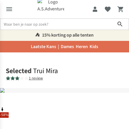
Sho
⛺️
15% korting op alle tenten
Laatste Kans |
Dames
Heren
Kids
Home
Selected
Trui Mira
1 review
-58%