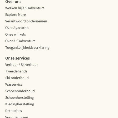
Over ons
Werken bij A.S.Adventure
Explore More
Verantwoord ondernemen
Over Ayacucho
Onze winkels
Over A.S.Adventure
Toegankelijkheidsverklaring
Onze services
Verhuur / Skiverhuur
Tweedehands
Ski-onderhoud
Wasservice
Schoenonderhoud
Schoenherstelling
Kledingherstelling
Retouches
Voor bedrijven