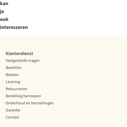
kan
je
ook
interesseren
Klantendienst
Veelgestelde vragen
Bestellen
Betalen
Levering
Retourneren
Bestelling herroepen
Onderhoud en herstellingen
Garantie
Contact