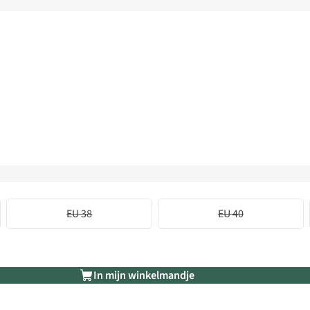
EU 38
EU 40
In mijn winkelmandje