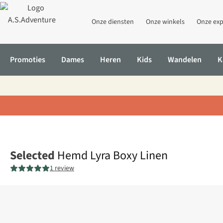
Onze diensten
Onze winkels
Onze exp
Promoties
Dames
Heren
Kids
Wandelen
K
Home
Hemd Lyra Boxy Linen
Selected
Hemd Lyra Boxy Linen
1 review