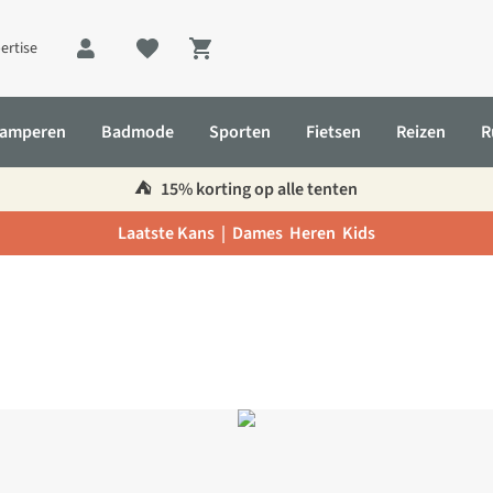
ertise
Shopping cart
amperen
Badmode
Sporten
Fietsen
Reizen
R
⛺️
15% korting op alle tenten
Laatste Kans |
Dames
Heren
Kids