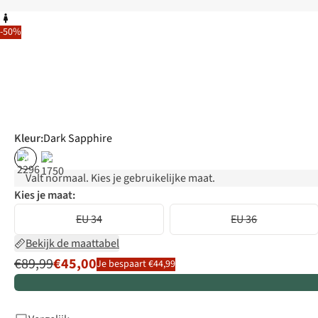
-50%
Kleur
:
Dark Sapphire
%
%
Valt normaal. Kies je gebruikelijke maat.
Kies je maat:
EU 34
EU 36
Bekijk de maattabel
€89,99
€45,00
Je bespaart €44,99