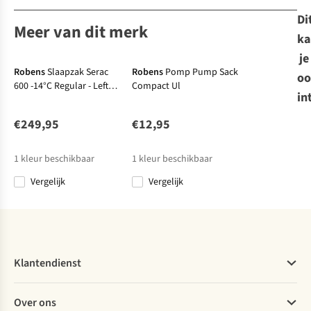
Di
Meer van dit merk
ka
je
Robens
Slaapzak Serac
Robens
Pomp Pump Sack
oo
600 -14°C Regular - Left
Compact Ul
in
Zipper
€249,95
€12,95
1
kleur beschikbaar
1
kleur beschikbaar
Vergelijk
Vergelijk
Klantendienst
Veelgestelde vragen
Over ons
Bestellen