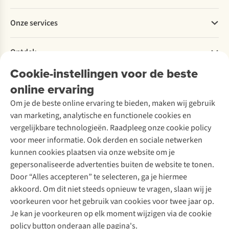
Betalen
Werken bij A.S.Adventure
Onze services
Levering
Explore More
Retourneren
Verantwoord ondernemen
Verhuur / Skiverhuur
Bestelling herroepen
Ontdek
Over Ayacucho
Tweedehands
Onderhoud en herstellingen
Onze winkels
Cookie-instellingen voor de beste
Ski-onderhoud
A.S.Magazine
Garantie
Over A.S.Adventure
Wasservice
online ervaring
Podcast
Contact
Toegankelijkheidsverklaring
Schoenonderhoud
Explore Academy
Om je de beste online ervaring te bieden, maken wij gebruik
Schoenherstelling
Explore Camp
van marketing, analytische en functionele cookies en
Meld je aan voor de nieuwsbrief
Kledingherstelling
Gear Check
vergelijkbare technologieën. Raadpleeg onze cookie policy
Retouches
Inspiratie & advies
voor meer informatie. Ook derden en sociale netwerken
Voor bedrijven
Follow us
kunnen cookies plaatsen via onze website om je
gepersonaliseerde advertenties buiten de website te tonen.
Door “Alles accepteren” te selecteren, ga je hiermee
akkoord. Om dit niet steeds opnieuw te vragen, slaan wij je
voorkeuren voor het gebruik van cookies voor twee jaar op.
Je kan je voorkeuren op elk moment wijzigen via de cookie
Disclaimer
Privacy Policy
Algemene voorwaarden
policy button onderaan alle pagina's.