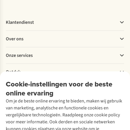
Klantendienst
Veelgestelde vragen
Over ons
Bestellen
Betalen
Werken bij A.S.Adventure
Onze services
Levering
Explore More
Retourneren
Verantwoord ondernemen
Verhuur / Skiverhuur
Bestelling herroepen
Ontdek
Over Ayacucho
Tweedehands
Onderhoud en herstellingen
Onze winkels
Cookie-instellingen voor de beste
Ski-onderhoud
A.S.Magazine
Garantie
Over A.S.Adventure
Wasservice
online ervaring
Podcast
Contact
Toegankelijkheidsverklaring
Schoenonderhoud
Explore Academy
Om je de beste online ervaring te bieden, maken wij gebruik
Schoenherstelling
Explore Camp
van marketing, analytische en functionele cookies en
Meld je aan voor de nieuwsbrief
Kledingherstelling
Gear Check
vergelijkbare technologieën. Raadpleeg onze cookie policy
Retouches
Inspiratie & advies
voor meer informatie. Ook derden en sociale netwerken
Voor bedrijven
Follow us
kunnen cookies plaatsen via onze website om je