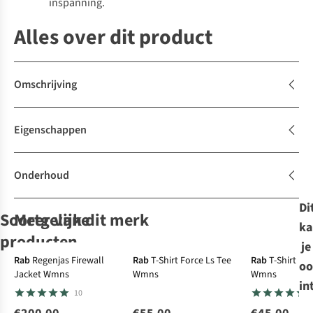
inspanning.
Alles over dit product
Omschrijving
Eigenschappen
Onderhoud
Di
Soortgelijke
Meer van dit merk
ka
Ultralig
producten
De keuze van
De keuze van
je
A.S.
A.S.
Rab
Regenjas Firewall
Rab
T-Shirt Force Ls Tee
Rab
T-Shirt Fo
oo
Jacket Wmns
Wmns
Wmns
Jack Wolfskin
The North Face
Rab
Patagonia
Regenjas
Ayacucho
in
10
Regenjas
Regenjas W Quest
Firewall Jacket
Regenjas
Regenjas
Trailtime 2L Jkt W
Mono Jacket
Wmns
Torrentshell 3L
Mountain Peak 3L