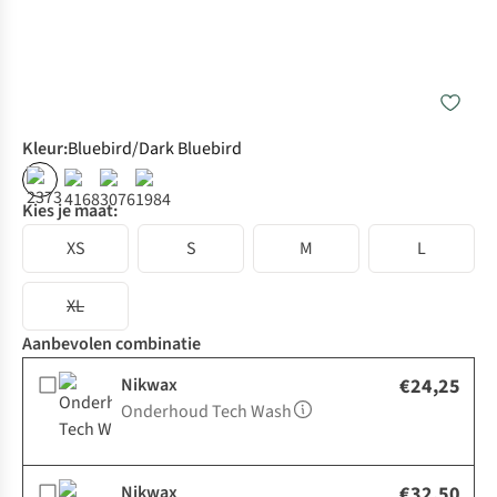
Kleur
:
Bluebird/Dark Bluebird
Kies je maat:
XS
S
M
L
XL
Aanbevolen combinatie
Nikwax
€24,25
Onderhoud Tech Wash
Nikwax
€32,50