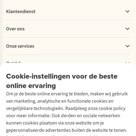
Klantendienst
Veelgestelde vragen
Over ons
Bestellen
Betalen
Werken bij A.S.Adventure
Onze services
Levering
Explore More
Retourneren
Verantwoord ondernemen
Verhuur / Skiverhuur
Bestelling herroepen
Ontdek
Over Ayacucho
Tweedehands
Onderhoud en herstellingen
Onze winkels
Cookie-instellingen voor de beste
Ski-onderhoud
A.S.Magazine
Garantie
Over A.S.Adventure
Wasservice
online ervaring
Podcast
Contact
Toegankelijkheidsverklaring
Schoenonderhoud
Explore Academy
Om je de beste online ervaring te bieden, maken wij gebruik
Schoenherstelling
Explore Camp
van marketing, analytische en functionele cookies en
Meld je aan voor de nieuwsbrief
Kledingherstelling
Gear Check
vergelijkbare technologieën. Raadpleeg onze cookie policy
Retouches
Inspiratie & advies
voor meer informatie. Ook derden en sociale netwerken
Voor bedrijven
Follow us
kunnen cookies plaatsen via onze website om je
gepersonaliseerde advertenties buiten de website te tonen.