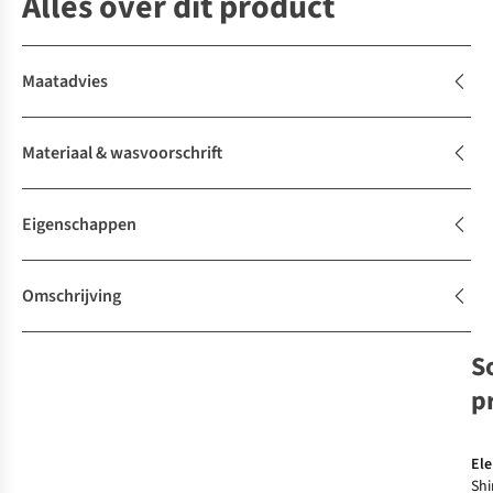
Alles over dit product
Maatadvies
Materiaal & wasvoorschrift
Eigenschappen
Omschrijving
S
p
El
Shi